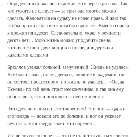
Определенный им срок оканчивается через три года. Так
что тужить не следует — за три года многое можно
сделать. Жаловаться на судьбу не имею права. Я жил так,
чтобы прожить на свете хотя бы сорок лет. Вместо сорока
я прожил пятьдесят. Следовательно, украл у вечности
десять лет… Мою жизнь можно уподобить свече,
которую жгли с двух концов и посредине держали
калеными клещами.
Брюллов уезжал больной, замученный. Жизнь не удалась.
Все было: слава, почет, деньги, влияние в академии, где
он состоял профессором, но жизнь не удалась… «Осада
Пскова» по сей день стоит неоконченная, и так она ему
опостылела, что и подходить к ней не хочется.
Что сделали с ним и с его творением! Это они — царь и
его челядь — довели его до болезни, и вот он уезжает
лечиться, хотя твердо знает, что обречен…
И еще другое он знает — что не станет слушаться советов