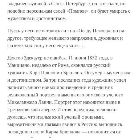
владычествующей в Санкт-Петербурге, он это знает, но,
подобно персонажам своей «Помпеи», он будет умирать с
мужеством и достоинством.
Пусть у него не осталось сил на «Осаду Пскова», но на
другое, требующее меньшего напряжения, духовных и
физических сил у него еще хватит…
Доктор Здекауер не ошибся. 11 июня 1852 года, в
Манциано, недалеко от Рима, скончался русский
художник Карл Павлович Брюллов. Он умер с мужеством
и достоинством. За три последних года художник успел
написать много новых произведений и среди них
великолепный портрет знаменитого римского ученого
Микеланжело Ланчи. Портрет этот находится ныне в
Третьяковской галерее. И стоя перед ним, невольно
думаешь, что итальянский ученый с живыми,
выразительными глазами явился в Россию выполнить
последнюю волю Карла Брюллова — поклониться от