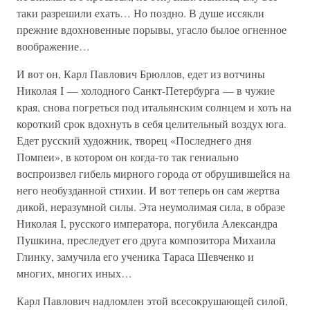
таки разрешили ехать… Но поздно. В душе иссякли
прежние вдохновенные порывы, угасло былое огненное
воображение…
И вот он, Карл Павлович Брюллов, едет из вотчины
Николая I — холодного Санкт-Петербурга — в чужие
края, снова погреться под итальянским солнцем и хоть на
короткий срок вдохнуть в себя целительный воздух юга.
Едет русский художник, творец «Последнего дня
Помпеи», в котором он когда-то так гениально
воспроизвел гибель мирного города от обрушившейся на
него необузданной стихии. И вот теперь он сам жертва
дикой, неразумной силы. Эта неумолимая сила, в образе
Николая I, русского императора, погубила Александра
Пушкина, преследует его друга композитора Михаила
Глинку, замучила его ученика Тараса Шевченко и
многих, многих иных…
Карл Павлович надломлен этой всесокрушающей силой,