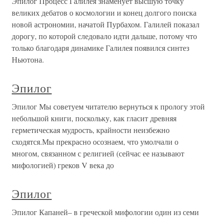
Эпилог Процесс Галилея знаменует высшую точку
великих дебатов о космологии и конец долгого поиска
новой астрономии, начатой Пурбахом. Галилей показал
дорогу, по которой следовало идти дальше, потому что
только благодаря динамике Галилея появился синтез
Ньютона.
Эпилог
Эпилог Мы советуем читателю вернуться к прологу этой
небольшой книги, поскольку, как гласит древняя
герметическая мудрость, крайности неизбежно
сходятся.Мы прекрасно осознаем, что умолчали о
многом, связанном с религией (сейчас ее называют
мифологией) греков V века до
Эпилог
Эпилог Капаней– в греческой мифологии один из семи