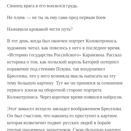
Свинец врага в его вонзился грудь.
Не плачь — не ты ль ему сама пред первым боем
Назначила кровавой чести путь?
В тот день, когда был окончен портрет Колокотрониса,
художник читал, как повелось у него в последнее время,
«Историю государства Российского» Карамзина. Рассказ
историка о том, как польский король Баторий потерпел
поражение под стенами Пскова, так воодушевил
Брюллова, что у него возникла мысль написать на эту
тему большую картину. Тут же он принялся за сочинение
первого эскиза на оборотной стороне портрета
Колокотрониса. Через короткое время появился набросок.
Этот замысел всецело завладел воображением Брюллова.
Он был счастлив, что наконец-то приступит к картине,
которая возвеличит подвиг русских людей в борьбе
против иноземных захватчиков. Свою будущую картину