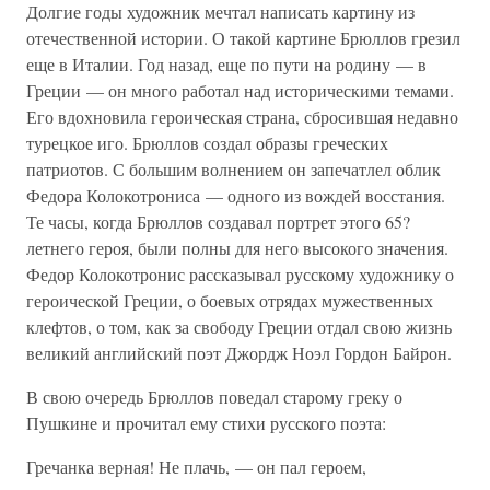
Долгие годы художник мечтал написать картину из
отечественной истории. О такой картине Брюллов грезил
еще в Италии. Год назад, еще по пути на родину — в
Греции — он много работал над историческими темами.
Его вдохновила героическая страна, сбросившая недавно
турецкое иго. Брюллов создал образы греческих
патриотов. С большим волнением он запечатлел облик
Федора Колокотрониса — одного из вождей восстания.
Те часы, когда Брюллов создавал портрет этого 65?
летнего героя, были полны для него высокого значения.
Федор Колокотронис рассказывал русскому художнику о
героической Греции, о боевых отрядах мужественных
клефтов, о том, как за свободу Греции отдал свою жизнь
великий английский поэт Джордж Ноэл Гордон Байрон.
В свою очередь Брюллов поведал старому греку о
Пушкине и прочитал ему стихи русского поэта:
Гречанка верная! Не плачь, — он пал героем,