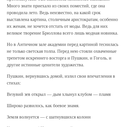
Много знати приехало из своих поместий, где она
проводила лето. Ведь неизвестно, на какой срок
выставлена картина, столичным аристократам, особенно
их женам, не хочется отстать от моды. Ведь для них
великое творение Брюллова всего лишь модная новинка.
Но в Античном зале академии перед картиной теснилась
не только светская толпа. Перед нею стояли охваченные
трепетом искреннего восторга и Пушкин, и Гоголь, и
другие истинные ценители художества.
Пушкин, вернувшись домой, излил свои впечатления в
стихах:
Везувий зев открыл — дым хлынул клубом — пламя
Широко развилось, как боевое знамя.
Земля волнуется — с шатнувшихся колонн