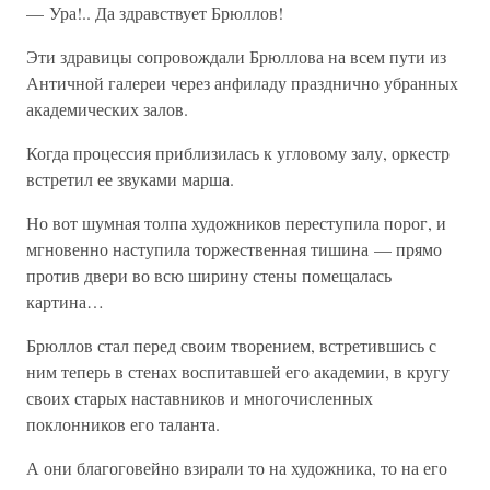
— Ура!.. Да здравствует Брюллов!
Эти здравицы сопровождали Брюллова на всем пути из
Античной галереи через анфиладу празднично убранных
академических залов.
Когда процессия приблизилась к угловому залу, оркестр
встретил ее звуками марша.
Но вот шумная толпа художников переступила порог, и
мгновенно наступила торжественная тишина — прямо
против двери во всю ширину стены помещалась
картина…
Брюллов стал перед своим творением, встретившись с
ним теперь в стенах воспитавшей его академии, в кругу
своих старых наставников и многочисленных
поклонников его таланта.
А они благоговейно взирали то на художника, то на его