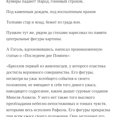
Кумиры падают! Народ, гонимый страхом,
Под каменным дождем, под воспаленным прахом
Толпами стар и млад, бежит из града вон.
Пушкин тут же, рядом да стихами нарисовал по памяти
центральные фигуры картины.
А Гоголь, вдохновившись, написал проникновенную
статью о «Последнем дне Помпеи»:
«Брюллов первый из живописцев, у которого пластика
достигла верховного совершенства. Его фигуры,
несмотря на ужас всеобщего события и своего
положения, не вмещают в себя того дикого ужаса,
наводящего содрогание, каким дышат суровые создания
Микеля-Анжела. У него нет также того высокого
преобладания небесно-непостижимых и тонких чувств,
которыми весь исполнен Рафаэль. Его фигуры прекрасны
при всем ужасе своего положения. Они заглушают его