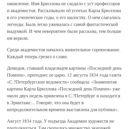
оживление. Имя Брюллова не сходило с уст профессоров
и академистов. Рассказывали об успехах Карла Брюллова
в его ученические годы, о его шалостях. О нем слагались
легенды. Быль легко уживалась с самой фантастической
выдумкой. И чем невероятнее были рассказы, тем больше
им верили.
Среди академистов началось живительное соревнование.
Каждый теперь грезил о славе.
Демидов, ставший владельцем картины «Последний день
Помпеи», преподнес ее царю. 12 августа 1834 года газета
«С.?Петербургские ведомости» сообщала: «Знаменитая
картина Карла Брюллова «Последний день Помпеи» уже
около двух недель привезена в С.?Петербург и находится
в Эрмитаже… Говорят, что она будет в
непродолжительном времени выставлена для публики».
Август 1834 года. У подъезда Академии художеств не
протолкнуться. Там скопилось множество экипажей.