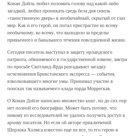
Конан Дойль любил поломать голову над какой-либо
загадкой, любил проникать средь бела дня сквозь
«таинственную дверь» в необычайный, скрытый от глаз
мир. Как и его герой, он питал пристрастие ко всему
необычному, ко всему, что выходило за пределы
привычного и банального течения повседневной жизни.
Сегодня писатель выступал в защиту ирландского
патриота, обвиняемого в государственной измене, завтра
по просьбе Скотланд-Ярда разгадывает загадку
исчезновения Брикстонского экспресса — события,
взволновавшего многие умы. Принимал участие в
поисках так называемого клада лорда Морреская.
О Конан Дойле написано множество книг, но до сих пор
нет полной его биографии. Может быть потому, что
никому из исследователей не удалось получить доступ к
архиву писателя. Но если об авторе приключений
Шерлока Холмса известно еще не все, то его герою в