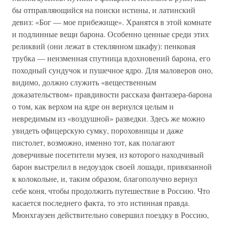
бы отправляющийся на поиски истины, и латинский
девиз: «Бог — мое прибежище». Хранятся в этой комнате
и подлинные вещи барона. Особенно ценные среди этих
реликвий (они лежат в стеклянном шкафу): пенковая
трубка — неизменная спутница вдохновений барона, его
походный сундучок и пушечное ядро. Для маловеров оно,
видимо, должно служить «вещественным
доказательством» правдивости рассказа фантазера-барона
о том, как верхом на ядре он вернулся целым и
невредимым из «воздушной» разведки. Здесь же можно
увидеть офицерскую сумку, пороховницы и даже
пистолет, возможно, именно тот, как полагают
доверчивые посетители музея, из которого находчивый
барон выстрелил в недоуздок своей лошади, привязанной
к колокольне, и, таким образом, благополучно вернул
себе коня, чтобы продолжить путешествие в Россию. Что
касается последнего факта, то это истинная правда.
Мюнхгаузен действительно совершил поездку в Россию,