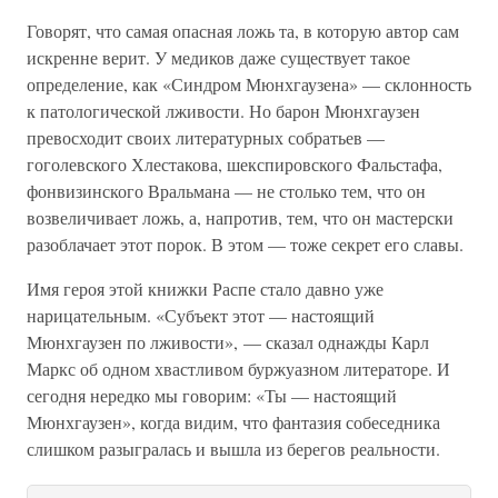
Говорят, что самая опасная ложь та, в которую автор сам
искренне верит. У медиков даже существует такое
определение, как «Синдром Мюнхгаузена» — склонность
к патологической лживости. Но барон Мюнхгаузен
превосходит своих литературных собратьев —
гоголевского Хлестакова, шекспировского Фальстафа,
фонвизинского Вральмана — не столько тем, что он
возвеличивает ложь, а, напротив, тем, что он мастерски
разоблачает этот порок. В этом — тоже секрет его славы.
Имя героя этой книжки Распе стало давно уже
нарицательным. «Субъект этот — настоящий
Мюнхгаузен по лживости», — сказал однажды Карл
Маркс об одном хвастливом буржуазном литераторе. И
сегодня нередко мы говорим: «Ты — настоящий
Мюнхгаузен», когда видим, что фантазия собеседника
слишком разыгралась и вышла из берегов реальности.