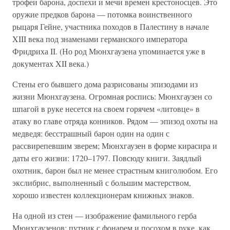
трофеи барона, доспехи и мечи времен крестоносцев. Это
оружие предков барона — потомка воинственного
рыцаря Гейне, участника походов в Палестину в начале
XIII века под знаменами германского императора
Фридриха II. (Но род Мюнхгаузена упоминается уже в
документах XII века.)
Стены его бывшего дома разрисованы эпизодами из
жизни Мюнхгаузена. Огромная роспись: Мюнхгаузен со
шпагой в руке несется на своем горячем «литовце» в
атаку во главе отряда конников. Рядом — эпизод охоты на
медведя: бесстрашный барон один на один с
рассвирепевшим зверем; Мюнхгаузен в форме кирасира и
даты его жизни: 1720–1797. Повсюду книги. Заядлый
охотник, барон был не менее страстным книголюбом. Его
экслибрис, выполненный с большим мастерством,
хорошо известен коллекционерам книжных знаков.
На одной из стен — изображение фамильного герба
Мюнхгаузенов: путник с фонарем и посохом в руке, как