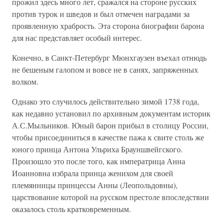
прожил здесь много лет, сражался на стороне русских
против турок и шведов и был отмечен наградами за
проявленную храбрость. Эта сторона биографии барона
для нас представляет особый интерес.
Конечно, в Санкт-Петербург Мюнхгаузен въехал отнюдь
не бешеным галопом и вовсе не в санях, запряженных
волком.
Однако это случилось действительно зимой 1738 года,
как недавно установил по архивным документам историк
А.С.Мыльников. Юный барон прибыл в столицу России,
чтобы присоединиться в качестве пажа к свите столь же
юного принца Антона Ульриха Брауншвейгского.
Произошло это после того, как императрица Анна
Иоанновна избрала принца женихом для своей
племянницы принцессы Анны (Леопольдовны),
царствование которой на русском престоле впоследствии
оказалось столь кратковременным.