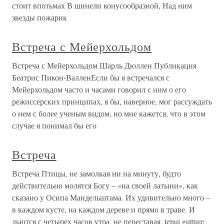
стоит впотьмах В шинели конусообразной, Над ним
звезды пожарик
Встреча с Мейерхольдом
Встреча с Мейерхольдом Шарль Дюллен Публикация
Беатрис Пикон-ВалленЕсли бы я встречался с
Мейерхольдом часто и часами говорил с ним о его
режиссерских принципах, я бы, наверное, мог рассуждать
о нем с более ученым видом, но мне кажется, что в этом
случае я понимал бы его
Встреча
Встреча Птицы, не замолкая ни на минуту, будто
действительно молятся Богу – «на своей латыни», как
сказано у Осипа Мандельштама. Их удивительно много –
в каждом кусте, на каждом дереве и прямо в траве. И
льются с четырех часов утра, не переставая, tenui gutture,