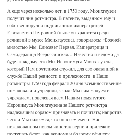
А еще через несколько лет, в 1750 году, Мюнхгаузен
получит чин ротмистра. В патенте, выданном ему и
собственноручно подписанном императрицей
Елизаветою Петровной (ныне он хранится среди
реликвий в музее Мюнхгаузена), говорилось: «Божией
милостью Мы, Елисавет Первая, Императрица и
Самодержица Всероссийская… Известно и ведомо да
будет каждому, что Мы Иеронимуса Мюнхгаузена,
который Нам почтением служил, для ево оказанной к
службе Нашей ревности и прилежности, в Наши
ротмистры 1750 года февраля 20 дня всемилостивейше
пожаловали и учредили, якоже Мы сим жалуем и
учреждаем, повелевая всем Нашим помянутого
Иеронимуса Мюнхгаузена за Нашего ротмистра
надлежащим образом признавать и почитать; напротив
чего и Мы надеемся, что он в сем ему от Нас
пожалованном новом чине так верно и прилежно
поступать будет, как верному и бодрому офицеру