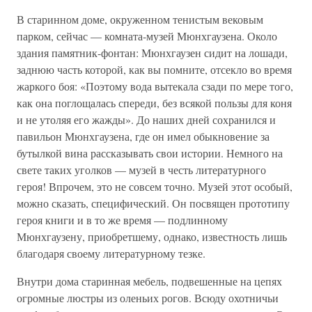
В старинном доме, окруженном тенистым вековым
парком, сейчас — комната-музей Мюнхгаузена. Около
здания памятник-фонтан: Мюнхгаузен сидит на лошади,
заднюю часть которой, как вы помните, отсекло во время
жаркого боя: «Поэтому вода вытекала сзади по мере того,
как она поглощалась спереди, без всякой пользы для коня
и не утоляя его жажды». До наших дней сохранился и
павильон Мюнхгаузена, где он имел обыкновение за
бутылкой вина рассказывать свои истории. Немного на
свете таких уголков — музей в честь литературного
героя! Впрочем, это не совсем точно. Музей этот особый,
можно сказать, специфический. Он посвящен прототипу
героя книги и в то же время — подлинному
Мюнхгаузену, приобретшему, однако, известность лишь
благодаря своему литературному тезке.
Внутри дома старинная мебель, подвешенные на цепях
огромные люстры из оленьих рогов. Всюду охотничьи