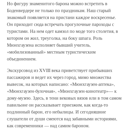
Но фигуру знаменитого барона можно встретить в
Боденвердере не только по праздникам. Наш старый
знакомый появляется на пристани каждое воскресенье.
Он приходит сюда встречать прогулочные пароходы с
туристами. На нем одет камзол по моде того столетия, в
котором он жил, треуголка, на боку шпага. Роль
Мюнхгаузена исполняет бывший учитель,
«мобилизованный» местным туристическим
объединением.
Экскурсовод из XVIII века приветствует прибывших
пассажиров и ведет их через город, мимо множества
вывесок, на которых написано: «Мюнхгаузен-аптека»,
«Мюнхгаузен-булочная», «Мюнхгаузен-кинотеатр»— к
дому-музею. Здесь, в тени вековых вязов или в том самом
павильоне он рассказывает приезжим, как когда-то
подлинный барон, его небылицы. И сегодняшние
слушатели от души смеются над забавными историями,
как современники — над самим бароном.