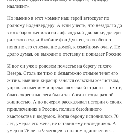
надлежит».
Но именно в этот момент наш герой затоскует по
родному Боденвердеру. А если учесть, что незадолго до
этого барон женился на лифляндской дворянке, дочери
рижского судьи Якобине фон Дунтен, то особенно
понятно его стремление домой, к семейному очагу. Не
долго думая, он выходит в отставку и покидает Россию.
И вот он уже в родовом поместье на берегу тихого
Везера. Столь же тихо и безмятежно отныне течет его
жизнь. Бывший кирасир занялся сельским хозяйством,
управлял имением и предавался своей страсти — охоте,
благо окрестные леса были так богаты тогда разной
живностью. А по вечерам рассказывал истории о своих
приключениях в России, полные безобидного
хвастовства и выдумок. Когда барону исполнилось 70
лет, умерла его жена, не оставив ему наследников. А
умер он 76 лет и 9 месяцев в полном одиночестве…