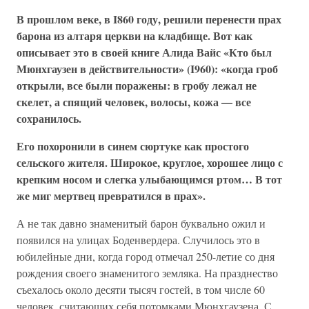
В прошлом веке, в I860 году, решили перенести прах
барона из алтаря церкви на кладбище. Вот как
описывает это в своей книге Алида Вайс «Кто был
Мюнхгаузен в действительности» (I960): «когда гроб
открыли, все были поражены: в гробу лежал не
скелет, а спящий человек, волосы, кожа — все
сохранилось.
Его похоронили в синем сюртуке как простого
сельского жителя. Широкое, круглое, хорошее лицо с
крепким носом и слегка улыбающимся ртом… В тот
же миг мертвец превратился в прах».
А не так давно знаменитый барон буквально ожил и
появился на улицах Боденвердера. Случилось это в
юбилейные дни, когда город отмечал 250-летие со дня
рождения своего знаменитого земляка. На празднество
съехалось около десяти тысяч гостей, в том числе 60
человек, считающих себя потомками Мюнхгаузена. С