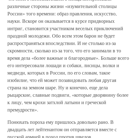
различные стороны жизни «изумительной столицы
России» того времени: образ правления, искусство,
науки. Вскоре он оказывается в курсе придворных
интриг, становится участником веселых приключений
праздной молодежи. Обо всем этом барон не будет
распространяться впоследствии. И не столько из-за
скромности, сколько из-за того, что его занимали в то
время дела «более важные и благородные». Больше всего
его интересовали лошади и собаки, лисицы, волки и
медведи, которых в России, по его словам, такое
изобилие, что ей может позавидовать любая другая
страна на земном шаре. Ну и конечно, еще дела
рыцарские, славные подвиги, «которые дворянину более
к лицу, чем крохи затхлой латыни и греческой
премудрости».
Понюхать пороха ему пришлось довольно рано. В
двадцать лет лейтенантом он отправляется вместе с
русской армией в поход против шведов.