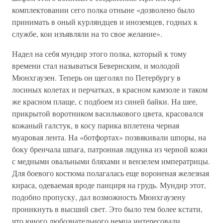
комплектовании сего полка отныне «дозволено было
принимать в оный курляндцев и иноземцев, годных к
службе, кои изъявляли на то свое желание».
Надел на себя мундир этого полка, который к тому
времени стал называться Бевернским, и молодой
Мюнхгаузен. Теперь он щеголял по Петербургу в
лосиных колетах и перчатках, в красном камзоле и таком
же красном плаще, с подбоем из синей байки. На шее,
прикрытой воротником василькового цвета, красовался
кожаный галстук, в косу парика вплетена черная
муаровая лента. На «ботфортах» позвякивали шпоры, на
боку бренчала шпага, патронная лядунка из черной кожи
с медными овальными бляхами и вензелем императрицы.
Для боевого костюма полагалась еще вороненая железная
кираса, одеваемая вроде панциря на грудь. Мундир этот,
подобно пропуску, дал возможность Мюнхгаузену
проникнуть в высший свет. Это было тем более кстати,
что юного любознательного немца интересовали