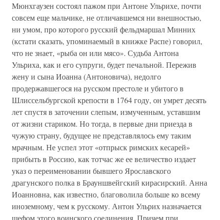
Мюнхгаузен состоял пажом при Антоне Ульрихе, почти
совсем еще мальчике, не отличавшемся ни внешностью,
ни умом, про которого русский фельдмаршал Минних
(кстати сказать, упоминаемый в книжке Распе) говорил,
что не знает, «рыба он или мясо». Судьба Антона
Ульриха, как и его супруги, будет печальной. Пережив
жену и сына Иоанна (Антоновича), недолго
продержавшегося на русском престоле и убитого в
Шлиссельбургской крепости в 1764 году, он умрет десять
лет спустя в заточении слепым, измученным, уставшим
от жизни стариком. Но тогда, в первые дни приезда в
чужую страну, будущее не представлялось ему таким
мрачным. Не успел этот «отпрыск римских кесарей»
прибыть в Россию, как тотчас же ее величество издает
указ о переименовании бывшего Ярославского
драгунского полка в Брауншвейгский кирасирский. Анна
Иоанновна, как известно, благоволила больше ко всему
иноземному, чем к русскому. Антон Ульрих назначается
шефом этого воинского соединения. Причем при