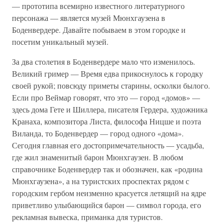
— прототипа всемирно известного литературного
персонажа — является музей Мюнхгаузена в
Боденвердере. Давайте побываем в этом городке и
посетим уникальный музей.
За два столетия в Боденвердере мало что изменилось.
Великий гример — Время едва прикоснулось к городку
своей рукой; повсюду приметы старины, осколки былого.
Если про Веймар говорят, что это — город «домов» —
здесь дома Гете и Шиллера, писателя Гердера, художника
Кранаха, композитора Листа, философа Ницше и поэта
Виланда, то Боденвердер — город одного «дома».
Сегодня главная его достопримечательность — усадьба,
где жил знаменитый барон Мюнхгаузен. В любом
справочнике Боденвердер так и обозначен, как «родина
Мюнхгаузена», а на туристских проспектах рядом с
городским гербом неизменно красуется летящий на ядре
приветливо улыбающийся барон — символ города, его
рекламная вывеска, приманка для туристов.