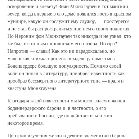
оскорбление и клевету! Знай Мюнхгаузен в тот майский
вечер, когда впервые в его доме появился гость в красном
мундире, какую он сослужит ему службу, — поостерегся
и не стал бы распространяться при нем о своих подвигах.
Но Иероним фон Мюнхгаузен так никогда и не узнал, кто
же был истинным виновником его позора. Позора?
Напротив — славы! Как это ни парадоксально, но
маленькая книжка принесла владельцу поместья в
Боденвердере большую популярность. Помимо своей
воли он попал в литературу, приобрел известность как
прообраз бессмертного литературного типа — враля и
хвастуна Мюнхгаузена.
Благодаря такой известности мы многое знаем о жизни
боденвердерского барона и, в частности, о его
пребывании в России, где он действительно жил
некоторое время.
Центром изучения жизни и деяний знаменитого барона