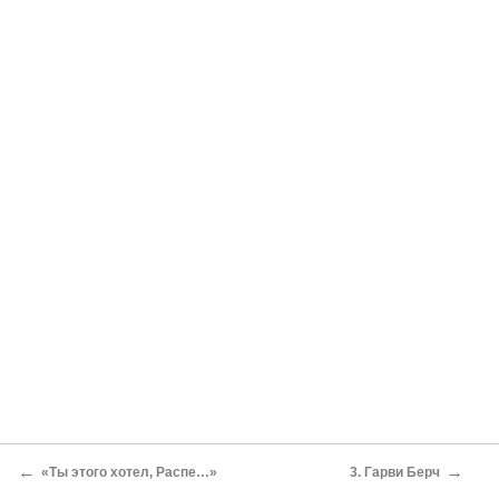
←
→
«Ты этого хотел, Распе…»
3. Гарви Берч