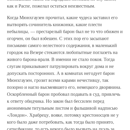
как и Распе, пожелал остаться неизвестным.
Когда Мюнхгаузен прочитал, какие чудеса заставил его
вытворять сочинитель книжонки, какие плести
небылицы, — престарелый барон был не то что обижен и
огорчен, он был взбешен. С этих пор его засыпают
письмами самого нелестного содержания, в маленький
городок на Везере стекаются любопытные поглазеть на
живого барона-враля. В имении не стало покоя. Тогда
слугам приказывают патрулировать вокруг дома и не
допускать посторонних. А в комнатах негодует барон
Мюнхгаузен, грозит всеми карами нечестивцу, так
позорно и нагло высмеявшего его, немецкого дворянина.
Оскорбленный барон пробовал подавать в суд, привлечь
к ответу обидчика. Но закон был бессилен перед
анонимным титульным листом и фальшивой надписью
«Лондон». Храбрецу, вояке, потомку крестоносцев не у
кого было даже потребовать, как тогда было принято,
сатисфакции, то есть некого было вызвать на дуэль за