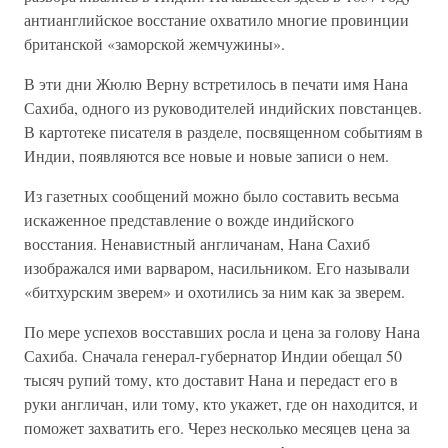
антианглийское восстание охватило многие провинции
британской «заморской жемчужины».
В эти дни Жюлю Верну встретилось в печати имя Нана
Сахиба, одного из руководителей индийских повстанцев.
В картотеке писателя в разделе, посвященном событиям в
Индии, появляются все новые и новые записи о нем.
Из газетных сообщений можно было составить весьма
искаженное представление о вожде индийского
восстания. Ненавистный англичанам, Нана Сахиб
изображался ими варваром, насильником. Его называли
«битхурским зверем» и охотились за ним как за зверем.
По мере успехов восставших росла и цена за голову Нана
Сахиба. Сначала генерал-губернатор Индии обещал 50
тысяч рупий тому, кто доставит Нана и передаст его в
руки англичан, или тому, кто укажет, где он находится, и
поможет захватить его. Через несколько месяцев цена за