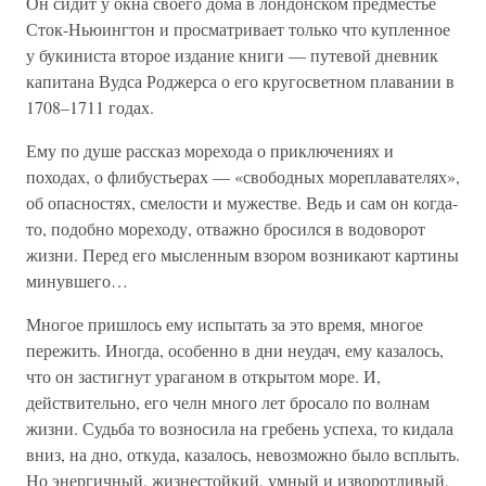
Он сидит у окна своего дома в лондонском предместье
Сток-Ньюингтон и просматривает только что купленное
у букиниста второе издание книги — путевой дневник
капитана Вудса Роджерса о его кругосветном плавании в
1708–1711 годах.
Ему по душе рассказ морехода о приключениях и
походах, о флибустьерах — «свободных мореплавателях»,
об опасностях, смелости и мужестве. Ведь и сам он когда-
то, подобно мореходу, отважно бросился в водоворот
жизни. Перед его мысленным взором возникают картины
минувшего…
Многое пришлось ему испытать за это время, многое
пережить. Иногда, особенно в дни неудач, ему казалось,
что он застигнут ураганом в открытом море. И,
действительно, его челн много лет бросало по волнам
жизни. Судьба то возносила на гребень успеха, то кидала
вниз, на дно, откуда, казалось, невозможно было всплыть.
Но энергичный, жизнестойкий, умный и изворотливый,