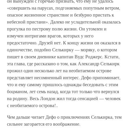
он вынужден с горечью признать, что ему не удалось
«совершить на парусах, подгоняемых попутным ветром,
опасное жизненное странствие и безбурно пристать к
небесной пристани». Далеко не усладительной оказалась
прогулка по пестрому полю жизни. Он утомлен и
измучен интригами врагов, которых у него
предостаточно. Друзей нет. К концу жизни он оказался в
одиночестве, подобно Селькирку — моряку, о котором
пишет в своем дневнике капитан Вудс Роджерс. Кстати,
эта глава, где рассказано о том, как Александр Селькирк
прожил один несколько лет на необитаемом острове
представляет несомненный интерес. Дефо припоминает,
что и ему самому пришлось однажды беседовать с этим
боцманом, лет семь назад, когда тот только что вернулся
на родину. Весь Лондон жил тогда сенсацией — человек
с необитаемого острова!..
Чем дальше читает Дефо о приключениях Селькирка, тем
сильнее загорается его воображение.