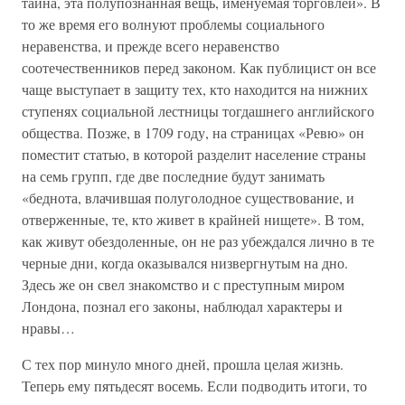
тайна, эта полупознанная вещь, именуемая торговлей». В
то же время его волнуют проблемы социального
неравенства, и прежде всего неравенство
соотечественников перед законом. Как публицист он все
чаще выступает в защиту тех, кто находится на нижних
ступенях социальной лестницы тогдашнего английского
общества. Позже, в 1709 году, на страницах «Ревю» он
поместит статью, в которой разделит население страны
на семь групп, где две последние будут занимать
«беднота, влачившая полуголодное существование, и
отверженные, те, кто живет в крайней нищете». В том,
как живут обездоленные, он не раз убеждался лично в те
черные дни, когда оказывался низвергнутым на дно.
Здесь же он свел знакомство и с преступным миром
Лондона, познал его законы, наблюдал характеры и
нравы…
С тех пор минуло много дней, прошла целая жизнь.
Теперь ему пятьдесят восемь. Если подводить итоги, то