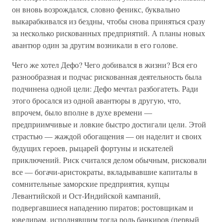
он вновь возрождался, словно феникс, буквально
выкарабкивался из бездны, чтобы снова приняться сразу
за несколько рискованных предприятий. А планы новых
авантюр один за другим возникали в его голове.
Чего же хотел Дефо? Чего добивался в жизни? Вся его
разнообразная и подчас рискованная деятельность была
подчинена одной цели: Дефо мечтал разбогатеть. Ради
этого бросался из одной авантюры в другую, что,
впрочем, было вполне в духе времени —
предприимчивые и ловкие быстро достигали цели. Этой
страстью — жаждой обогащения — он наделит и своих
будущих героев, рыцарей фортуны и искателей
приключений. Риск считался делом обычным, рисковали
все — богачи-аристократы, вкладывавшие капиталы в
сомнительные заморские предприятия, купцы
Левантийской и Ост-Индийской кампаний,
подвергавшиеся нападению пиратов; ростовщикам и
ювелирам, исполнявшим тогда роль банкиров (первый