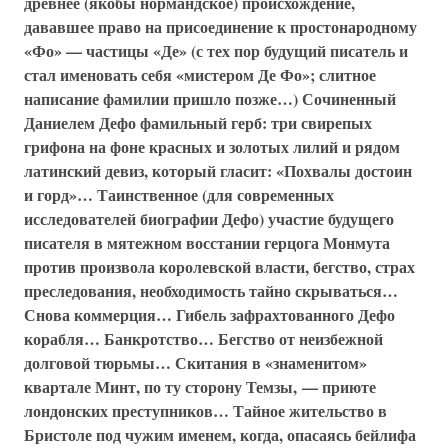
древнее (якобы нормандское) происхождение,
дававшее право на присоединение к простонародному
«Фо» — частицы «Де» (с тех пор будущий писатель и
стал именовать себя «мистером Де Фо»; слитное
написание фамилии пришло позже…) Сочиненный
Даниелем Дефо фамильный герб: три свирепых
грифона на фоне красных и золотых лилий и рядом
латинский девиз, который гласит: «Похвалы достоин
и горд»… Таинственное (для современных
исследователей биографии Дефо) участие будущего
писателя в мятежном восстании герцога Монмута
против произвола королевской власти, бегство, страх
преследования, необходимость тайно скрываться…
Снова коммерция… Гибель зафрахтованного Дефо
корабля… Банкротство… Бегство от неизбежной
долговой тюрьмы… Скитания в «знаменитом»
квартале Минт, по ту сторону Темзы, — приюте
лондонских преступников… Тайное жительство в
Бристоле под чужим именем, когда, опасаясь бейлифа