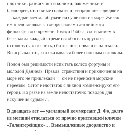
плотники, разносчики и конюхи, башмачники и
брадобреи, отставные солдаты и разорившиеся дворяне
— каждый мечтал об удаче на суше или на море. Жизнь
им представлялась, говоря словами английского
философа того времени Томаса Гоббса, состязанием в
беге, когда каждый стремится обогнать другого,
оттолкнуть, оттеснить, сбить с ног, повалить на землю.
Выигрывал тот, кто оказывался более сильным и ловким.
Полон был решимости испытать колесо фортуны и
молодой Даниель. Правда, странствия и приключения на
море его не привлекали — он не переносил морские
переезды. (Этот недостаток с лихвой компенсируют его
герои). Но разве на земле недостаточно поводов для
искушения судьбы?..
В двадцать лет — удачливый коммерсант Д. Фо, долго
не могший отделаться от прочно приставшей клички
«Галантерейщик»… Вымышленные дворянство и