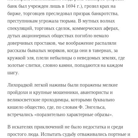
банк был учрежден лишь в 1694 г.), грозил крах на
бирже, торговцев преследовал призрак банкротства,
преступникам угрожала тюрьма. В мутных волнах
спекуляций, торговых сделок, коммерческих аферах,
дутых акционерных обществах погибло немало
доверчивых простаков, чье воображение распаляли
рассказы бывалых моряков, когда они в тавернах, за
кружкой эля, плели небылицы о неведомых землях, где
золотые слитки, словно камни, попадаются на каждом
шагу.
Лихорадкой легкой наживы были поражены мелкие
пройдохи и крупные мошенники, авантюристы и
великосветские проходимцы, которыми буквально
кишело общество, где, по словам Ф. Энгельса,
встречались «поразительно характерные образы».
В искателях приключений не было недостатка и среди
простого люда. Испытать судьбу отваживались портные и