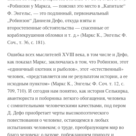
«Робинзон у Маркса, — пояснял это место в „Капитале“
Ф. Энгельс, — это подлинный, первоначальный
„Робинзон“ Даниеля Дефо, откуда взяты и
второстепенные обстоятельства — спасенные от
кораблекрушения обломки и т. д.» (Маркс К., Энгельс Ф.
Соч., т. 36, с. 181).
Ошибка всех мыслителей XVIII века, в том числе и Дефо,
как показал Маркс, заключалась в том, что Робинзон, этот
«единичный охотник и рыболов», этот «естественный»
человек, «представляется им не результатом истории, а ее
исходным пунктом» (Маркс К., Энгельс Ф. Соч. т. 12, с.
709, 710). И сегодня нам понятно, как история Селькирка,
авантюриста и поборника легкого обогащения, человека
с сомнительными человеческими качествами, под пером
Д. Дефо приобретает черты высокопоэтического
повествования о человеке, остающемся в любых
испытаниях человеком; о труде, преобразующем мир во
благо человека; о разуме, побеждающем природу и