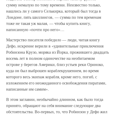
сумму немалую по тому времени. Неизвестно только,
нашлись ли у самого Селькирка, который был тогда в
Лондоне, пять шиллингов, — сумма по тем временам
тоже не такая уж малая, — чтобы купить книгу,
написанную «почти про него»…
Мастерство писателя победило — люди, читая книгу
Дефо, искренне верили в «удивительные приключения
Робинзона Крузо, моряка из Йорка, прожившего двадцать
восемь лет в полном одиночестве на необитаемом
острове у берегов Америки, близ устьев реки Ориноко,
куда он был выброшен кораблекрушением, во время
которого весь экипаж корабля, кроме него, погиб, с
изложением его неожиданного освобождения пиратами,
написанные им самим».
В этом заглавии, необычайно длинном, как было тогда
принято, обращают на себя внимание следующие два
обстоятельства. Во-первых, то, что Робинзон у Дефо жил