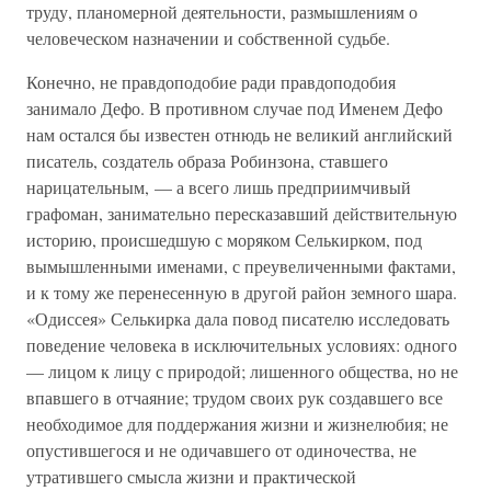
труду, планомерной деятельности, размышлениям о
человеческом назначении и собственной судьбе.
Конечно, не правдоподобие ради правдоподобия
занимало Дефо. В противном случае под Именем Дефо
нам остался бы известен отнюдь не великий английский
писатель, создатель образа Робинзона, ставшего
нарицательным, — а всего лишь предприимчивый
графоман, занимательно пересказавший действительную
историю, происшедшую с моряком Селькирком, под
вымышленными именами, с преувеличенными фактами,
и к тому же перенесенную в другой район земного шара.
«Одиссея» Селькирка дала повод писателю исследовать
поведение человека в исключительных условиях: одного
— лицом к лицу с природой; лишенного общества, но не
впавшего в отчаяние; трудом своих рук создавшего все
необходимое для поддержания жизни и жизнелюбия; не
опустившегося и не одичавшего от одиночества, не
утратившего смысла жизни и практической