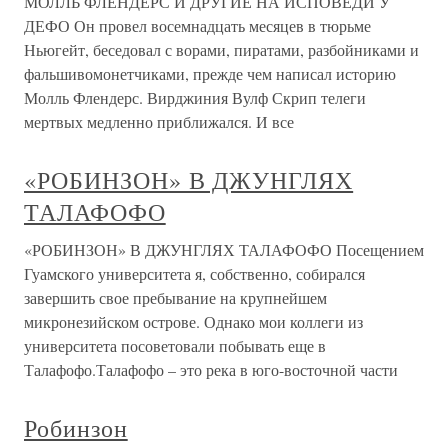
МОЛЛЬ ФЛЕНДЕРС И ДРУГИЕ НА ИСПОВЕДИ У
ДЕФО Он провел восемнадцать месяцев в тюрьме
Ньюгейт, беседовал с ворами, пиратами, разбойниками и
фальшивомонетчиками, прежде чем написал историю
Молль Флендерс. Вирджиния Вулф Скрип телеги
мертвых медленно приближался. И все
«РОБИНЗОН» В ДЖУНГЛЯХ
ТАЛАФОФО
«РОБИНЗОН» В ДЖУНГЛЯХ ТАЛАФОФО Посещением
Гуамского университета я, собственно, собирался
завершить свое пребывание на крупнейшем
микронезийском острове. Однако мои коллеги из
университета посоветовали побывать еще в
Талафофо.Талафофо – это река в юго-восточной части
Робинзон