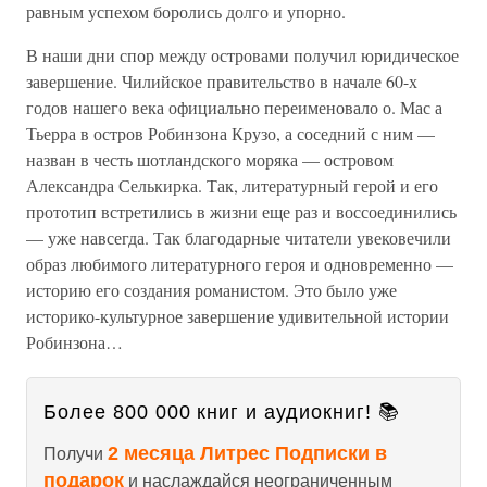
равным успехом боролись долго и упорно.
В наши дни спор между островами получил юридическое
завершение. Чилийское правительство в начале 60-х
годов нашего века официально переименовало о. Мас а
Тьерра в остров Робинзона Крузо, а соседний с ним —
назван в честь шотландского моряка — островом
Александра Селькирка. Так, литературный герой и его
прототип встретились в жизни еще раз и воссоединились
— уже навсегда. Так благодарные читатели увековечили
образ любимого литературного героя и одновременно —
историю его создания романистом. Это было уже
историко-культурное завершение удивительной истории
Робинзона…
Более 800 000 книг и аудиокниг! 📚
2 месяца Литрес Подписки в
Получи
подарок
и наслаждайся неограниченным