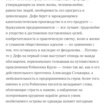
утверждающем на земле жизнь, человеколюбие,
равенство людей, необоримость сил прогресса и
цивилизации. Дефо берет в зарождающемся
капиталистическом производстве и в его продукте —
буржуазном предпринимателе — все лучшее: трудолюбие
и упорство в достижении поставленных целей,
изобретательность и практическую сметку, волю к жизни
и гуманизм общественных идеалов — по сравнению с
тем, что оставалось в наследие от феодализма… Потому-
то у Дефо на первый план выступает отнюдь не жажда
обогащения, первоначально толкавшая на путешествия и
приключения Робинзона Крузо — точно так же, как и его
действительного прототипа Александра Селькирка, а
любознательность и предприимчивость героя; более того,
именно в уста Робинзона писатель вкладывает слова,
обличающие страсть к наживе, а найденные на
потерпевшем крушение корабле деньги узник
необитаемого острова не однажды назовет негодным