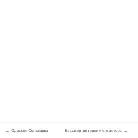
←
→
Одиссея Селькирка
Бессмертие героя и его автора