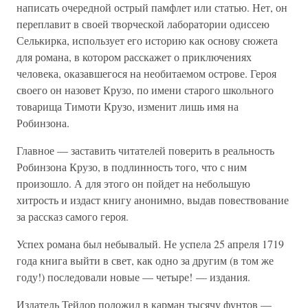
написать очередной острый памфлет или статью. Нет, он
переплавит в своей творческой лаборатории одиссею
Селькирка, использует его историю как основу сюжета
для романа, в котором расскажет о приключениях
человека, оказавшегося на необитаемом острове. Героя
своего он назовет Крузо, по имени старого школьного
товарища Тимоти Крузо, изменит лишь имя на
Робинзона.
Главное — заставить читателей поверить в реальность
Робинзона Крузо, в подлинность того, что с ним
произошло. А для этого он пойдет на небольшую
хитрость и издаст книгу анонимно, выдав повествование
за рассказ самого героя.
Успех романа был небывалый. Не успела 25 апреля 1719
года книга выйти в свет, как одно за другим (в том же
году!) последовали новые — четыре! — издания.
Издатель Тейлор положил в карман тысячу фунтов —