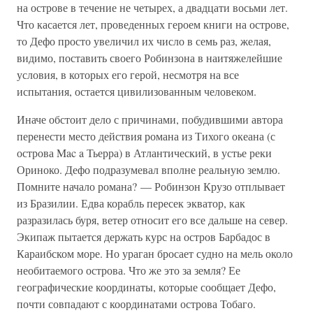
на острове в течение не четырех, а двадцати восьми лет.
Что касается лет, проведенных героем книги на острове,
то Дефо просто увеличил их число в семь раз, желая,
видимо, поставить своего Робинзона в наитяжелейшие
условия, в которых его герой, несмотря на все
испытания, остается цивилизованным человеком.
Иначе обстоит дело с причинами, побудившими автора
перенести место действия романа из Тихого океана (с
острова Mac a Тьерра) в Атлантический, в устье реки
Ориноко. Дефо подразумевал вполне реальную землю.
Помните начало романа? — Робинзон Крузо отплывает
из Бразилии. Едва корабль пересек экватор, как
разразилась буря, ветер относит его все дальше на север.
Экипаж пытается держать курс на остров Барбадос в
Караибском море. Но ураган бросает судно на мель около
необитаемого острова. Что же это за земля? Ее
географические координаты, которые сообщает Дефо,
почти совпадают с координатами острова Тобаго.