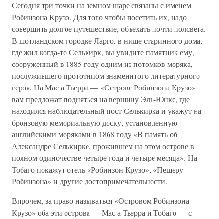
Сегодня три точки на земном шаре связаны с именем
Робинзона Крузо. Для того чтобы посетить их, надо
совершить долгое путешествие, объехать почти полсвета.
В шотландском городке Ларго, в нише старинного дома,
где жил когда-то Селькирк, вы увидите памятник ему,
сооруженный в 1885 году одним из потомков моряка,
послужившего прототипом знаменитого литературного
героя. На Мас а Тьерра — «Острове Робинзона Крузо»
вам предложат подняться на вершину Эль-Юнке, где
находился наблюдательный пост Селькирка и укажут на
бронзовую мемориальную доску, установленную
английскими моряками в 1868 году «В память об
Александре Селькирке, прожившем на этом острове в
полном одиночестве четыре года и четыре месяца». На
Тобаго покажут отель «Робинзон Крузо», «Пещеру
Робинзона» и другие достопримечательности.
Впрочем, за право называться «Островом Робинзона
Крузо» оба эти острова — Мас а Тьерра и Тобаго — с