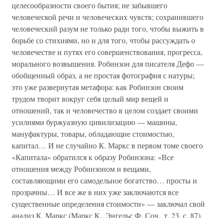
целесообразности своего бытия; не забывшего
человеческой речи и человеческих чувств; сохранившего
человеческий разум не только ради того, чтобы выжить в
борьбе со стихиями, но и для того, чтобы рассуждать о
человечестве и путях его совершенствования, прогресса,
морального возвышения. Робинзон для писателя Дефо —
обобщенный образ, а не простая фотография с натуры;
это уже развернутая метафора: как Робинзон своим
трудом творит вокруг себя целый мир вещей и
отношений, так и человечество в целом создает своими
усилиями буржуазную цивилизацию — машины,
мануфактуры, товары, обладающие стоимостью,
капитал… И не случайно К. Маркс в первом томе своего
«Капитала» обратился к образу Робинзона: «Все
отношения между Робинзоном и вещами,
составляющими его самодельное богатство… просты и
прозрачны… И все же в них уже заключаются все
существенные определения стоимости» — заключал свой
анализ К. Маркс (Маркс К., Энгельс Ф. Соч., т. 23, с. 87).