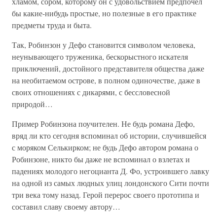
хламом, сором, которому он с удовольствием предпочел
бы какие-нибудь простые, но полезные в его практике
предметы труда и быта.
Так, Робинзон у Дефо становится символом человека,
неунывающего труженика, бескорыстного искателя
приключений, достойного представителя общества даже
на необитаемом острове, в полном одиночестве, даже в
своих отношениях с дикарями, с бессловесной
природой…
Пример Робинзона поучителен. Не будь романа Дефо,
вряд ли кто сегодня вспоминал об истории, случившейся
с моряком Селькирком; не будь Дефо автором романа о
Робинзоне, никто бы даже не вспоминал о взлетах и
падениях молодого негоцианта Д. Фо, устроившего лавку
на одной из самых людных улиц лондонского Сити почти
три века тому назад. Герой перерос своего прототипа и
составил славу своему автору…