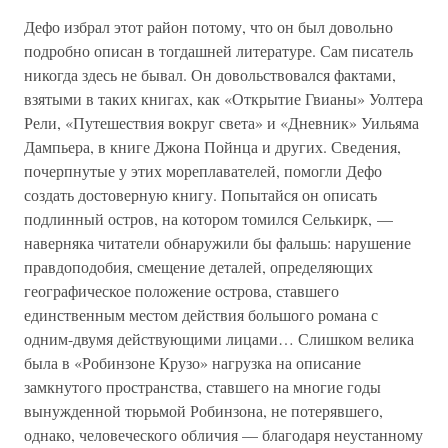
Дефо избрал этот район потому, что он был довольно
подробно описан в тогдашней литературе. Сам писатель
никогда здесь не бывал. Он довольствовался фактами,
взятыми в таких книгах, как «Открытие Гвианы» Уолтера
Рели, «Путешествия вокруг света» и «Дневник» Уильяма
Дампьера, в книге Джона Пойнца и других. Сведения,
почерпнутые у этих мореплавателей, помогли Дефо
создать достоверную книгу. Попытайся он описать
подлинный остров, на котором томился Селькирк, —
наверняка читатели обнаружили бы фальшь: нарушение
правдоподобия, смещение деталей, определяющих
географическое положение острова, ставшего
единственным местом действия большого романа с
одним-двумя действующими лицами… Слишком велика
была в «Робинзоне Крузо» нагрузка на описание
замкнутого пространства, ставшего на многие годы
вынужденной тюрьмой Робинзона, не потерявшего,
однако, человеческого обличия — благодаря неустанному