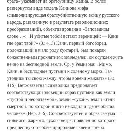
брата» указывает на братоубийцу Каина. В более
развернутом виде модель Каинова мифа
(символизирующая братоубийственную войну русского
народа, развязанную в результате революционных
преобразований), объективирована в «Заповедном
слове…»: «И убитые тобой встают вереницей: — Каин,
где брат твой?» (З.: 413) Каин, первый богоборец,
положивший начало роду бунтарей, был покаран
божественным проклятием: земледелец, он осужден жить
вечно на бесплодной земле. Ср. у Ремизова: «Мимо,
Каин, в бесплодные пустыни к соленому морю! Там
утолишь ты свою жажду, чтобы вовеки жаждать» (З.:
416). Ветхозаветная символика предполагает
соответствующий зловещий образ пустыни как земли
«пустой и необитаемой», земли «сухой», земли «тени
смертной, по которой никто не ходил и где не обитал
человек» (Иер. 2: 6). Соответствует ей и образ самума —
сильного, жаркого, сухого ветра, появлению которого
предшествуют особые природные явления: небо