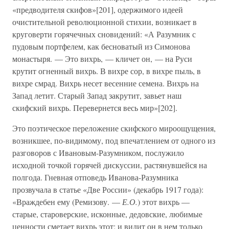
«предводителя скифов»[201], одержимого идеей
очистительной революционной стихии, возникает в
круговерти горячечных сновидений: «А Разумник с
пудовым портфелем, как бесноватый из Симонова
монастыря. — Это вихрь, — кличет он, — на Руси
крутит огненный вихрь. В вихре сор, в вихре пыль, в
вихре смрад. Вихрь несет весенние семена. Вихрь на
Запад летит. Старый Запад закрутит, завьет наш
скифский вихрь. Перевернется весь мир»[202].
Это поэтическое переложение скифского мироощущения,
возникшее, по-видимому, под впечатлением от одного из
разговоров с Ивановым-Разумником, послужило
исходной точкой горячей дискуссии, растянувшейся на
полгода. Гневная отповедь Иванова-Разумника
прозвучала в статье «Две России» (декабрь 1917 года):
«Враждебен ему (Ремизову. —
Е.О.
) этот вихрь —
старые, староверские, исконные, дедовские, любимые
ценности сметает вихрь этот; и видит он в нем только