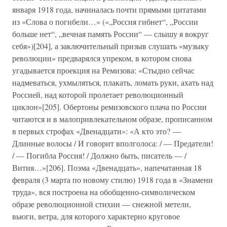
января 1918 года, начиналась почти прямыми цитатами
из «Слова о погибели…» («„Россия гибнет“, „России
больше нет“, „вечная память России“ — слышу я вокруг
себя»)[204], а заключительный призыв слушать «музыку
революции» предварялся упреком, в котором снова
угадывается проекция на Ремизова: «Стыдно сейчас
надмеваться, ухмыляться, плакать, ломать руки, ахать над
Россией, над которой пролетает революционный
циклон»[205]. Обертоны ремизовского плача по России
читаются и в малопривлекательном образе, прописанном
в первых строфах «Двенадцати»: «А кто это? —
Длинные волосы / И говорит вполголоса: / — Предатели!
/ — Погибла Россия! / Должно быть, писатель — /
Вития…»[206]. Поэма «Двенадцать», напечатанная 18
февраля (3 марта по новому стилю) 1918 года в «Знамени
труда», вся построена на обобщенно-символическом
образе революционной стихии — снежной метели,
вьюги, ветра, для которого характерно круговое