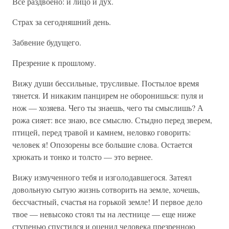
Все раздвоено: и лицо и дух.
Страх за сегодняшний день.
Забвение будущего.
Презрение к прошлому.
Вижу души бессильные, трусливые. Постылое время
тянется. И никаким панцирем не оборонишься: пуля и
нож — хозяева. Чего ты знаешь, чего ты смыслишь? А
рожа сияет: все знаю, все смыслю. Стыдно перед зверем,
птицей, перед травой и камнем, неловко говорить:
человек я! Опозорены все большие слова. Остается
хрюкать и тонко и толсто — это вернее.
Вижу измученного тебя и изголодавшегося. Затеял
довольную сытую жизнь сотворить на земле, хочешь,
бессчастный, счастья на горькой земле! И первое дело
твое — невысоко стоял ты на лестнице — еще ниже
ступенью спустился и оценил человека презренною