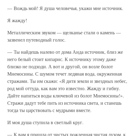
— Вождь мой! Я душа человечья, укажи мне источник.
Я жажду!
Металлическим звуком — щелканье стали о камень —
зазвенел путеводный голос.
— Ты найдешь налево от дома Аида источник, близ же
него белый стоит кипарис. К источнику этому даже
близко не подходи. А вот и другой, он возле болот
Мнемосины. С шумом течет ледяная вода, окруженная
стражами. Ты им скажи: «Я дитя земли и звездных небес,
род мой оттуда, как вам это известно. Жажду и гибну.
Дайте напиться воды ключевой из болот Мнемосины!».
Стражи дадут тебе пить из источника света, и станешь
тогда ты царствовать с мудрыми вместе.
И моя душа ступила в светлый круг.
— К вам я пришла от чистых рожденная чистая духом, к