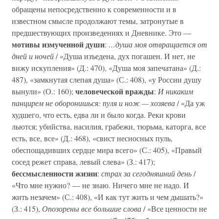
обращены непосредственно к современности и в
известном смысле продолжают темы, затронутые в
предшествующих произведениях и Дневнике. Это —
мотивы измученной души
:
…душа моя отвращается от
дней и ночей
/ «Душа изъедена, дух погашен. И нет, не
вижу искупления» (Д.: 470), «Душа моя запечатана» (Д.:
487), «замкнутая слепая душа» (С.: 408), «у России душу
человеческой вражды
вынули» (О.: 160);
:
И никаким
панцирем не оборонишься: пуля и нож — хозяева
/ «Да уж
худшего, что есть, едва ли и было когда. Реки крови
льются; убийства, насилия, грабежи, тюрьма, каторга, все
есть, все, все» (Д.: 468), «свист несносных пуль,
обеспощадивших сердце мира всего» (С.: 405), «Правый
сосед режет справа, левый слева» (З.: 417);
бессмысленности жизни
:
страх за сегодняшний день
/
«Что мне нужно? — не знаю. Ничего мне не надо. И
жить незачем» (С.: 408), «И как тут жить и чем дышать?»
(З.: 415),
Опозорены все большие слова
/ «Все ценности не