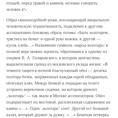
птицей, перед травой и камнем, неловко говорить:
человек я!»
Образ свиноподобной рожи, воплощающий аморальную
человеческую ограниченность, подключен к другому
ассоциативно близкому образу поэмы: «Быть золотарем,
трястись на бочке: в одной руке вожжи, в другой —
кусок хлеба…» Назначение символа «народ-золотарь» в
полной мере можно оценить, обратившись к одному из
очерков В. А. Гиляровского, в котором запечатлена
выразительная сценка из московского уклада жизни: «В
темноте тащится ночной благоуханный обоз — десятка
полтора бочек, запряженных каждая парой ободранных,
облезлых кляч. Между бочкой и лошадью на телеге
устроено веревочное сиденье, на котором дремлет
„золотарь“ — так звали в Москве ассенизаторов. Обоз
подпрыгивает по мостовой, расплескивая содержимое на
камни <…>. Один „золотарь“ спит. Другой ест большой
калач, который держит за дужку. <…> Бешеная четверка