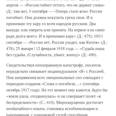
апреля — «Россия гибнет оттого, что не держит слова»
(Д.: там же); 3 сентября — «Теперь стало ясно: Россия
погибнет. Она должна искупить грехи свои. И я
принимаю эту кару со всем народом русским. Два
выхода: или умереть или принять. На первое я не смею
ради долга моего. И я принимаю кару» (Д.: 475); 10/11
сентября — «России нет. Россия уходит, как Китеж» (Д.:
478); 25 января / 12 февраля 1918 года — «Судьба наша
без судьбы. (Случайность, убьют, конец)» (Д.: 490).
Свидетельствуя непоправимую катастрофу, писатель
нераздельно связывает индивидуальное «Я» с Россией.
Пик напряжения всех эмоциональных сил совпадает с
периодом создания «Слова о погибели…» (сентябрь
октябрь 1917 года). На тот момент ему кажется, будто бы
«земля ушла, отодвинулась» и он совершает полет «в
беспредельности» (С.: 410). Мироощущение достигает
необычайного охвата, становясь всеобъемлющим и
панорамным, с одинаковой силой способным