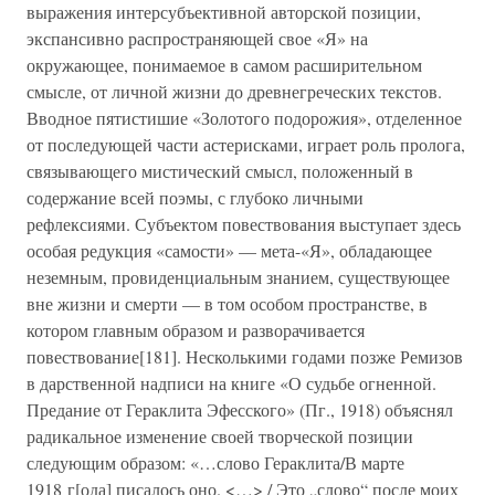
выражения интерсубъективной авторской позиции,
экспансивно распространяющей свое «Я» на
окружающее, понимаемое в самом расширительном
смысле, от личной жизни до древнегреческих текстов.
Вводное пятистишие «Золотого подорожия», отделенное
от последующей части астерисками, играет роль пролога,
связывающего мистический смысл, положенный в
содержание всей поэмы, с глубоко личными
рефлексиями. Субъектом повествования выступает здесь
особая редукция «самости» — мета-«Я», обладающее
неземным, провиденциальным знанием, существующее
вне жизни и смерти — в том особом пространстве, в
котором главным образом и разворачивается
повествование[181]. Несколькими годами позже Ремизов
в дарственной надписи на книге «О судьбе огненной.
Предание от Гераклита Эфесского» (Пг., 1918) объяснял
радикальное изменение своей творческой позиции
следующим образом: «…слово Гераклита/В марте
1918 г[ода] писалось оно. <…> / Это „слово“ после моих