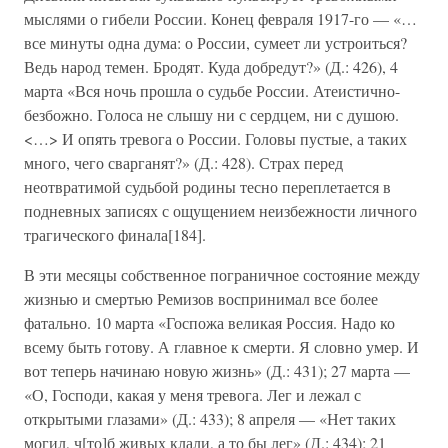
мыслями о гибели России. Конец февраля 1917-го — «…
все минуты одна дума: о России, сумеет ли устроиться?
Ведь народ темен. Бродят. Куда добредут?» (Д.: 426), 4
марта «Вся ночь прошла о судьбе России. Атеистично-
безбожно. Голоса не слышу ни с сердцем, ни с душою.
<…> И опять тревога о России. Головы пустые, а таких
много, чего сварганят?» (Д.: 428). Страх перед
неотвратимой судьбой родины тесно переплетается в
подневных записях с ощущением неизбежности личного
трагического финала[184].
В эти месяцы собственное пограничное состояние между
жизнью и смертью Ремизов воспринимал все более
фатально. 10 марта «Госпожа великая Россия. Надо ко
всему быть готову. А главное к смерти. Я словно умер. И
вот теперь начинаю новую жизнь» (Д.: 431); 27 марта —
«О, Господи, какая у меня тревога. Лег и лежал с
открытыми глазами» (Д.: 433); 8 апреля — «Нет таких
могил, ч[то]б живых клали, а то бы лег» (Д.: 434); 21