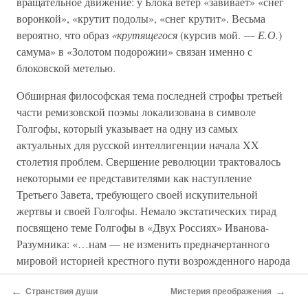
вращательное движение: у Блока ветер «завивает» «снег
воронкой», «крутит подолы», «снег крутит». Весьма
вероятно, что образ
«крутящегося
(курсив мой. —
Е.О.
)
самума» в «Золотом подорожии» связан именно с
блоковской метелью.
Обширная философская тема последней строфы третьей
части ремизовской поэмы локализована в символе
Голгофы, который указывает на одну из самых
актуальных для русской интеллигенции начала XX
столетия проблем. Свершение революции трактовалось
некоторыми ее представителями как наступление
Третьего Завета, требующего своей искупительной
жертвы и своей Голгофы. Немало экстатических тирад
посвящено теме Голгофы в «Двух Россиях» Иванова-
Разумника: «…нам — не изменить предначертанного
мировой историей крестного пути возрожденного народа
к новой исторической Голгофе. Это — горькая чаша, но,
←
→
по-видимому, неизбежная, нас она не минует; принимая
Странствия души
Мистерия преображения