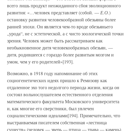
всего лишь продукт неожиданного сбоя эволюционного
развития: «…человек представляет (собой. —
Е.О.
)
остановку развития человекообразной обезьяны более
ранней эпохи. Он является чем-то вроде обезьяньего
„урода“, не с эстетической, а с чисто зоологической точки
зрения. Человек может быть рассматриваем как
необыкновенное дитя человекообразных обезьян, —
дитя, родившееся с гораздо более развитым мозгом и
умом, чем у его родителей»[193].
Возможно, в 1918 году напоминание об этих
социогенетических идеях пришло к Ремизову как
отдаленное эхо того недолгого периода жизни, когда он
состоял вольнослушателем естественного отделения
математического факультета Московского университета
и, как многие его сверстники, был увлечен
социалистическими идеалами[194]. Примечательно, что
выстраиваемая писателем собственная «лестница
существ» (человек — зверь — птица — трава — камень)