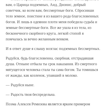
вам, о Царица подземных, Аид, Дионис, добрый
советчик, ко всем вам, бессмертные боги. Сбросивши
тело земное, поистине я из вашего рода благословенных
богов. И лишь в одеянии плоти меня победила судьба и
земные бессмертные боги. Все же ушла я из тела, из
бесконечного скорбного круга, легкой стопой я
помчалась за вечно желанным венком.
И в ответ душе я слышу возглас подземных бессмертных.
Радуйся, будь благословенна, скорбная, отстрадавшая
душа. Отныне отбыла ты срок наказания. Из смертного
мятущегося человека стала ты сама богом. Ты томишься
от жажды, как козленок, упавший в молоко.
— Радуйся ныне.
— Радость твоя беспредельна.
Поэма Алексея Ремизова является ярким примером