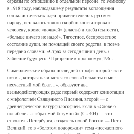
сарказм по отношению к отдельной персоне, то Ремизову
в 1918 году, наблюдавшему результаты воплощения
социалистических идей применительно к русском
народу, оставалось только скорбно констатировать:
человеку, кроме «вожжей» (власти) и хлеба (сытости),
«больше ничего не надо!». Тягостное, беспросветное
состояние души, не помнящей своего родства, в поэме
передано словами: «Страх за сегодняшний день. /
Забвение будущего. / Презрение к прошлому»[196].
Символические образы последней строфы второй части
поэмы, которая начинается со слов «Только ты и мог,
несчастный мой брат…», образуют два
взаимодействующих ряда: первый содержит коннотации
с мифологией Священного Писания, второй — с
древнегреческой натурфилософией. Если в «Слове о
погибели…» «брат мой безумный» (С.: 404) — это
строитель Петербурга, создатель новой России — Петр
Великий, то в «Золотом подорожии» тема «несчастного