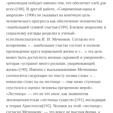
«революция победит именно тем, что обеспечит хлеб для
всех»[188]. В другой работе, «Современная наука и
анархизм» (1906) он указывал на конечную цель
человеческого прогресса как обеспечение человечества
«наибольшей суммой счастья»[189]. Близкие анархизму и
социализму взгляды разделял и ученый-
естествоиспытатель И. И. Мечников. Согласно его
воззрениям, «…наибольшее счастье состоит в полном
прохождении круга нормальной жизни и <…> эта цель
может быть достигнута жизнью скромной и умеренной»,
которая «устранит много роскоши, укорачивающей
жизнь»[190]. Именно с высказываниями Мечникова
соотносятся следующие по тексту поэмы слова: «…
невысоко стоял ты на лестнице — еще ниже ступенью
спустился и оценил человека презренною мерой».
«Лестница» — это не что иное, как знаменитая
эволюционистская «лестница существ»[191], восходящая
к теории Аристотеля[192]. Человек на этой «лестнице»,
согласно Мечникову, — это вовсе не высшая форма, а