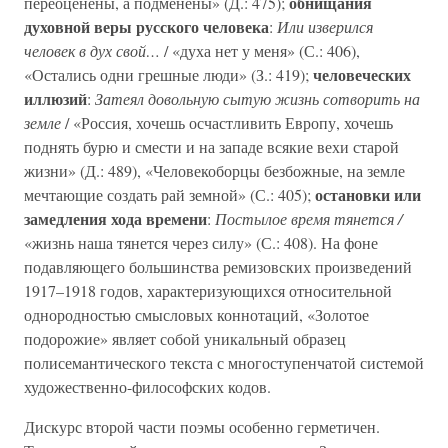
обнищания
переоценены, а подменены» (Д.: 475);
духовной веры русского человека
:
Или изверился
человек в дух свой…
/ «духа нет у меня» (С.: 406),
человеческих
«Остались одни грешные люди» (З.: 419);
иллюзий
:
Затеял довольную сытую жизнь сотворить на
земле
/ «Россия, хочешь осчастливить Европу, хочешь
поднять бурю и смести и на западе всякие вехи старой
жизни» (Д.: 489), «Человекоборцы безбожные, на земле
остановки или
мечтающие создать рай земной» (С.: 405);
замедления хода времени
:
Постылое время тянется /
«жизнь наша тянется через силу» (С.: 408). На фоне
подавляющего большинства ремизовских произведений
1917–1918 годов, характеризующихся относительной
однородностью смысловых коннотаций, «Золотое
подорожие» являет собой уникальный образец
полисемантического текста с многоступенчатой системой
художественно-философских кодов.
Дискурс второй части поэмы особенно герметичен.