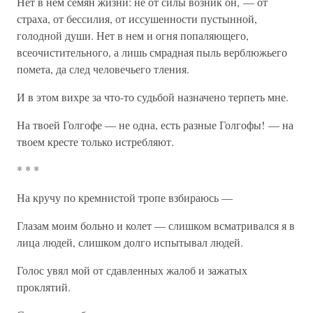
Нет в нем семян жизни: не от силы возник он, — от
страха, от бессилия, от иссушенности пустынной,
голодной души. Нет в нем и огня попаляющего,
всеочистительного, а лишь смрадная пыль верблюжьего
помета, да след человечьего тления.
И в этом вихре за что-то судьбой назначено терпеть мне.
На твоей Голгофе — не одна, есть разные Голгофы! — на
твоем кресте только истребляют.
* * *
На кручу по кремнистой тропе взбираюсь —
Глазам моим больно и колет — слишком всматривался я в
лица людей, слишком долго испытывал людей.
Голос увял мой от сдавленных жалоб и зажатых
проклятий.