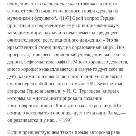
очищения, что за
непочатая сила
отреклась в них-то
самих от
своей
грязи, от наносного гноя и сделала их
мучениками будущего?..»[197] Свой вопрос Герцен
прилагал и к современному ему «цивилизованному»,
западному миру, находя и в нем элементы грядущего
очистительного, революционного движения: «Что за
нравственный самум подул на образованный мир?.. Все
прогресс да прогресс, свободные учреждения, железные
дороги, реформы, телеграфы?.. Много хорошего делается,
много хорошего накапливается, а самум-то дует себе да
дует, какими-то memento mori, постоянно усиливаясь и
сметая перед собой все, что на пути»[198]. Безответные
вопросы Герцена вызвали у И. С. Тургенева (споры с
которым во многом инспирировали создание
эпистолярного цикла «Концы и начала») реплику: «Тот
самум,
о котором ты говоришь, дует не на один Запад —
он разливается и у нас…»[199]
Если в предшествующем тексте поэмы авторская речь