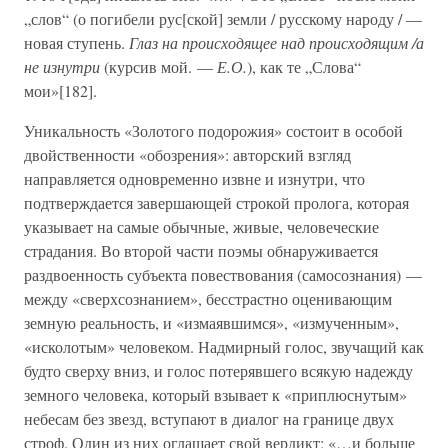
„слов“ (о погибели рус[ской] земли / русскому народу / —
новая ступень.
Глаз на происходящее над происходящим /а
не изнутри
(курсив мой. —
Е.О.
), как те „Слова“
мои»[182].
Уникальность «Золотого подорожия» состоит в особой
двойственности «обозрения»: авторский взгляд
направляется одновременно извне и изнутри, что
подтверждается завершающей строкой пролога, которая
указывает на самые обычные, живые, человеческие
страдания. Во второй части поэмы обнаруживается
раздвоенность субъекта повествования (самосознания) —
между «сверхсознанием», бесстрастно оценивающим
земную реальность, и «измаявшимся», «измученным»,
«исколотым» человеком. Надмирный голос, звучащий как
будто сверху вниз, и голос потерявшего всякую надежду
земного человека, который взывает к «приплюснутым»
небесам без звезд, вступают в диалог на границе двух
строф. Один из них оглашает свой вердикт: «…и больше