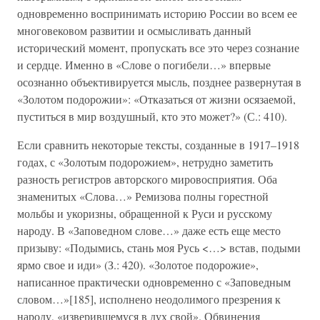
одновременно воспринимать историю России во всем ее
многовековом развитии и осмысливать данный
исторический момент, пропускать все это через сознание
и сердце. Именно в «Слове о погибели…» впервые
осознанно объективируется мысль, позднее развернутая в
«Золотом подорожии»: «Отказаться от жизни осязаемой,
пуститься в мир воздушный, кто это может?» (С.: 410).
Если сравнить некоторые тексты, созданные в 1917–1918
годах, с «Золотым подорожием», нетрудно заметить
разность регистров авторского мировосприятия. Оба
знаменитых «Слова…» Ремизова полны горестной
мольбы и укоризны, обращенной к Руси и русскому
народу. В «Заповедном слове…» даже есть еще место
призыву: «Подымись, стань моя Русь <…> встав, подыми
ярмо свое и иди» (З.: 420). «Золотое подорожие»,
написанное практически одновременно с «Заповедным
словом…»[185], исполнено неодолимого презрения к
народу, «изверившемуся в дух свой». Обвинения