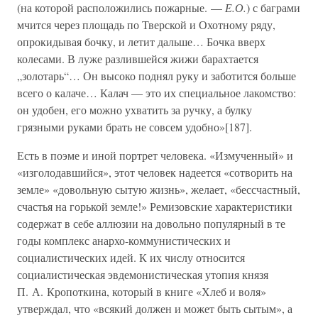
(на которой расположились пожарные. —
Е.О.
) с баграми
мчится через площадь по Тверской и Охотному ряду,
опрокидывая бочку, и летит дальше… Бочка вверх
колесами. В луже разлившейся жижи барахтается
„золотарь“… Он высоко поднял руку и заботится больше
всего о калаче… Калач — это их специальное лакомство:
он удобен, его можно ухватить за ручку, а булку
грязными руками брать не совсем удобно»[187].
Есть в поэме и иной портрет человека. «Измученный» и
«изголодавшийся», этот человек надеется «сотворить на
земле» «довольную сытую жизнь», желает, «бессчастный,
счастья на горькой земле!» Ремизовские характеристики
содержат в себе аллюзии на довольно популярный в те
годы комплекс анархо-коммунистических и
социалистических идей. К их числу относится
социалистическая эвдемонистическая утопия князя
П. А. Кропоткина, который в книге «Хлеб и воля»
утверждал, что «всякий должен и может быть сытым», а