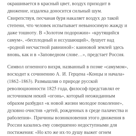
окрашивается в красный цвет, воздух приходит в
движение, издалека доносится сильный шум.
Свирепствуя, песчаная буря накаляет воздух до такой
степени, что человек испытывает невыносимую жажду и
даже тошноту. В «Золотом подорожии» «крутящийся
самум», «бесплодный и иссушающий», бушует над
«родной несчастной равниной»: каиновой землей здесь
вновь, как и в «Заповедном слове…», предстает Россия.
Символ огненного вихря, названный в поэме «самумом»,
восходит к сочинению А. И. Герцена «Концы и начала»
(1862–1863). Размышляя о природе русской
революционности 1825 года, философ представлял ее
источником некий «огонь», который неожиданным
образом разбудил «к новой жизни молодое поколение»,
духовно очистив «детей, рожденных в среде палачества и
раболепия». Причины возникновения этого движения в
России казались ему совершенно недоступными для
постижения: «Но кто же их-то душу выжег огнем