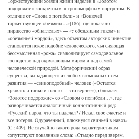
Торжествующий хозяин жизни наделен в «Золотом
подорожии» конкретным антропоморфным портретом. В
отличие от «Слова о погибели» и «Вонючей
торжествующей обезьяны…»[186], где показано
пиршество «обнаглелых» —
«с
обезьяньим гиком» и
«обезьяньей мордой», здесь объектом авторских инвектив
становится некое подобие человеческого, чья сияющая
бессмысленная «рожа» символизирует самодовольное
господство над окружающим миром и над самой
человеческой природой. Метафорический образ
существа, выпадающего из любых возможных схем
развития — «свиноподобный» человек («Остается
хрюкать и тонко и толсто — это вернее»), сближает
«Золотое подорожие» со «Словом о погибели…», где
разворачивается аналогичный коннотативный ряд:
«Русский народ, что ты наделал? / Искал свое счастье и
все потерял. Одураченный, плюхнулся свиньей в навоз»
(С.: 409). Не случайно такого рода характеристикам
сопутствуют покаянные слова: «Стыдно перед зверем,