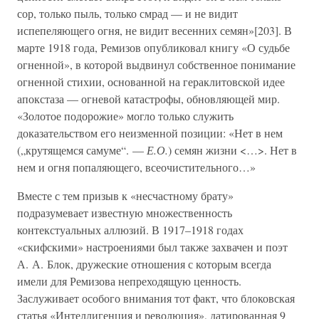
сор, только пыль, только смрад — и не видит
испепеляющего огня, не видит весенних семян»[203]. В
марте 1918 года, Ремизов опубликовал книгу «О судьбе
огненной», в которой выдвинул собственное понимание
огненной стихии, основанной на гераклитовской идее
апокстаза — огневой катастрофы, обновляющей мир.
«Золотое подорожие» могло только служить
доказательством его неизменной позиции: «Нет в нем
(„крутящемся самуме“. —
Е.О.
) семян жизни <…>. Нет в
нем и огня попаляющего, всеочистительного…»
Вместе с тем призыв к «несчастному брату»
подразумевает известную множественность
контекстуальных аллюзий. В 1917–1918 годах
«скифскими» настроениями был также захвачен и поэт
А. А. Блок, дружеские отношения с которым всегда
имели для Ремизова непреходящую ценность.
Заслуживает особого внимания тот факт, что блоковская
статья «Интеллигенция и революция», датированная 9