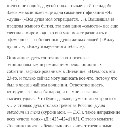
ничего не надо!», другой подхватывает: «И не надо!»
Здесь же возникает еще одна самоидентификация «Я» —
«душа» («Вся душа моя отвращается…»). Вышедшая за
пределы земного бытия, эта эманация «самости» все еще
связана с миром, однако она уже может различать и
эфемерное — собственные души живых людей («Вижу
души…», «Вижу измученного тебя…»).
Описанное здесь состояние соотносится с
эмоциональным переживанием революционных
событий, зафиксированным в Дневнике: «Началось это
23-го, и только сейчас могу записать кое-что, потому что
был в чрезвычайном волнении. Ответственность,
которую взял на себя народ, и на мне легла она
тысячепудовая. Что будет дальше, сумеют ли устроиться
<…> столько дум, столько тревог за Россию.
Душа
выходит из тела
(курсив мой. —
Е.О.
), такое напряжение
всех чувств моих» (Д.: 423–424)[183]. С этого момента
Дневник писателя буквально пульсирует тревожными