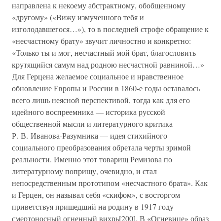
направлена к некоему абстрактному, обобщенному
«другому» («Вижу измученного тебя и
изголодавшегося…»), то в последней строфе обращение к
«несчастному брату» звучит личностно и конкретно:
«Только ты и мог, несчастный мой брат, благословить
крутящийся самум над родною несчастной равниной…»
Для Герцена желаемое социальное и нравственное
обновление Европы и России в 1860-е годы оставалось
всего лишь неясной перспективой, тогда как для его
идейного воспреемника — историка русской
общественной мысли и литературного критика
Р. В. Иванова-Разумника — идея стихийного
социального преобразования обретала черты зримой
реальности. Именно этот товарищ Ремизова по
литературному поприщу, очевидно, и стал
непосредственным прототипом «несчастного брата». Как
и Герцен, он называл себя «скифом», с восторгом
приветствуя пришедший на родину в 1917 году
смертоносный огненный вихрь[200]. В «Огневице» образ