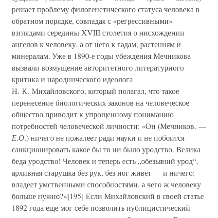
решает проблему филогенетического статуса человека в
обратном порядке, совпадая с «регрессивными»
взглядами середины XVIII столетия о нисхождении
ангелов к человеку, а от него к гадам, растениям и
минералам. Уже в 1890-е годы убеждения Мечникова
вызвали возмущение авторитетного литературного
критика и народнического идеолога
Н. К. Михайловского, который полагал, что такое
перенесение биологических законов на человеческое
общество приводит к упрощенному пониманию
потребностей человеческой личности: «Он (Мечников. —
Е.О
.) ничего не пожалеет ради науки и не побоится
санкционировать какое бы то ни было уродство. Велика
беда уродство! Человек и теперь есть „обезьяний урод“,
архивная старушка без рук, без ног живет — и ничего:
владеет умственными способностями, а чего ж человеку
больше нужно?»[195] Если Михайловский в своей статье
1892 года еще мог себе позволить публицистический