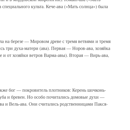
а специального культа. Кече-ава («Мать солнца») была
а на березе — Мировом древе с тремя ветвями и тремя
ь три духа-матери (ава). Первая — Норов-ава, хозяйка
е и от хозяйки ветров Варма-авы). Вторая — Вирь-ава,
кже бог — покровитель плотников: Керень шочконь-
луба и бревен. Но особо почитались домовые духи —
ва и Вель-ава. Они считались родственницами Пакся-