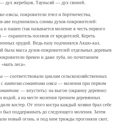
— дух жеребцов, Тауньсяй — дух свиней.
е-озксы, покровители пчел и бортничества,
в-аве подчинялись сонмы духов-покровителей:
 и пашен (так называется моление в честь первого
) — охранитель посевов от вредителей, Кереть
твенных орудий. Ведь-пазу подчинялся Акшо-кал,
яй была масса духов-покровителей отдельных деревьев
 покровители бревен и даже луба, но почитанием
 «мать леса».
ы — соответствовали циклам сельскохозяйственных
 с
ливтема-совавтома озкса
— моления при первом
совавтомс
— впустить): на выгон (окраину деревни)
ли водой, а на месте моления трением деревянных
дили костер. От этого костра каждый хозяин брал себе
н был поддерживать до следующего моления. Затем
али новый огонь, и под ним трижды прогоняли скот,