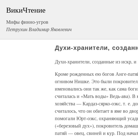
ВикиЧтение
Мифы финно-угров
Петрухин Владимир Яковлевич
Духи-хранители, создан
Духи-хранители, созданные из искр, и
Кроме рожденных ею богов Анге-патя
огнивом Нишке. Это были покровител
именовались они так же, как сама бо
считалась и «Мать воды» Ведь-ава). 
хозяйства — Кардаз-сярко-озкс, т. е. 
считалось, что он обитает в яме во д
помогали Юрт-озкс, охраняющий усадь
(«березовый дух»), покровитель дома
патяй — овец, свиней и кур. Под нач