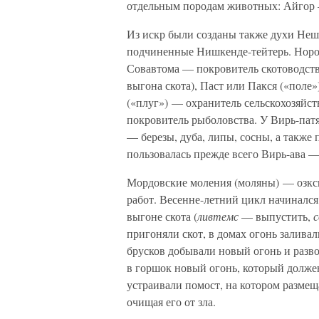
отдельным породам животных: Айгор 
Из искр были созданы также духи Нешк
подчиненные Нишкенде-тейтерь. Норо
Совавтома — покровитель скотоводства
выгона скота), Паст или Пакся («поле»
(«плуг») — охранитель сельскохозяйс
покровитель рыболовства. У Вирь-пат
— березы, дуба, липы, сосны, а также
пользовалась прежде всего Вирь-ава —
Мордовские моления (моляны) — озкс
работ. Весенне-летний цикл начинался
выгоне скота (
ливтемс
— выпустить,
пригоняли скот, в домах огонь залива
брусков добывали новый огонь и разво
в горшок новый огонь, который долже
устраивали помост, на котором размещ
очищая его от зла.