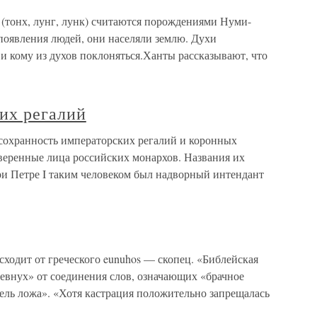
(тонх, лунг, лунк) считаются порождениями Нуми-
 появления людей, они населяли землю. Духи
 и кому из духов поклоняться.Ханты рассказывают, что
их регалий
сохранность императорских регалий и коронных
веренные лица российских монархов. Названия их
и Петре I таким человеком был надворный интендант
ходит от греческого eunuhos — скопец. «Библейская
евнух» от соединения слов, означающих «брачное
тель ложа». «Хотя кастрация положительно запрещалась