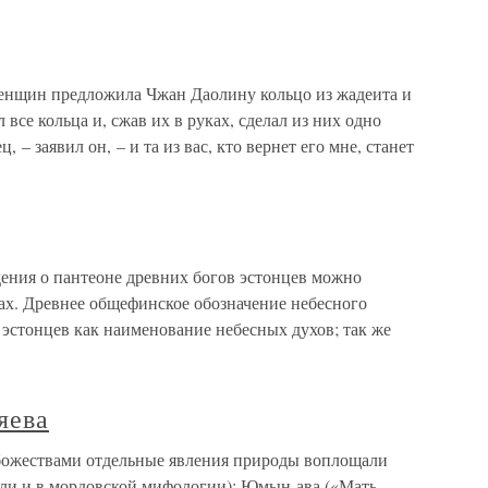
енщин предложила Чжан Даолину кольцо из жадеита и
 все кольца и, сжав их в руках, сделал из них одно
 – заявил он, – и та из вас, кто вернет его мне, станет
ения о пантеоне древних богов эстонцев можно
ах. Древнее общефинское обозначение небесного
эстонцев как наименование небесных духов; так же
яева
 божествами отдельные явления природы воплощали
ли и в мордовской мифологии): Юмын-ава («Мать