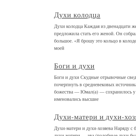
Духи колодца
Духи колодца Каждая из двенадцати ж
предложила стать его женой. Он собрал
большое. «Я брошу это кольцо в колодец,
моей
Боги и духи
Боги и духи Скудные отрывочные свед
почерпнуть в средневековых источник
божества — Юмал(а) — сохранилось у 
именовались высшие
Духи-матери и духи-хоз
Духи-матери и духи-хозяева Наряду с
духи-матери — ава (подобные духи бы