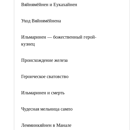
Вяйнямёйнен и Еукахайнен
Уход Вяйнямёйнена
Ильмаринен — божественный герой-
кузнец
Происхождение железа
Героическое сватовство
Ильмаринен и смерть
Чудесная мельница сампо
Лемминкяйнен в Манале