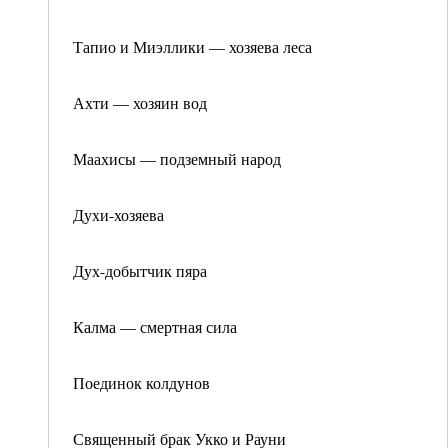
Тапио и Миэллики — хозяева леса
Ахти — хозяин вод
Маахисы — подземный народ
Духи-хозяева
Дух-добытчик пяра
Калма — смертная сила
Поединок колдунов
Священный брак Укко и Рауни