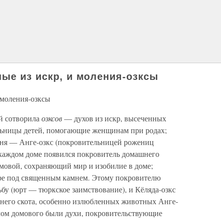
ные из искр, и моления-озксы
 моления-озксы
й сотворила
озксов
— духов из искр, высеченных
ьницы детей, помогающие женщинам при родах;
гиня — Анге-озкс (покровительницей рожениц
В каждом доме появился покровитель домашнего
домовой, сохраняющий мир и изобилие в доме;
воре под священным камнем. Этому покровителю
бу (юрт — тюркское заимствование), и Кёляда-озкс
шнего скота, особенно излюбленных животных Анге-
алом домового были духи, покровительствующие