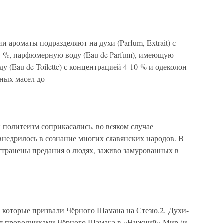
ароматы подразделяют на духи (Parfum, Extrait) с
0 %, парфюмерную воду (Eau de Parfum), имеющую
 (Eau de Toilette) с концентрацией 4-10 % и одеколон
тных масел до
литеизм соприкасались, во всяком случае
недрилось в сознание многих славянских народов. В
транены предания о людях, заживо замурованных в
 которые призвали Чёрного Шамана на Стезю.2. Духи-
я проводниками Чёрного Шамана в «Нижний» Мир (и