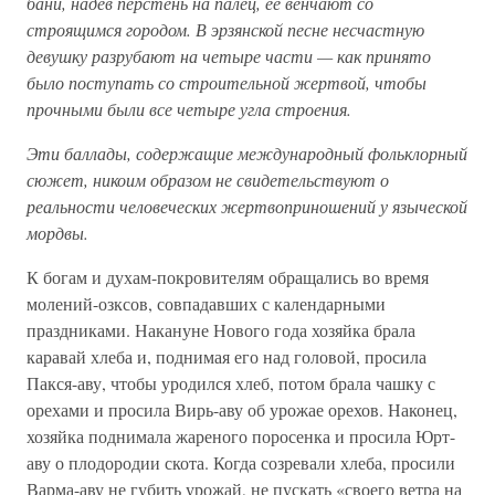
бани, надев перстень на палец, ее венчают со
строящимся городом. В эрзянской песне несчастную
девушку разрубают на четыре части — как принято
было поступать со строительной жертвой, чтобы
прочными были все четыре угла строения.
Эти баллады, содержащие международный фольклорный
сюжет, никоим образом не свидетельствуют о
реальности человеческих жертвоприношений у языческой
мордвы.
К богам и духам-покровителям обращались во время
молений-озксов, совпадавших с календарными
праздниками. Накануне Нового года хозяйка брала
каравай хлеба и, поднимая его над головой, просила
Пакся-аву, чтобы уродился хлеб, потом брала чашку с
орехами и просила Вирь-аву об урожае орехов. Наконец,
хозяйка поднимала жареного поросенка и просила Юрт-
аву о плодородии скота. Когда созревали хлеба, просили
Варма-аву не губить урожай, не пускать «своего ветра на