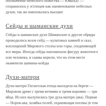
обозначение небесного божества — Юмал(а) —
сохранилось у эстонцев как наименование небесных
духов; так же именовались высшие
Сейды и шаманские духи
Сейды и шаманские духи Шаманские и другие обряды
проводились возле сейд — культовых камней и скал,
воплощений Мирового столпа или горы, соединяющей
все миры. Иногда сейды напоминали фигуру животного
или человека, и саамы верили, что на этом месте
окаменели шаманы-нойды
Духи-матери
Духи-матери Гигантская птица высидела на березе —
Мировом древе с тремя ветвями и тремя корнями — три
яйца. Из них вылупились три духа-матери (ава). Первая
— Норов-ава, хозяйка полей, охраняющая посевы (в том