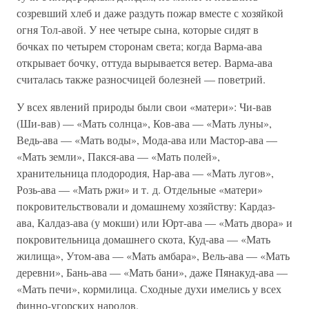
созревший хлеб и даже раздуть пожар вместе с хозяйкой
огня Тол-авой. У нее четыре сына, которые сидят в
бочках по четырем сторонам света; когда Варма-ава
открывает бочку, оттуда вырывается ветер. Варма-ава
считалась также разносчицей болезней — поветрий.
У всех явлений природы были свои «матери»: Чи-вав
(Ши-вав) — «Мать солнца», Ков-ава — «Мать луны»,
Ведь-ава — «Мать воды», Мода-ава или Мастор-ава —
«Мать земли», Пакся-ава — «Мать полей»,
хранительница плодородия, Нар-ава — «Мать лугов»,
Розь-ава — «Мать ржи» и т. д. Отдельные «матери»
покровительствовали и домашнему хозяйству: Кардаз-
ава, Калдаз-ава (у мокши) или Юрт-ава — «Мать двора» и
покровительница домашнего скота, Куд-ава — «Мать
жилища», Утом-ава — «Мать амбара», Вель-ава — «Мать
деревни», Бань-ава — «Мать бани», даже Пянакуд-ава —
«Мать печи», кормилица. Сходные духи имелись у всех
финно-угорских народов.