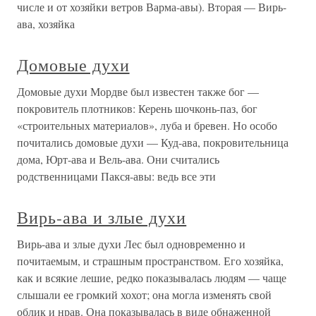
числе и от хозяйки ветров Варма-авы). Вторая — Вирь-
ава, хозяйка
Домовые духи
Домовые духи Мордве был известен также бог —
покровитель плотников: Керень шочконь-паз, бог
«строительных материалов», луба и бревен. Но особо
почитались домовые духи — Куд-ава, покровительница
дома, Юрт-ава и Вель-ава. Они считались
родственницами Пакся-авы: ведь все эти
Вирь-ава и злые духи
Вирь-ава и злые духи Лес был одновременно и
почитаемым, и страшным пространством. Его хозяйка,
как и всякие лешие, редко показывалась людям — чаще
слышали ее громкий хохот; она могла изменять свой
облик и нрав. Она показывалась в виде обнаженной