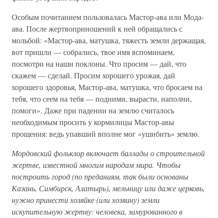
Особым почитанием пользовалась Мастор-ава или Мода-
ава. После жертвоприношений к ней обращались с
мольбой: «Мастор-ава, матушка, тяжесть земли держащая,
вот пришли — собрались, твое имя вспоминаем,
посмотри на наши поклоны. Что просим — дай, что
скажем — сделай. Просим хорошего урожая, дай
хорошего здоровья, Мастор-ава, матушка, что бросаем на
тебя, что сеем на тебя — подними, вырасти, наполни,
помоги». Даже при падении на землю считалось
необходимым просить у кормилицы Мастор-авы
прощения: ведь упавший вполне мог «ушибить» землю.
Мордовский фольклор включает баллады о строительной
жертве, известной многим народам мира. Чтобы
построить город (по преданиям, так были основаны
Казань, Симбирск, Алатырь), мельницу или даже церковь,
нужно принести хозяйке (или хозяину) земли
искупительную жертву: человека, замурованного в