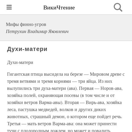
ВикиЧтение
Мифы финно-угров
Петрухин Владимир Яковлевич
Духи-матери
Духи-матери
Гигантская птица высидела на березе — Мировом древе с
тремя ветвями и тремя корнями — три яйца. Из них
вылупились три духа-матери (ава). Первая — Норов-ава,
хозяйка полей, охраняющая посевы (в том числе и от
хозяйки ветров Варма-авы). Вторая — Вирь-ава, хозяйка
леса, пастушка медведей, волков и других диких
животных, страшный демон, о котором еще пойдет речь.
Третья — мать ветров Варма-ава: она может принести
тучи с плодородным дождем, но может и повалить