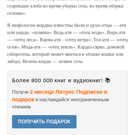
созревшие хлеба во время уборки сена, во время уборки
соломы».
В мифологии мордвы известны были и духи-отцы — атя
или кирди, «хозяева»: Ведь-атя — «отец воды», Вирь-атя
— «отец леса», Варма-атя - «отец ветра», Тол-атя — «отец
огня», Мода-атя — «отец земли», Кардаз-сярко, домовой
(оборотень, который может явиться в облике кошки или
зайца), Велень кирди — хозяин села.
Более 800 000 книг и аудиокниг! 📚
2 месяца Литрес Подписки в
Получи
подарок
и наслаждайся неограниченным
чтением
ПОЛУЧИТЬ ПОДАРОК