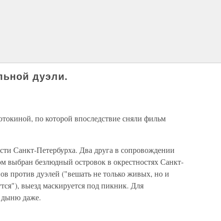
льной дуэли.
отокиной, по которой впоследствие сняли фильм
ости Санкт-Петербурха. Два друга в сопровождении
ом выбран безлюдный островок в окрестностях Санкт-
ов против дуэлей ("вешать не только живых, но и
тся"), выезд маскируется под пикник. Для
, дыню даже.