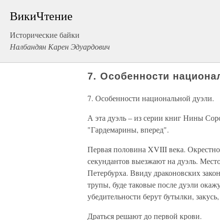
ВикиЧтение
Исторические байки
Налбандян Карен Эдуардович
7. Особенности национа
7. Особенности национальной дуэли.
А эта дуэль – из серии книг Нины Сор
"Гардемарины, вперед".
Первая половина XVIII века. Окрестн
секундантов выезжают на дуэль. Мест
Петербурха. Ввиду драконовских закон
трупы, буде таковые после дуэли окажу
убедительности берут бутылки, закусь
Драться решают до первой крови.