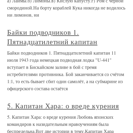
а) Лаймы.б) Лимоны.в) Кислую капусту.г) Ром с черной
смородиной.На борту кораблей Кука никогда не водилось
ни лимонов, ни
Байки подводников 1.
Пятнадцатилетний капитан
Байки подводников 1. Пятнадцатилетний капитан 11
июля 1943 года немецкая подводная лодка "U-441"
вступает в Бискайском заливе в бой с тремя
истребителями противника. Бой заканчивается со счётом
1:1, то есть бывает сбит один самолёт, а на субмарине из
офицерского состава остаётся
5. Капитан Хара: о вреде курения
5. Капитан Хара: о вреде курения Любовь японских
командиров к назидательным нравоучениям была
беспредельна.Вот две истории в тему.Капитан Хара