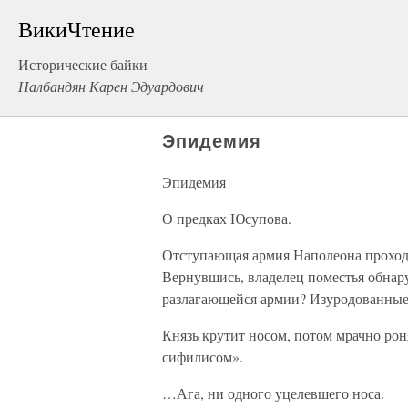
ВикиЧтение
Исторические байки
Налбандян Карен Эдуардович
Эпидемия
Эпидемия
О предках Юсупова.
Отступающая армия Наполеона проходи
Вернувшись, владелец поместья обна
разлагающейся армии? Изуродованные 
Князь крутит носом, потом мрачно ро
сифилисом».
…Ага, ни одного уцелевшего носа.