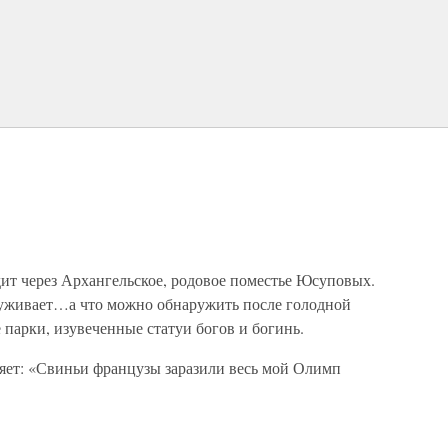
т через Архангельское, родовое поместье Юсуповых.
руживает…а что можно обнаружить после голодной
парки, изувеченные статуи богов и богинь.
няет: «Свиньи французы заразили весь мой Олимп