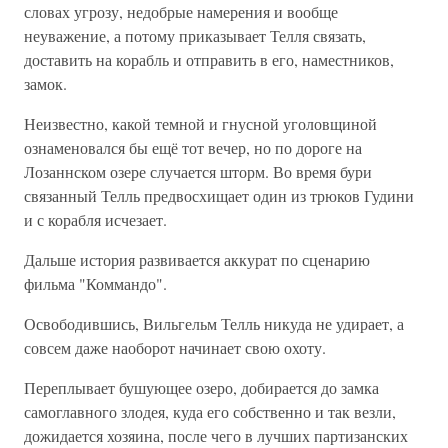
словах угрозу, недобрые намерения и вообще
неуважение, а потому приказывает Телля связать,
доставить на корабль и отправить в его, наместников,
замок.
Неизвестно, какой темной и гнусной уголовщиной
ознаменовался бы ещё тот вечер, но по дороге на
Лозаннском озере случается шторм. Во время бури
связанный Телль предвосхищает один из трюков Гудини
и с корабля исчезает.
Дальше история развивается аккурат по сценарию
фильма "Коммандо".
Освободившись, Вильгельм Телль никуда не удирает, а
совсем даже наоборот начинает свою охоту.
Переплывает бушующее озеро, добирается до замка
самоглавного злодея, куда его собственно и так везли,
дожидается хозяина, после чего в лучших партизанских