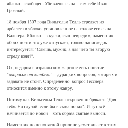
яблоко – свободен. Убиваешь сына – сам себе Иван
Грозный.
18 ноября 1307 года Вильгельм Телль стреляет из
арбалета в яблоко, установленное на голове его сына
Вальтера. Яблоко – в куски, сын невредим, наместник
обоих почти что уже отпускает, только напоследок
интересуется: "Слышь, мужик, а для чего ты вторую
стрелу взял?".
Ох, недаром в израильском жаргоне есть понятие
"
вопросов от китбека
" – дурацких вопросов, которых и
задавать не стоит. Определённо, вопрос Гесслера
относится именно к этому жанру.
Потому как Вильгельм Телль откровенно брякает: "Для
тебя. На случай, если бы в сына попал". И тут всё
начинается по-новой – хоть образа святые выноси.
Наместник по непонятной причине усматривает в этих