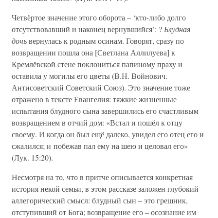
Четвёртое значение этого оборота – ‘кто-либо долго
отсутствовавший и наконец вернувшийся’: ?
Блудная
дочь
вернулась к родным осинам. Говорят, сразу по
возвращении пошла она [Светлана Аллилуева] к
Кремлёвской стене поклониться папиному праху и
оставила у могилы его цветы (В.Н. Войнович.
Антисоветский Советский Союз). Это значение тоже
отражено в тексте Евангелия: тяжкие жизненные
испытания блудного сына завершились его счастливым
возвращением в отчий дом: «Встал и пошёл к отцу
своему. И когда он был ещё далеко, увидел его отец его и
сжалился; и побежав пал ему на шею и целовал его»
(Лук. 15:20).
Несмотря на то, что в притче описывается конкретная
история некой семьи, в этом рассказе заложен глубокий
аллегорический смысл: блудный сын – это грешник,
отступивший от Бога; возвращение его – осознание им