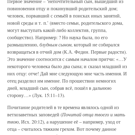
Первое значение – ‘непочтительный сын, вышедший из
повиновения отцу и покинувший родительский дом;
человек, порвавший с семьёй в поисках иных занятий,
новой среды и т. п.’ (вместо семьи, родительского дома,
могут выступать какой-либо коллектив, группа,
сообщество). Например: ? Но наука была, по его
размышлению,
блудным сыном
, который не собирался
возвращаться в отчий дом (К.А. Федин. Первые радости).
Это значение соотносится с самым началом притчи: «…У
некоторого человека было два сына; и сказал младший из
них отцу: отче! Дай мне следующую мне часть имения. И
отец разделил им имение. По прошествии немногих
дней, младший сын, собрав всё, пошёл в дальнюю
сторону…» (Лук. 15:11–13).
Почитание родителей в те времена являлось одной из
ветхозаветных заповедей (
Почитай отца твоего и мать
твою
, Исх. 20:12), а нарушение её – например, уход от
отца – считалось тяжким грехом. Вот почему данное