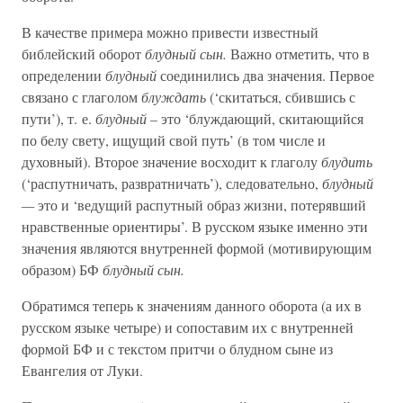
В качестве примера можно привести известный
библейский оборот
блудный сын.
Важно отметить, что в
определении
блудный
соединились два значения. Первое
связано с глаголом
блуждать
(‘скитаться, сбившись с
пути’), т. е.
блудный –
это ‘блуждающий, скитающийся
по белу свету, ищущий свой путь’ (в том числе и
духовный). Второе значение восходит к глаголу
блудить
(‘распутничать, развратничать’), следовательно,
блудный
—
это и ‘ведущий распутный образ жизни, потерявший
нравственные ориентиры’. В русском языке именно эти
значения являются внутренней формой (мотивирующим
образом) БФ
блудный сын.
Обратимся теперь к значениям данного оборота (а их в
русском языке четыре) и сопоставим их с внутренней
формой БФ и с текстом притчи о блудном сыне из
Евангелия от Луки.