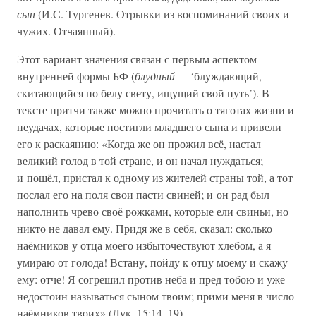
сын
(И.С. Тургенев. Отрывки из воспоминаний своих и
чужих. Отчаянный).
Этот вариант значения связан с первым аспектом
внутренней формы БФ (
блудный —
‘блуждающий,
скитающийся по белу свету, ищущий свой путь’). В
тексте притчи также можно прочитать о тяготах жизни и
неудачах, которые постигли младшего сына и привели
его к раскаянию: «Когда же он прожил всё, настал
великий голод в той стране, и он начал нуждаться;
и пошёл, пристал к одному из жителей страны той, а тот
послал его на поля свои пасти свиней; и он рад был
наполнить чрево своё рожками, которые ели свиньи, но
никто не давал ему. Придя же в себя, сказал: сколько
наёмников у отца моего избыточествуют хлебом, а я
умираю от голода! Встану, пойду к отцу моему и скажу
ему: отче! Я согрешил против неба и пред тобою и уже
недостоин называться сыном твоим; прими меня в число
наёмников твоих» (Лук. 15:14–19).