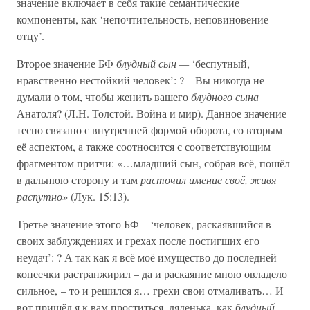
значение включает в себя такие семантические
компоненты, как ‘непочтительность, неповиновение
отцу’.
Второе значение БФ
блудный сын —
‘беспутный,
нравственно нестойкий человек’: ? – Вы никогда не
думали о том, чтобы женить вашего
блудного сына
Анатоля? (Л.Н. Толстой. Война и мир). Данное значение
тесно связано с внутренней формой оборота, со вторым
её аспектом, а также соотносится с соответствующим
фрагментом притчи: «…младший сын, собрав всё, пошёл
в дальнюю сторону и там
расточил имение своё, живя
распутно»
(Лук. 15:13).
Третье значение этого БФ – ‘человек, раскаявшийся в
своих заблуждениях и грехах после постигших его
неудач’: ? А так как я всё моё имущество до последней
копеечки растранжирил – да и раскаяние мною овладело
сильное, – то и решился я… грехи свои отмаливать… И
вот пришёл я к вам проститься, дяденька, как
блудный