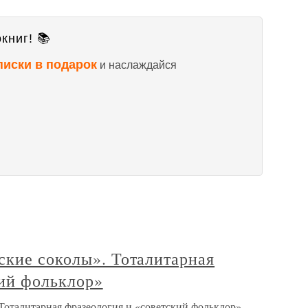
книг! 📚
писки в подарок
и наслаждайся
ские соколы». Тоталитарная
кий фольклор»
Тоталитарная фразеология и «советский фольклор»