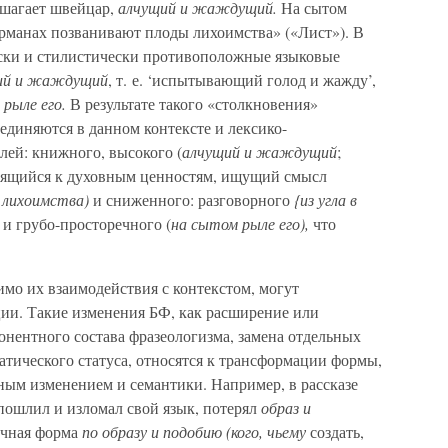
 шагает швейцар,
алчущий и жаждущий.
На сытом
арманах позванивают плоды лихоимства» («Лист»). В
ески и стилистически противоположные языковые
ий и жаждущий
, т. е. ‘испытывающий голод и жажду’,
рыле его.
В результате такого «столкновения»
единяются в данном контексте и лексико-
лей: книжного, высокого (
алчущий и жаждущий
;
ремящийся к духовным ценностям, ищущий смысл
 лихоимства)
и сниженного: разговорного
{из угла в
и грубо-просторечного (
на сытом рыле его),
что
мо их взаимодействия с контекстом, могут
ии. Такие изменения БФ, как расширение или
онентного состава фразеологизма, замена отдельных
тического статуса, относятся к трансформации формы,
ным изменением и семантики. Например, в рассказе
опошлил и изломал свой язык, потерял
образ и
ечная форма
по образу и подобию (кого, чьему
создать,