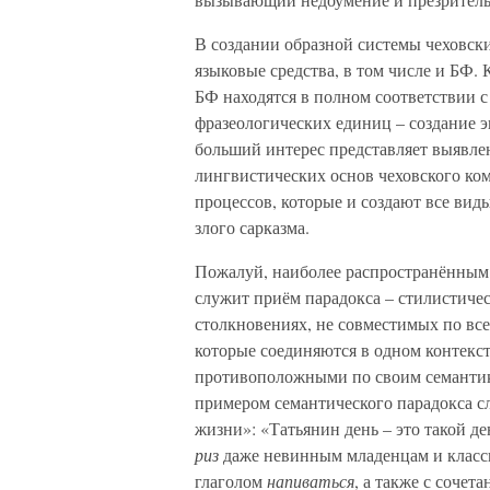
В создании образной системы чеховск
языковые средства, в том числе и БФ.
БФ находятся в полном соответствии 
фразеологических единиц – создание 
больший интерес представляет выявле
лингвистических основ чеховского ком
процессов, которые и создают все вид
злого сарказма.
Пожалуй, наиболее распространённым 
служит приём парадокса – стилистичес
столкновениях, не совместимых по вс
которые соединяются в одном контекс
противоположными по своим семантик
примером семантического парадокса с
жизни»: «Татьянин день – это такой д
риз
даже невинным младенцам и клас
глаголом
напиваться
, а также с сочет