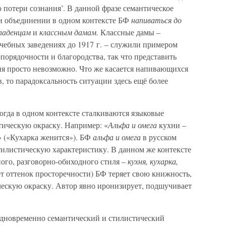
о потери сознания’. В данной фразе семантическое
ри объединении в одном контексте БФ
напиваться до
ладенцам
и
классным дамам.
Классные дамы –
чебных заведениях до 1917 г. – служили примером
орядочности и благородства, так что представить
ия просто невозможно. Что же касается напивающихся
 то парадоксальность ситуации здесь ещё более
огда в одном контексте сталкиваются языковые
ическую окраску. Например: «
Альфа и омега
кухни –
» («Кухарка женится»). БФ
альфа и омега
в русском
илистическую характеристику. В данном же контексте
ого, разговорно-обиходного стиля –
кухня, кухарка,
т оттенок просторечности) БФ теряет свою книжность,
ческую окраску. Автор явно иронизирует, подшучивает
 одновременно семантический и стилистический