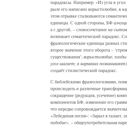
парадоксы. Например: «Из угла в угол
рыле его написано корыстолюбие, в к
этом отрывке сталкиваются семантич
единицы. С одной стороны, БФ
алчущ
а с другой, – словосочетание
на сытом 
возникает семантический парадокс. Со
фразеологические единицы разных сти
второе значение этого оборота – ‘ст
существования’;
корыстолюбие, плоды
угол шагает; в карманах позванивают)
создаёт стилистический парадокс.
С библейскими фразеологизмами, поми
происходить и различные трансформац
сокращение (редукция, усечение) комп
компонентов БФ, изменение его грамма
что нередко сопровождается значитель
«Лебединая песня»: «Зарыл я талант, 
подобие
», – общеупотребительная нар