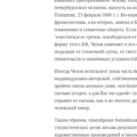
петербургского человека
, махнуть на в
Плещееву, 23 февраля 1888 г.). Во-пер
фразеологизма, а во-вторых, замена в
изменению и семантики оборота. Есл
‘очиститься от грехов, освободиться от
форму этого БФ, Чехов изменяет и его
подальше от столичной суеты, от свет
обязательств и никчёмных условностей
Иногда Чехов использует лишь часть б
индивидуально-авторской, собственно
пройти сквозь игольное ушко, чем бога
сколько угодно, а для Вас ни одной» (
отрывке из письма, как и во многих д
чеховский юмор.
Таким образом, своеобразие библейски
стилистических целях весьма результ
художественных произведений и писем