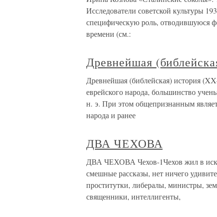
Исследователи советской культуры 193
специфическую роль, отводившуюся фо
времени (см.:
Древнейшая (библейская
Древнейшая (библейская) история (XX–
еврейского народа, большинство учены
н. э. При этом общепризнанным являет
народа и ранее
ДВА ЧЕХОВА
ДВА ЧЕХОВА Чехов-1Чехов жил в искл
смешные рассказы, нет ничего удивите
проститутки, либералы, министры, зем
священники, интеллигенты,