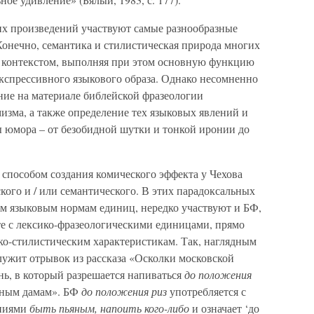
их произведений участвуют самые разнообразные
 Конечно, семантика и стилистическая природа многих
с контекстом, выполняя при этом основную функцию
экспрессивного языкового образа. Однако несомненно
ние на материале библейской фразеологии
изма, а также определение тех языковых явлений и
ы юмора – от безобидной шутки и тонкой иронии до
способом создания комического эффекта у Чехова
кого и / или семантического. В этих парадоксальных
ем языковым нормам единиц, нередко участвуют и БФ,
те с лексико-фразеологическими единицами, прямо
о-стилистическим характеристикам. Так, наглядным
лужит отрывок из рассказа «Осколки московской
ень, в который разрешается напиваться
до положения
сным дамам». БФ
до положения риз
употребляется с
аниями
быть пьяным, напоить кого-либо
и означает ‘до