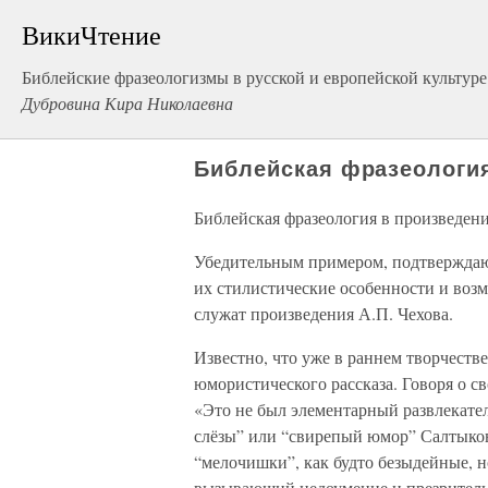
ВикиЧтение
Библейские фразеологизмы в русской и европейской культуре
Дубровина Кира Николаевна
Библейская фразеология
Библейская фразеология в произведени
Убедительным примером, подтверждаю
их стилистические особенности и воз
служат произведения А.П. Чехова.
Известно, что уже в раннем творчестве
юмористического рассказа. Говоря о св
«Это не был элементарный развлекател
слёзы” или “свирепый юмор” Салтыков
“мелочишки”, как будто безыдейные, н
вызывающий недоумение и презрительно