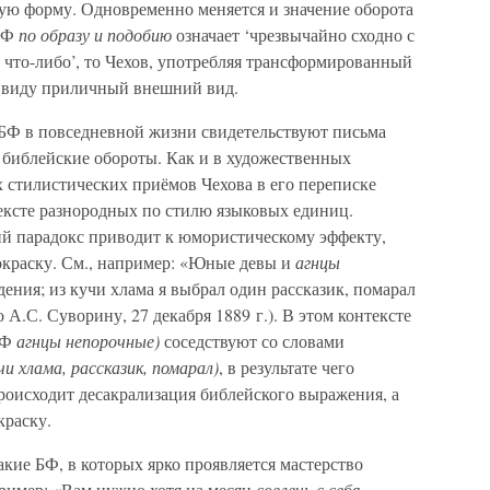
нную форму. Одновременно меняется и значение оборота
 БФ
по образу и подобию
означает ‘чрезвычайно сходно с
и что-либо’, то Чехов, употребляя трансформированный
в виду приличный внешний вид.
БФ в повседневной жизни свидетельствуют письма
я библейские обороты. Как и в художественных
 стилистических приёмов Чехова в его переписке
тексте разнородных по стилю языковых единиц.
й парадокс приводит к юмористическому эффекту,
краску. См., например: «Юные девы и
агнцы
дения; из кучи хлама я выбрал один рассказик, помарал
А.С. Суворину, 27 декабря 1889 г.). В этом контексте
БФ
агнцы непорочные)
соседствуют со словами
учи хлама, рассказик, помарал)
, в результате чего
роисходит десакрализация библейского выражения, а
краску.
кие БФ, в которых ярко проявляется мастерство
ример: «Вам нужно хотя на месяц
совлечь с себя