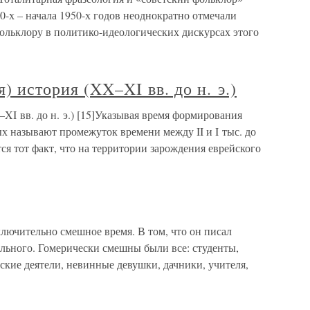
0-х – начала 1950-х годов неоднократно отмечали
льклору в политико-идеологических дискурсах этого
) история (XX–XI вв. до н. э.)
XI вв. до н. э.) [15]Указывая время формирования
х называют промежуток времени между II и I тыс. до
ся тот факт, что на территории зарождения еврейского
ючительно смешное время. В том, что он писал
льного. Гомерически смешны были все: студенты,
ские деятели, невинные девушки, дачники, учителя,