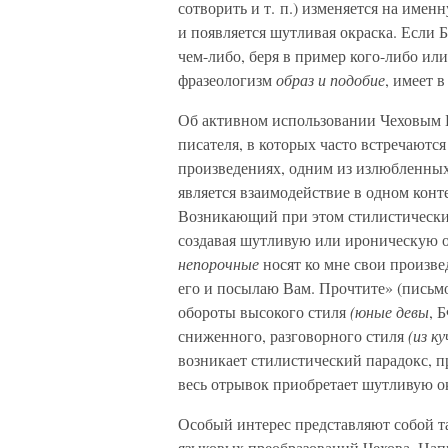
сотворить и т. п.) изменяется на име
и появляется шутливая окраска. Если
чем-либо, беря в пример кого-либо ил
фразеологизм
образ и подобие
, имеет 
Об активном использовании Чеховым 
писателя, в которых часто встречаютс
произведениях, одним из излюбленных
является взаимодействие в одном кон
Возникающий при этом стилистически
создавая шутливую или ироническую о
непорочные
носят ко мне свои произве
его и посылаю Вам. Прочтите» (письмо 
обороты высокого стиля
(юные девы
, 
сниженного, разговорного стиля
(из к
возникает стилистический парадокс, п
весь отрывок приобретает шутливую о
Особый интерес представляют собой та
языковых преобразований Чехова. Нап