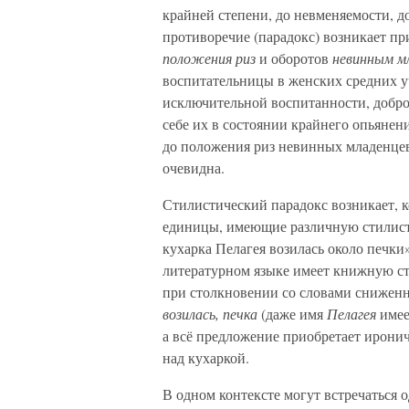
крайней степени, до невменяемости, д
противоречие (парадокс) возникает п
положения риз
и оборотов
невинным м
воспитательницы в женских средних у
исключительной воспитанности, доброп
себе их в состоянии крайнего опьянен
до положения риз невинных младенцев,
очевидна.
Стилистический парадокс возникает, к
единицы, имеющие различную стилист
кухарка Пелагея возилась около печки
литературном языке имеет книжную ст
при столкновении со словами сниженн
возилась, печка
(даже имя
Пелагея
имее
а всё предложение приобретает ирони
над кухаркой.
В одном контексте могут встречаться