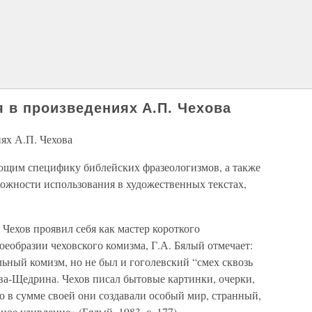
 в произведениях А.П. Чехова
ях А.П. Чехова
щим специфику библейских фразеологизмов, а также
можности использования в художественных текстах,
 Чехов проявил себя как мастер короткого
оеобразии чеховского комизма, Г.А. Бялый отмечает:
ьный комизм, но не был и гоголевский “смех сквозь
а-Щедрина. Чехов писал бытовые картинки, очерки,
о в сумме своей они создавали особый мир, странный,
е удивление» (Бялый, 1983, с. 177).