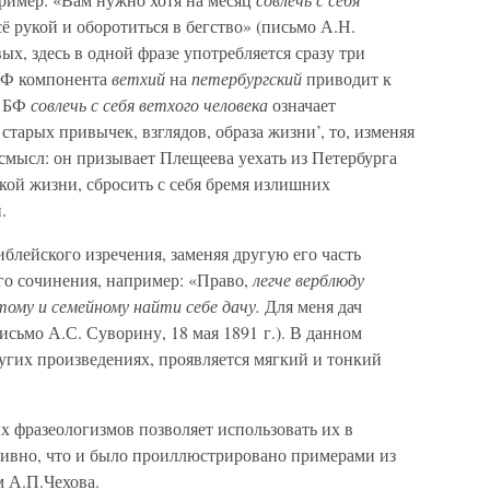
сё рукой и оборотиться в бегство» (письмо А.Н.
вых, здесь в одной фразе употребляется сразу три
 БФ компонента
ветхий
на
петербургский
приводит к
и БФ
совлечь с себя ветхого человека
означает
 старых привычек, взглядов, образа жизни’, то, изменяя
 смысл: он призывает Плещеева уехать из Петербурга
ской жизни, сбросить с себя бремя излишних
.
иблейского изречения, заменяя другую его часть
го сочинения, например: «Право,
легче верблюду
тому и семейному найти себе дачу.
Для меня дач
письмо А.С. Суворину, 18 мая 1891 г.). В данном
ругих произведениях, проявляется мягкий и тонкий
х фразеологизмов позволяет использовать их в
ативно, что и было проиллюстрировано примерами из
 А.П.Чехова.