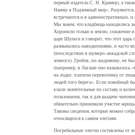
первый издатель С. Н. Крамер), а так
Намму в Подземный мир». Разумеется,
встречаются и в административных, и 
Мы знаем, что кладбища находились за 
Хоронили только в землю, сожжение и 
царе Шульги и говорит, что этот царь 
размывались наводнениями, и часто м
(впоследствии в шумеро–аккадской сло
земного). Гробов, по–видимому, не бы
(например, в Лагаше оно называлось «
на лодке, платили перевозчику от лиц
людей того берега». Если покойный бы
клали значительные по составу и коли
пользования, так и для раздачи чинов
обязательно принимали участие жриц
Таковы сведения, которые можно собра
относящихся к самим элегиям.
Погребальные элегии составлены от л