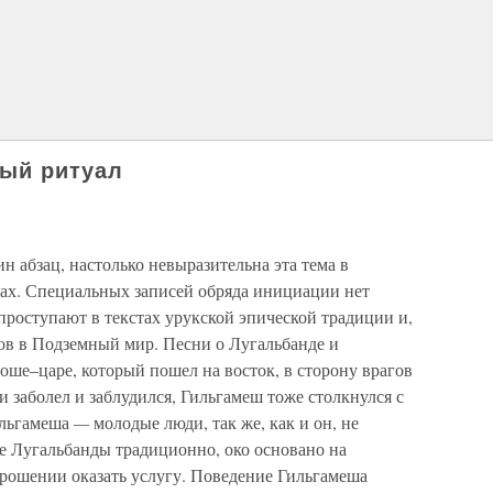
ный ритуал
 абзац, настолько невыразительна эта тема в
ах. Специальных записей обряда инициации нет
роступают в текстах урукской эпической традиции и,
гов в Подземный мир. Песни о Лугальбанде и
ше–царе, который пошел на восток, в сторону врагов
и заболел и заблудился, Гильгамеш тоже столкнулся с
ильгамеша
—
молодые люди, так же, как и он, не
е Лугальбанды традиционно, око основано на
рошении оказать услугу. Поведение Гильгамеша