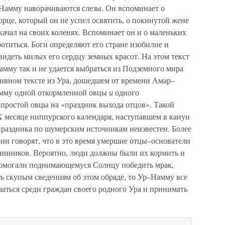
–Намму наворачиваются слезы. Он вспоминает о
орце, который он не успел освятить, о покинутой жене
 качал на своих коленях. Вспоминает он и о маленьких
ботиться. Боги определяют его стране изобилие и
видеть милых его сердцу земных красот. На этом текст
мму так и не удается выбраться из Подземного мира
тивном тексте из Ура, дошедшем от времени Амар–
амму одной откормленной овцы
и
одного
 простой овцы на «праздник выхода отцов». Такой
 месяце ниппурского календаря, наступавшем в канун
праздника по шумерским источникам неизвестен. Более
ии говорят, что в это время умершие отцы–основатели
инников. Вероятно, люди должны были их кормить и
помогали поднимающемуся Солнцу победить мрак,
ь скупым сведениям об этом обряде, то Ур–Намму все
заться среди граждан своего родного Ура и принимать