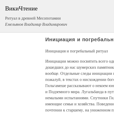
ВикиЧтение
Ритуал в древней Месопотамии
Емельянов Владимир Владимирович
Инициация и погребаль
Инициация и погребальный ритуал
Инициации можно посвятить всего один
дошедших до нас шумерских памятник
вообще. Отдельные следы инициации п
пожалуй, в текстах о нисхождении бо
Гильгамеше рассказывают о некоем юно
и Подземного мира. Лугальбанда в пут
немалыми испытаниями. Спутники Г
имеющие семьи и хозяйства. Поведени
почтении к старшему, на униженном п