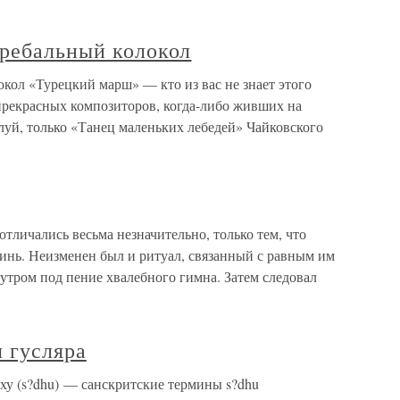
гребальный колокол
кол «Турецкий марш» — кто из вас не знает этого
прекрасных композиторов, когда-либо живших на
луй, только «Танец маленьких лебедей» Чайковского
тличались весьма незначительно, только тем, что
инь. Неизменен был и ритуал, связанный с равным им
утром под пение хвалебного гимна. Затем следовал
я гусляра
ху (s?dhu) — санскритские термины s?dhu