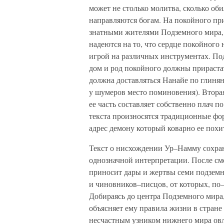
может не столько молитва, сколько об
направляются богам. На покойного пр
знатными жителями Подземного мира,
надеются на то, что сердце покойного
игрой на различных инструментах. Под
дом и род покойного должны прирастать
должна доставляться Нанайе по глинян
у шумеров место поминовения). Втора
ее часть составляет собственно плач 
текста произносятся традиционные фо
адрес демону который коварно ее похит
Текст о нисхождении Ур–Намму сохрани
однозначной интерпретации. После см
приносит дары и жертвы семи подземн
и чиновников–писцов, от которых, по–
Добираясь до центра Подземного мира
объясняет ему правила жизни в стране 
несчастным узником нижнего мира овла