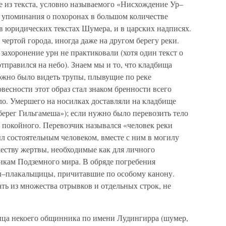
же из текста, условно называемого «Нисхождение Ур–
 упоминания о похоронах в большом количестве
в юридических текстах Шумера, и в царских надписях.
чертой города, иногда даже на другом берегу реки.
захоронение урн не практиковали (хотя один текст о
отправился на небо). Знаем мы и то, что кладбища
ожно было видеть трупы, плывущие по реке
весности этот образ стал знаком бренности всего
ло. Умершего на носилках доставляли на кладбище
берег Гильгамеша»); если нужно было перевозить тело
а покойного. Перевозчик назывался «человек реки
л состоятельным человеком, вместе с ним в могилу
честву жертвы, необходимые как для личного
никам Подземного мира. В обряде погребения
ы–плакальщицы, причитавшие по особому канону.
ть из множества отрывков и отдельных строк, не
ица некоего общинника по имени Лудингирра (шумер,