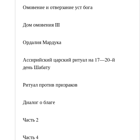
Омовение и отверзание уст бога
Дом омовения III
Ордалия Мардука
Ассирийский царский ритуал на 17—20–й
день Шабату
Ритуал против призраков
Диалог о благе
Часть 2
Часть 4