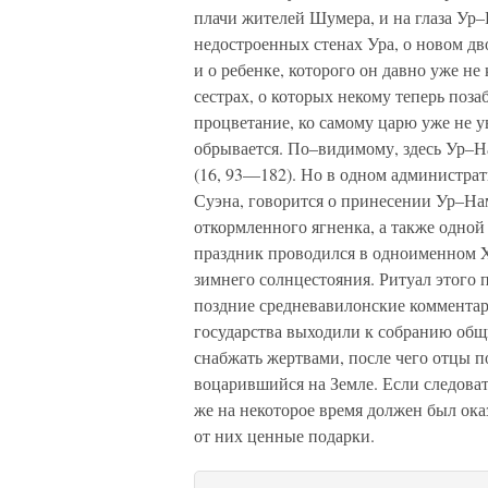
плачи жителей Шумера, и на глаза Ур
недостроенных стенах Ура, о новом дв
и о ребенке, которого он давно уже не
сестрах, о которых некому теперь поза
процветание, ко самому царю уже не у
обрывается. По–видимому, здесь Ур–На
(16, 93—182). Но в одном администра
Суэна, говорится о принесении Ур–Н
откормленного ягненка, а также одной
праздник проводился в одноименном X
зимнего солнцестояния. Ритуал этого 
поздние средневавилонские комментар
государства выходили к собранию общ
снабжать жертвами, после чего отцы 
воцарившийся на Земле. Если следоват
же на некоторое время должен был ока
от них ценные подарки.