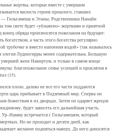
ильные жертвы, которые вместе с умершим
изывается милость героев прошлого, ставших
 — Гильгамеша и Этаны, Родственники Нанайи
 на том свете будет «ублажено» жертвами и приятной
 конец обряда произносятся пожелания на будущее:
 богатством, а часть этого богатства регулярно
ой трубочке в вместо напоения водой» (так называлось
я элегия Лудингирры менее содержательна. Большую
по умершей жене Навиртум, и только в самом конце
рмулы: благопожелание семье усопшей и проклятия в
ил (15).
лся плохо, далеко не все его части поддаются
ерти царь прибывает в Подземный мир. Сперва он
ым божествам в их дворцах. Затем он одаряет жрецов
видимому, будет зависеть его дальнейшая участь.
, Ур–Намму встречается с Гильгамешем, который
мертвых. Но не проходит и десяти дней, как
девает желание подняться наверх. До него доносятся