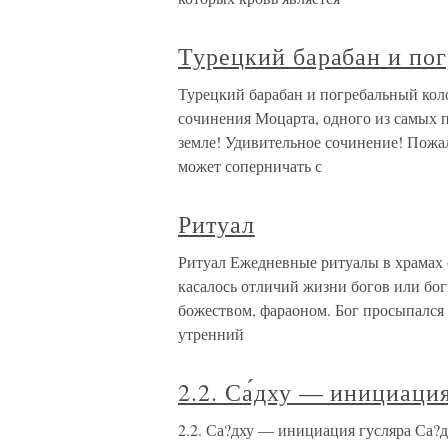
Турецкий барабан и по
Турецкий барабан и погребальный коло
сочинения Моцарта, одного из самых 
земле! Удивительное сочинение! Пожа
может соперничать с
Ритуал
Ритуал Ежедневные ритуалы в храмах о
касалось отличий жизни богов или бог
божеством, фараоном. Бог просыпался 
утренний
2.2. Са́дху — инициаци
2.2. Са?дху — инициация гусляра Са?д