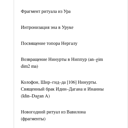
Фрагмент ритуала из Ура
Интронизация эна в Уруке
Посвящение топора Нергалу
Возвращение Нинурты в Ниппур (an–gim
dim2 ma)
Колофон, Шир–гид–да [106] Нинурты.
Священный брак Идин–Дагана и Инанны
(Idin–Dagan A)
Новогодний ритуал из Вавилона
(фрагменты)