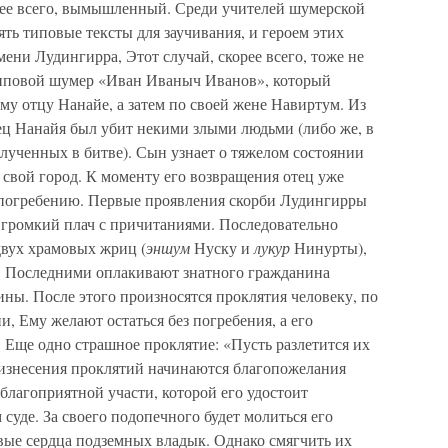
орее всего, вымышленный. Среди учителей шумерской
ть типовые тексты для заучивания, и героем этих
мени Лудингирра, Этот случай, скорее всего, тоже не
иповой шумер «Иван Иваныч Иванов», который
ему отцу Нанайе, а затем по своей жене Навиртум. Из
ец Нанайя был убит некими злыми людьми (либо же, в
олученных в битве). Сын узнает о тяжелом состоянии
в свой город. К моменту его возвращения отец уже
 погребению. Первые проявления скорби Лудингирры
, громкий плач с причитаниями. Последовательно
вух храмовых жриц (
эншум
Нуску и
лукур
Нинурты),
т. Последними оплакивают знатного гражданина
ы. После этого произносятся проклятия человеку, по
, Ему желают остаться без погребения, а его
 Еще одно страшное проклятие: «Пусть разлетится их
роизнесения проклятий начинаются благопожелания
благоприятной участи, которой его удостоит
суде. За своего подопечного будет молиться его
вые сердца подземных владык. Однако смягчить их