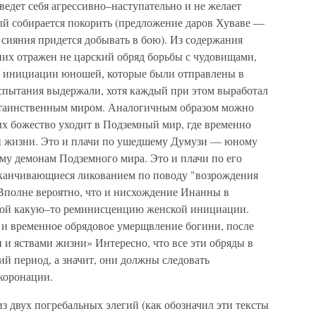
ведет себя агрессивно–наступательно и не желает
ый собирается покорить (предложение даров Хуваве —
и сияния придется добывать в бою). Из содержания
них отражен не царский обряд борьбы с чудовищами,
д инициации юношей, которые были отправлены в
спытания выдержали, хотя каждый при этом выработал
 таинственным миром. Аналогичным образом можно
ых божество уходит в Подземный мир, где временно
вой жизни. Это и плачи по ушедшему Думузи — юному
му демонам Подземного мира. Это и плачи по его
аканчивающиеся ликованием по поводу "возрождения
 Вполне вероятно, что и нисхождение Инанны в
бой какую–то реминисценцию женской инициации.
 и временное обрядовое умерщвление богини, после
и и яствами жизни» Интересно, что все эти обряды в
ий период, а значит, они должны следовать
коронации.
 двух погребальных элегий (как обозначил эти тексты