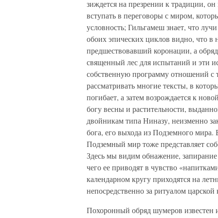
зиждется на презрении к традиции, он 
вступать в переговоры с миром, котор
условность; Гильгамеш знает, что луч
обоих эпических циклов видно, что в 
предшествовавший коронации, а обря
священный лес для испытаний и эти и
собственную программу отношений с
рассматривать многие тексты, в котор
погибает, а затем возрождается к но
богу весны и растительности, выданно
двойникам типа Ниназу, неизменно з
бога, его выхода из Подземного мира.
Подземный мир тоже представляет со
Здесь мы видим обнажение, запирание
чего ее приводят в чувство «напиткам
календарном кругу приходятся на летн
непосредственно за ритуалом царской 
Похоронный обряд шумеров известен из