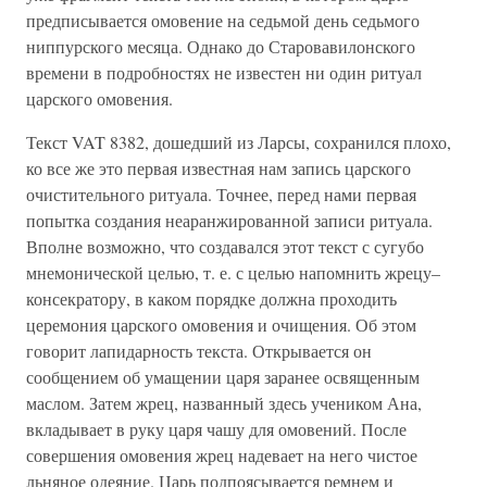
предписывается омовение на седьмой день седьмого
ниппурского месяца. Однако до Старовавилонского
времени в подробностях не известен ни один ритуал
царского омовения.
Текст VAT 8382, дошедший из Ларсы, сохранился плохо,
ко все же это первая известная нам запись царского
очистительного ритуала. Точнее, перед нами первая
попытка создания неаранжированной записи ритуала.
Вполне возможно, что создавался этот текст с сугубо
мнемонической целью, т. е. с целью напомнить жрецу–
консекратору, в каком порядке должна проходить
церемония царского омовения и очищения. Об этом
говорит лапидарность текста. Открывается он
сообщением об умащении царя заранее освященным
маслом. Затем жрец, названный здесь учеником Ана,
вкладывает в руку царя чашу для омовений. После
совершения омовения жрец надевает на него чистое
льняное одеяние. Царь подпоясывается ремнем и