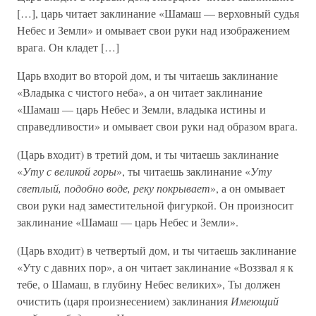
[…], царь читает заклинание «Шамаш — верховный судья
Небес и Земли» и омывает свои руки над изображением
врага. Он кладет […]
Царь входит во второй дом, и ты читаешь заклинание
«Владыка с чистого неба», а он читает заклинание
«Шамаш — царь Небес и Земли, владыка истины и
справедливости» и омывает свои руки над образом врага.
(Царь входит) в третий дом, и ты читаешь заклинание
«
Уту с великой горы
», ты читаешь заклинание «
Уту
светлый, подобно воде, реку покрывает
», а он омывает
свои руки над заместительной фигуркой. Он произносит
заклинание «Шамаш — царь Небес и Земли».
(Царь входит) в четвертый дом, и ты читаешь заклинание
«Уту с давних пор», а он читает заклинание «Воззвал я к
тебе, о Шамаш, в глубину Небес великих», Ты должен
очистить (царя произнесением) заклинания
Имеющий