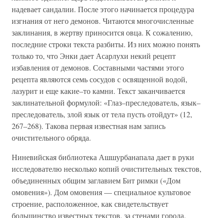
надевает сандалии. После этого начинается процедура
изгнания от него демонов. Читаются многочисленные
заклинания, в жертву приносится овца. К сожалению,
последние строки текста разбиты. Из них можно понять
только то, что Энки дает Асарлухи некий рецепт
избавления от демонов. Составными частями этого
рецепта являются семь сосудов с освященной водой,
лазурит и еще какие–то камни. Текст заканчивается
заклинательной формулой: «Глаз–преследователь, язык–
преследователь, злой язык от тела пусть отойдут» (12,
267–268). Такова первая известная нам запись
очистительного обряда.
Ниневийская библиотека Ашшурбанапала дает в руки
исследователю несколько копий очистительных текстов,
объединенных общим заглавием Бит римки («Дом
омовения»). Дом омовения — специальное культовое
строение, расположенное, как свидетельствует
большинство известных текстов, за стенами города.