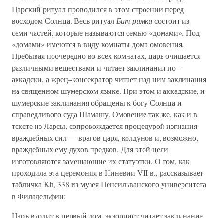
Царский ритуал проводился в этом строении перед
восходом Солнца. Весь ритуал
Бит римки
состоит из
семи частей, которые называются семью «домами». Под
«домами» имеются в виду комнаты дома омовения.
Пребывая поочередно во всех комнатах, царь очищается
различными веществами и читает заклинания по–
аккадски, а жрец–консекратор читает над ним заклинания
на священном шумерском языке. При этом и аккадские, и
шумерские заклинания обращены к богу Солнца и
справедливого суда Шамашу. Омовение так же, как и в
тексте из Ларсы, сопровождается процедурой изгнания
враждебных сил — врагов царя, колдунов и, возможно,
враждебных ему духов предков. Для этой цели
изготовляются замещающие их статуэтки. О том, как
проходила эта церемония в Ниневии VII в., рассказывает
табличка Kh, 338 из музея Пенсильванского университета
в Филадельфии:
Царъ входит в первый дом, экзорцист читает заклинание