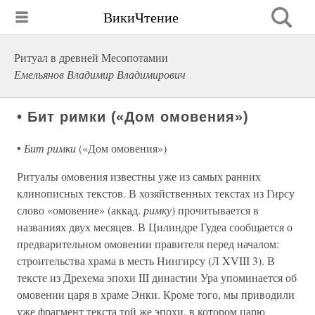
ВикиЧтение
Ритуал в древней Месопотамии
Емельянов Владимир Владимирович
• Бит римки («Дом омовения»)
•
Бит римки
(«Дом омовения»)
Ритуалы омовения известны уже из самых ранних
клинописных текстов. В хозяйственных текстах из Гирсу
слово «омовение» (аккад.
римку
) прочитывается в
названиях двух месяцев. В Цилиндре Гудеа сообщается о
предварительном омовении правителя перед началом:
строительства храма в месть Нингирсу (Л XVIII 3). В
тексте из Дрехема эпохи III династии Ура упоминается об
омовении царя в храме Энки. Кроме того, мы приводили
уже фрагмент текста той же эпохи, в котором царю