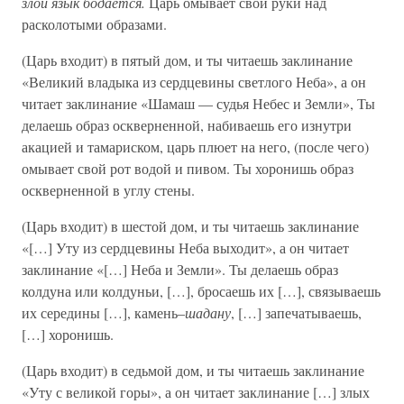
злой язык бодается.
Царь омывает свои руки над
расколотыми образами.
(Царь входит) в пятый дом, и ты читаешь заклинание
«Великий владыка из сердцевины светлого Неба», а он
читает заклинание «Шамаш — судья Небес и Земли», Ты
делаешь образ оскверненной, набиваешь его изнутри
акацией и тамариском, царь плюет на него, (после чего)
омывает свой рот водой и пивом. Ты хоронишь образ
оскверненной в углу стены.
(Царь входит) в шестой дом, и ты читаешь заклинание
«[…] Уту из сердцевины Неба выходит», а он читает
заклинание «[…] Неба и Земли». Ты делаешь образ
колдуна или колдуньи, […], бросаешь их […], связываешь
их середины […], камень–
шадану
, […] запечатываешь,
[…] хоронишь.
(Царь входит) в седьмой дом, и ты читаешь заклинание
«Уту с великой горы», а он читает заклинание […] злых