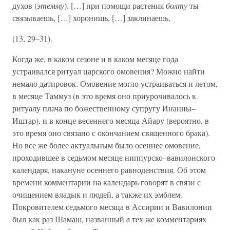
духов (
этемму
). […] при помощи растения
болту
ты
связываешь, […] хоронишь, […] заклинаешь,
(13, 29–31).
Когда же, в каком сезоне и в каком месяце года
устраивался ритуал царского омовения? Можно найти
немало датировок. Омовение могло устраиваться и летом,
в месяце Таммуз (в это время оно приурочивалось к
ритуалу плача по божественному супругу Инанны–
Иштар), и в конце весеннего месяца Айару (вероятно, в
это время оно связано с окончанием священного брака).
Но все же более актуальным было осеннее омовение,
проходившее в седьмом месяце ниппурско–вавилонского
календаря, накануне осеннего равноденствия. Об этом
времени комментарии на календарь говорят в связи с
очищением владык и людей, а также их эмблем.
Покровителем седьмого месяца в Ассирии и Вавилонии
был как раз Шамаш, названный
в
тех же комментариях