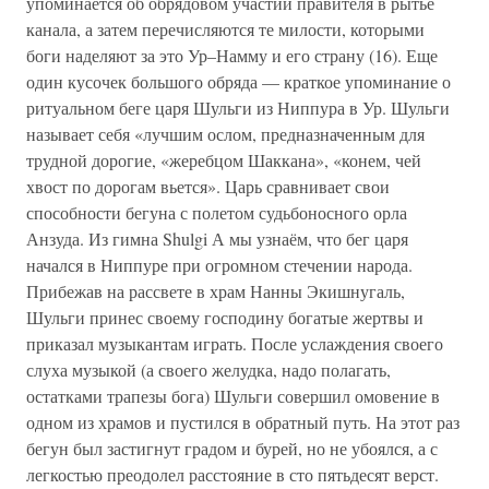
упоминается об обрядовом участии правителя в рытье
канала, а затем перечисляются те милости, которыми
боги наделяют за это Ур–Намму и его страну (16). Еще
один кусочек большого обряда — краткое упоминание о
ритуальном беге царя Шульги из Ниппура в Ур. Шульги
называет себя «лучшим ослом, предназначенным для
трудной дорогие, «жеребцом Шаккана», «конем, чей
хвост по дорогам вьется». Царь сравнивает свои
способности бегуна с полетом судьбоносного орла
Анзуда. Из гимна Shulgi А мы узнаём, что бег царя
начался в Ниппуре при огромном стечении народа.
Прибежав на рассвете в храм Нанны Экишнугаль,
Шульги принес своему господину богатые жертвы и
приказал музыкантам играть. После услаждения своего
слуха музыкой (а своего желудка, надо полагать,
остатками трапезы бога) Шульги совершил омовение в
одном из храмов и пустился в обратный путь. На этот раз
бегун был застигнут градом и бурей, но не убоялся, а с
легкостью преодолел расстояние в сто пятьдесят верст.