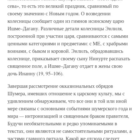
сева», то есть это великий праздник, сравнимый по
своему значению с Новым годом. О возведении
колесницы сообщает один из гимнов исинскому царю
Ишме–Дагану. Различные детали колесницы Энлиля,
построенной при участии царя, сравниваются с самыми
ценными категориями и предметами: с ME, с храбрыми
воинами, с быком и коровой. Энлилъ, обрадовавшись
колеснице, приказывает своему сыну Нинурте распахать
священное поле, а Ишме–Дагану отдает в жены свою
дочь Инанну (19, 95–106).
Завершая рассмотрение окказиональных обрядов
Шумера, имевших отношение к царскому культу, мы с
удивлением обнаруживаем, что все они в той или иной
мере связаны с основными событиями шумерского года и
мира
—
интронизацией и священным браком правителя,
Будучи необязательными и редко упоминаемыми в
текстах, они являются не самостоятельными ритуалами, а
частями главного ритуала. Какой же отсюда следует