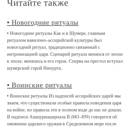
Читайте также
• Новогодние ритуалы
• Новогодние ритуалы Как и в Шумере, главным
ритуалом вавилоно–ассирийской культуры был
новогодний ритуал, традиционно связанный с
интронизацией царя. Сценарий ритуала менялся от эпохи
к эпохе, менялись и его герои. Сперва на престол вступал
шумерский герой Нинурта,
• Воинские ритуалы
• Воинские ритуалы Из надписей ассирийских царей мы
знаем, что существовали особые правила поведения царя
на войне, но правила эти в полном виде до нас не дошли.
В надписи Ашшурнацирпала II (883–859) говорится об
омовении царского оружия в Средиземном море после