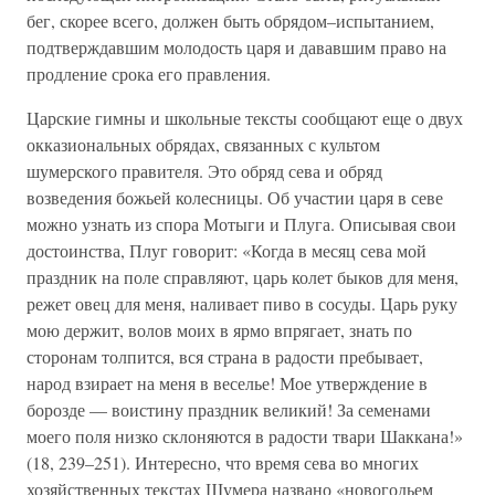
бег, скорее всего, должен быть обрядом–испытанием,
подтверждавшим молодость царя и дававшим право на
продление срока его правления.
Царские гимны и школьные тексты сообщают еще о двух
окказиональных обрядах, связанных с культом
шумерского правителя. Это обряд сева и обряд
возведения божьей колесницы. Об участии царя в севе
можно узнать из спора Мотыги и Плуга. Описывая свои
достоинства, Плуг говорит: «Когда в месяц сева мой
праздник на поле справляют, царь колет быков для меня,
режет овец для меня, наливает пиво в сосуды. Царь руку
мою держит, волов моих в ярмо впрягает, знать по
сторонам толпится, вся страна в радости пребывает,
народ взирает на меня в веселье! Мое утверждение в
борозде — воистину праздник великий! За семенами
моего поля низко склоняются в радости твари Шаккана!»
(18, 239–251). Интересно, что время сева во многих
хозяйственных текстах Шумера названо «новогодьем