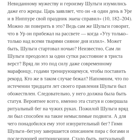
Невиданному мужеству и героизму Шулъги изумились
даже его жрецы. Царь заявляет, что он «в один день в Уре
и в Ниппуре свой праздник
эшеш
справил» (10, 182–204).
Можно ли поверить в это? Ведь сам же Шульги говорит,
что в Ур он прибежал на рассвете — когда «Уту только–
только над всеми тварями сияние дня излил». Может
быть, Шульги стартовал ночью? Неизвестно, Сам ли
Шульги преодолел за одни сутки расстояние в триста
верст? Вряд ли это под силу даже современному
марафонцу, годами тренирующемуся, чтобы поставить
рекорд. Кто же в таком случае бежал? Напомним, что по
истечении тридцати лет своего правления Шульги был
обожествлен. Следовательно, у него должна была быть
статуя. Вероятнее всего, именно эта статуя и совершала
ритуальный бег на чужих руках. Пожилой Шульги вряд
ли был способен на такие немыслимые подвиги. А для
чего понадобился ему этот изнурительный бег? Гимн
Шульги–бегуну завершается описанием пира с богами и
последующей интронизации. Стало быть, ритуальный