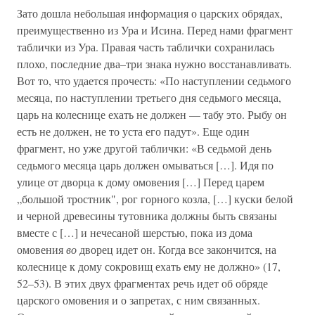
Зато дошла небольшая информация о царских обрядах,
преимущественно из Ура и Исина. Перед нами фрагмент
таблички из Ура. Правая часть таблички сохранилась
плохо, последние два–три знака нужно восстанавливать.
Вот то, что удается прочесть: «По наступлении седьмого
месяца, по наступлении третьего дня седьмого месяца,
царь на колеснице ехать не должен — табу это. Рыбу он
есть не должен, не то уста его падут». Еще один
фрагмент, но уже другой таблички: «В седьмой день
седьмого месяца царь должен омываться […]. Идя по
улице от дворца к дому омовения […] Перед царем
„большой тростник", рог горного козла, […] куски белой
и черной древесины тутовника должны быть связаны
вместе с […] и нечесаной шерстью, пока из дома
омовения
во
дворец идет он. Когда все закончится, на
колеснице к дому сокровищ ехать ему не должно» (17,
52–53). В этих двух фрагментах речь идет об обряде
царского омовения и о запретах, с ним связанных.