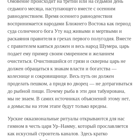
Омовение происходит на третий или на седьмой день
седьмого месяца, наступающего вместе с осенним
равноденствием. Время осеннего равноденствия
воспринимается народами Ближнего Востока как период
суда солнечного бога Уту над живыми и мертвыми и
раскаяния правителя в грехах первого полугодия. Вместе
с правителем каяться должен и весь народ Шумера, царь
подает ему пример своим смирением и желанием
очиститься. Очистившийся от грязи и скверны царь не
должен обращаться к знакам власти и богатства —
колеснице и сокровищнице. Весь путь он должен
проделать пешком, а придя во дворец — не дотрагиваться
до рыбной пищи. Почему рыба в эти дни табуирована,
мы не знаем. В самих источниках объяснений этому нет,
а домыслы на этом этапе будут только вредны.
Урские окказиональные ритуалы открываются для нас
гимном в честь царя Ур–Намму, который прославляется
как искусный строитель каналов. Здесь кратко