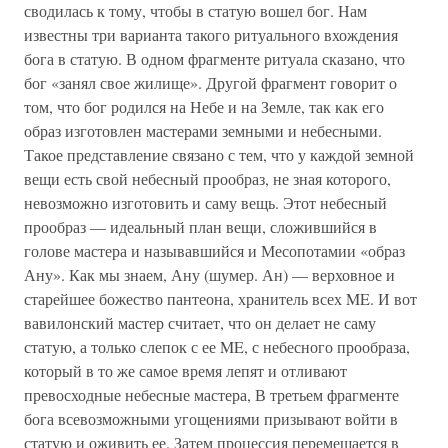
сводилась к тому, чтобы в статую вошел бог. Нам
известны три варианта такого ритуального вхождения
бога в статую. В одном фрагменте ритуала сказано, что
бог «занял свое жилище». Другой фрагмент говорит о
том, что бог родился на Небе и на Земле, так как его
образ изготовлен мастерами земными и небесными.
Такое представление связано с тем, что у каждой земной
вещи есть свой небесный прообраз, не зная которого,
невозможно изготовить и саму вещь. Этот небесный
прообраз — идеальный план вещи, сложившийся в
голове мастера и называвшийся и Месопотамии «образ
Ану». Как мы знаем, Ану (шумер. Ан) — верховное и
старейшее божество пантеона, хранитель всех ME. И вот
вавилонский мастер считает, что он делает не саму
статую, а только слепок с ее ME, с небесного прообраза,
который в то же самое время лепят и отливают
превосходные небесные мастера, В третьем фрагменте
бога всевозможными угощениями призывают войти в
статую и оживить ее. Затем процессия перемещается в