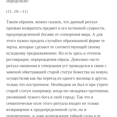
определили!
(11, 10—11)
Таким образом, можно сказать, что данный ритуал
призван возвратить предмет к его истинной сущности,
предопределенной богами от сотворения мира. А для
этого нужно придать случайно образованной форме те
черты, которые сделают ее соответствующей своему
исходному предназначению. Но есть здесь и оттенок
реставрации, перерождения образа. Довольно часто
ритуал омовения и отверзания уст проводился в связи с
заменой обветшавшей старой статуи божества на новую,
осуществляя как бы переезд из одного жилища в другое,
только что построенное. Необходим он был и при утрате
старой статуи (например, когда ею овладевал противник,
увозивший чужого бога в свой город). Так что в
семантическое поле этого ритуала входит не только
возвращение к предопределенной сути, но и
перемещение, и даже возрождение тайной силы в ее