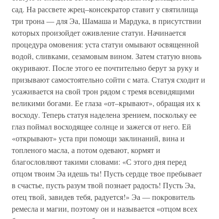
сад. На рассвете жрец–консекратор ставит у святилища
три трона — для Эа, Шамаша и Мардука, в присутствии
которых произойдет оживление статуи. Начинается
процедура омовения: уста статуи омывают освященной
водой, сливками, сезамовым вином. Затем статую вновь
окуривают. После этого ее почтительно берут за руку и
призывают самостоятельно сойти с мата. Статуя сходит и
усаживается на свой трон рядом с тремя всевидящими
великими богами. Ее глаза «от–крывают», обращая их к
восходу. Теперь статуя наделена зрением, поскольку ее
глаз поймал восходящее солнце и зажегся от него. Ей
«открывают» уста при помощи заклинаний, вина и
топленого масла, а потом одевают, кормят и
благословляют такими словами: «С этого дня перед
отцом твоим Эа идешь ты! Пусть сердце твое пребывает
в счастье, пусть разум твой познает радость! Пусть Эа,
отец твой, завидев тебя, радуется!» Эа — покровитель
ремесла и магии, поэтому он и называется «отцом всех