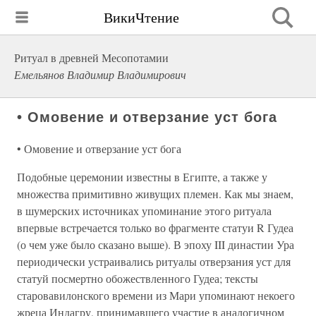
ВикиЧтение
Ритуал в древней Месопотамии
Емельянов Владимир Владимирович
• Омовение и отверзание уст бога
• Омовение и отверзание уст бога
Подобные церемонии известны в Египте, а также у
множества примитивно живущих племен. Как мы знаем,
в шумерских источниках упоминание этого ритуала
впервые встречается только во фрагменте статуи R Гудеа
(о чем уже было сказано выше). В эпоху III династии Ура
периодически устраивались ритуалы отверзания уст для
статуй посмертно обожествленного Гудеа; тексты
старовавилонского времени из Мари упоминают некоего
жреца Индагру, принимавшего участие в аналогичном