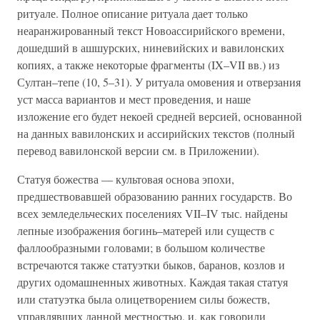
ритуале. Полное описание ритуала дает только
неаранжированный текст Новоассирийского времени,
дошедший в ашшурских, ниневийских и вавилонских
копиях, а также некоторые фрагменты (IX–VII вв.) из
Султан–тепе (10, 5–31). У ритуала омовения и отверзания
уст масса вариантов и мест проведения, и наше
изложение его будет некоей средней версией, основанной
на данных вавилонских и ассирийских текстов (полный
перевод вавилонской версии см. в Приложении).
Статуя божества — культовая основа эпохи,
предшествовавшей образованию ранних государств. Во
всех земледельческих поселениях VII–IV тыс. найдены
лепные изображения богинь–матерей или существ с
фаллообразными головами; в большом количестве
встречаются также статуэтки быков, баранов, козлов и
других одомашненных животных. Каждая такая статуя
или статуэтка была олицетворением силы божеств,
управлявших данной местностью, и, как говорили