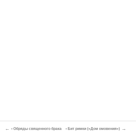
←
→
• Обряды священного брака
• Бит римки («Дом омовения»)