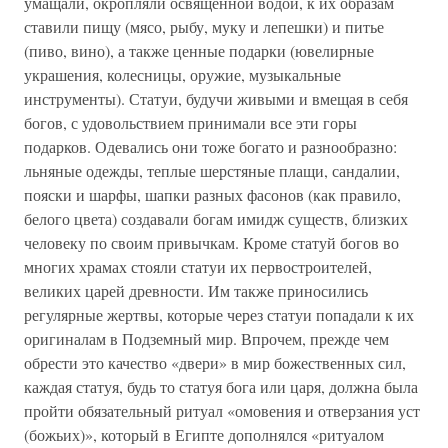
умащали, окропляли освященной водой, к их образам
ставили пищу (мясо, рыбу, муку и лепешки) и питье
(пиво, вино), а также ценные подарки (ювелирные
украшения, колесницы, оружие, музыкальные
инструменты). Статуи, будучи живыми и вмещая в себя
богов, с удовольствием принимали все эти горы
подарков. Одевались они тоже богато и разнообразно:
льняные одежды, теплые шерстяные плащи, сандалии,
пояски и шарфы, шапки разных фасонов (как правило,
белого цвета) создавали богам имидж существ, близких
человеку по своим привычкам. Кроме статуй богов во
многих храмах стояли статуи их первостроителей,
великих царей древности. Им также приносились
регулярные жертвы, которые через статуи попадали к их
оригиналам в Подземный мир. Впрочем, прежде чем
обрести это качество «двери» в мир божественных сил,
каждая статуя, будь то статуя бога или царя, должна была
пройти обязательный ритуал «омовения и отверзания уст
(божьих)», который в Египте дополнялся «ритуалом