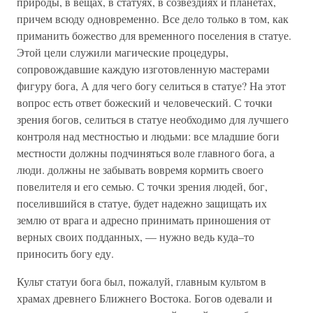
природы, в вещах, в статуях, в созвездиях и планетах,
причем всюду одновременно. Все дело только в том, как
приманить божество для временного поселения в статуе.
Этой цели служили магические процедуры,
сопровождавшие каждую изготовленную мастерами
фигуру бога, А для чего богу селиться в статуе? На этот
вопрос есть ответ божеский и человеческий. С точки
зрения богов, селиться в статуе необходимо для лучшего
контроля над местностью и людьми: все младшие боги
местности должны подчиняться воле главного бога, а
люди. должны не забывать вовремя кормить своего
повелителя и его семью. С точки зрения людей, бог,
поселившийся в статуе, будет надежно защищать их
землю от врага и адресно принимать приношения от
верных своих подданных, — нужно ведь куда–то
приносить богу еду.
Культ статуи бога был, пожалуй, главным культом в
храмах древнего Ближнего Востока. Богов одевали и