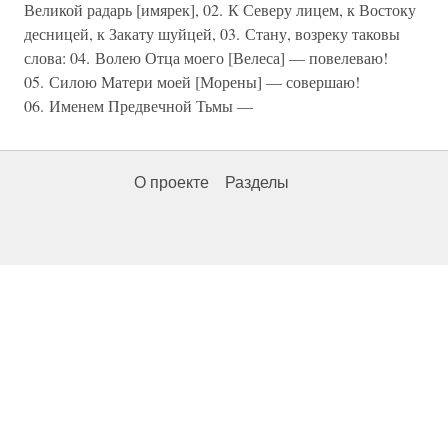
Великой радарь [имярек], 02. К Северу лицем, к Востоку
десницей, к Закату шуйцей, 03. Стану, возреку таковы
слова: 04. Волею Отца моего [Велеса] — повелеваю!
05. Силою Матери моей [Морены] — совершаю!
06. Именем Предвечной Тьмы —
О проекте
Разделы