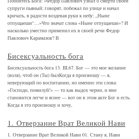
Побойтесь Бога! «Федор Павлович узнал о смерти своей
супруги пьяный; говорят, побежал по улице и начал
кричать, в радости воздевая руки к небу: „Ныне
отпущаеши“…»Что значат слова «Ныне отпущаеши»? И
насколько уместно применил их в своей речи Федор
Павлович Карамазов? В
Бисексуальность бога
Бисексуальность бога 13. III.67. Бог — это мое желание
(воля), чтоб он (Ты) былКогда я произношу — я,
неверующий по воспитанию, но именно эти слова:
«Господи, помилуй!» — то как выдох черни, и мне
становится легче и яснее — вот он в этом акте Бог и есть.
Когда я это произношу и хочу,
1. Отверзание Врат Великой Нави
1. Отверзание Врат Великой Нави 01. Стану я, Нави