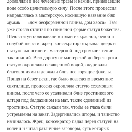
добавляли в нее лечебные травы и камни, придававшие
воде особо целительную силу. После этого процессия
направлялась в мастерскую, носившую название
бит
мумми
— «дом бесформенной глины, дом хаоса». Там
уже стояла отлитая по глиняной форме статуя божества.
Шею статуи обвязывали нитями из красной, белой и
голубой шерсти, жрец–консекратор открывал дверь и
статую выносили из мастерской под громкое чтение
заклинаний. Всю дорогу от мастерской до берега реки
статую окропляли освященной водой, окуривали
благовониями и держали близ нее горящие факелы.
Придя на берег реки, где было возведено временное
святилище, процессия окропляла статую сезамовым
вином, после чего ее усаживали близ тростникового
алтаря под балдахином на мат, также сделанный из
тростника. Статую сажали так, чтобы ее глаза были
устремлены на закат. Задергивались шторы, и таинство
начиналось. Жрец–консекратор падал перед статуей на
колени и читал различные заговоры, суть которых