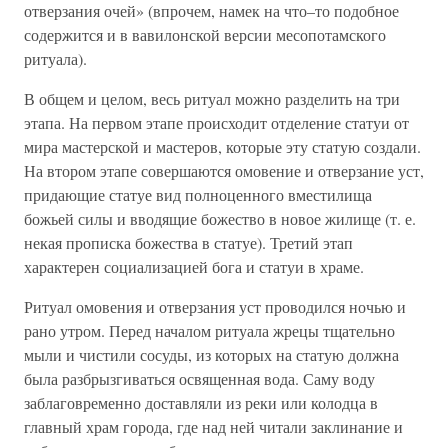
отверзания очей» (впрочем, намек на что–то подобное
содержится и в вавилонской версии месопотамского
ритуала).
В общем и целом, весь ритуал можно разделить на три
этапа. На первом этапе происходит отделение статуи от
мира мастерской и мастеров, которые эту статую создали.
На втором этапе совершаются омовение и отверзание уст,
придающие статуе вид полноценного вместилища
божьей силы и вводящие божество в новое жилище (т. е.
некая прописка божества в статуе). Третий этап
характерен социализацией бога и статуи в храме.
Ритуал омовения и отверзания уст проводился ночью и
рано утром. Перед началом ритуала жрецы тщательно
мыли и чистили сосуды, из которых на статую должна
была разбрызгиваться освященная вода. Саму воду
заблаговременно доставляли из реки или колодца в
главный храм города, где над ней читали заклинание и