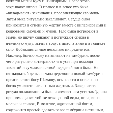
божеств магии Кусу и Нингиримы. После этого
закрывают шторы. В правое и в левое ухо быка
«вкладывают» заклинания, прославляющие его мощь.
Затем быка ритуально закалывают. Сердце быка
приносится в огненную жертву вместе с кипарисовыми и
кедровыми смолами и мукой. Тело быка погребают в
земле, но шкуру сдирают и погружают сперва в
ячменную муку, затем в воду, в пиво, в вино и в говяжье
сало. Добавляются еще несколько ингредиентов.
Наконец, бычью кожу натягивают на тамбурин, после
чего ритуально «отверзают> его уста при помощи
заклятий и сухожилия левой передней ноги быка. На
пятнадцатый день с начала церемонии новый тамбурин
представляют богу Шамашу, осыпая его и остальных
богов умилостивительными жертвами. Завершается
ритуал оплакиванием быка и «омовением уст» тамбурина
при помощи все той же освященной воды, пива, вина,
молока и сливок, В молитве, адресованной богам,
содержится просьба сделать голос тамбурина истинным,