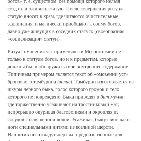
богов» т. е, существом, без помощи которого нельзя
создать и оживить статую. После совершения ритуала
статую вносят в храм, где читаются очистительные
заклинания, и магически приобщают к сонму богов,
давно уже живущих в соседних статуях (своеобразная
«социализация» статуи).
Ритуал омовения уст применялся в Месопотамии не
только к статуям богов, но и к предметам, которые
должны были обнаружить свое внутреннее содержание.
Типичным примером является текст об «омовении уст»
бронзового тамбурина (
лилис
). Тамбурин изготовляется из
шкуры черного быка, голос которого громок и тело
которого не повреждено. Быка приводят в
бит мумми,
где торжественно усаживают на тростниковый мат,
непрерывно окуривая благовониями и окропляя из
сосудов с освященной водой. Усаживая, быку связывают
ноги специальными нитями из козлиной шерсти.
Напротив него кладут жертвы, предназначенные для