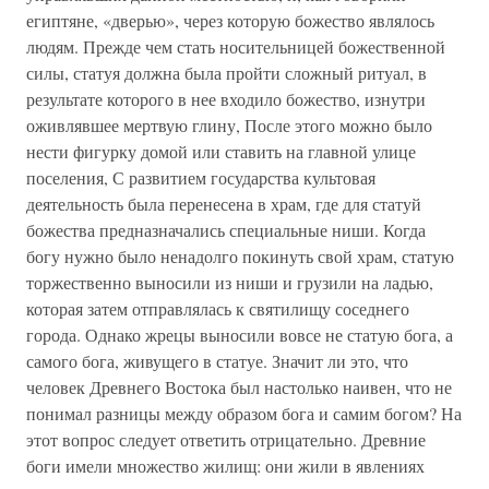
египтяне, «дверью», через которую божество являлось
людям. Прежде чем стать носительницей божественной
силы, статуя должна была пройти сложный ритуал, в
результате которого в нее входило божество, изнутри
оживлявшее мертвую глину, После этого можно было
нести фигурку домой или ставить на главной улице
поселения, С развитием государства культовая
деятельность была перенесена в храм, где для статуй
божества предназначались специальные ниши. Когда
богу нужно было ненадолго покинуть свой храм, статую
торжественно выносили из ниши и грузили на ладью,
которая затем отправлялась к святилищу соседнего
города. Однако жрецы выносили вовсе не статую бога, а
самого бога, живущего в статуе. Значит ли это, что
человек Древнего Востока был настолько наивен, что не
понимал разницы между образом бога и самим богом? На
этот вопрос следует ответить отрицательно. Древние
боги имели множество жилищ: они жили в явлениях