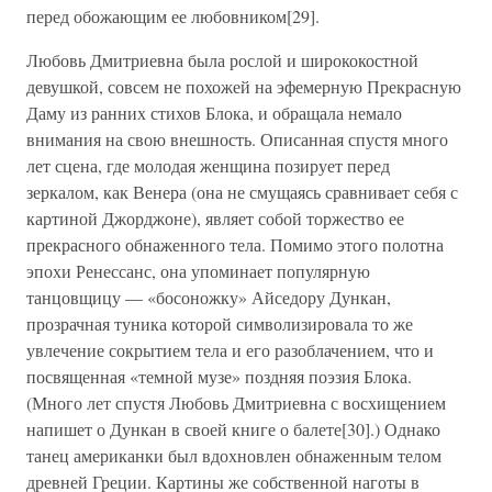
перед обожающим ее любовником[29].
Любовь Дмитриевна была рослой и ширококостной
девушкой, совсем не похожей на эфемерную Прекрасную
Даму из ранних стихов Блока, и обращала немало
внимания на свою внешность. Описанная спустя много
лет сцена, где молодая женщина позирует перед
зеркалом, как Венера (она не смущаясь сравнивает себя с
картиной Джорджоне), являет собой торжество ее
прекрасного обнаженного тела. Помимо этого полотна
эпохи Ренессанс, она упоминает популярную
танцовщицу — «босоножку» Айседору Дункан,
прозрачная туника которой символизировала то же
увлечение сокрытием тела и его разоблачением, что и
посвященная «темной музе» поздняя поэзия Блока.
(Много лет спустя Любовь Дмитриевна с восхищением
напишет о Дункан в своей книге о балете[30].) Однако
танец американки был вдохновлен обнаженным телом
древней Греции. Картины же собственной наготы в