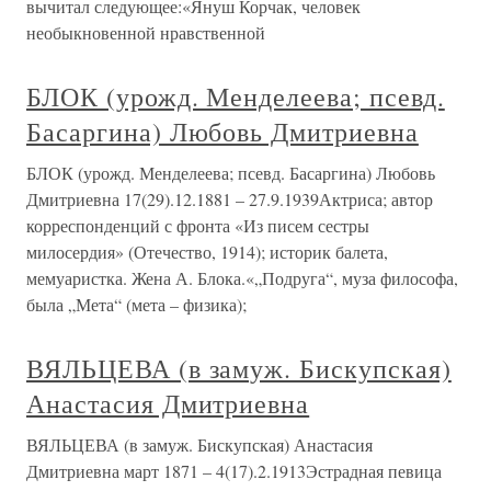
вычитал следующее:«Януш Корчак, человек
необыкновенной нравственной
БЛОК (урожд. Менделеева; псевд.
Басаргина) Любовь Дмитриевна
БЛОК (урожд. Менделеева; псевд. Басаргина) Любовь
Дмитриевна 17(29).12.1881 – 27.9.1939Актриса; автор
корреспонденций с фронта «Из писем сестры
милосердия» (Отечество, 1914); историк балета,
мемуаристка. Жена А. Блока.«„Подруга“, муза философа,
была „Мета“ (мета – физика);
ВЯЛЬЦЕВА (в замуж. Бискупская)
Анастасия Дмитриевна
ВЯЛЬЦЕВА (в замуж. Бискупская) Анастасия
Дмитриевна март 1871 – 4(17).2.1913Эстрадная певица