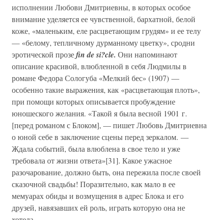
исполнении Любови Дмитриевны, в которых особое
внимание уделяется ее чувственной, бархатной, белой
коже, «маленьким, еле расцветающим грудям» и ее телу
— «белому, тепличному дурманному цветку», сродни
эротической прозе
fin de si?cle.
Они напоминают
описание красивой, влюбленной в себя Людмилы в
романе Федора Сологуба «Мелкий бес» (1907) —
особенно такие выражения, как «расцветающая плоть»,
при помощи которых описывается пробуждение
юношеского желания. «Такой я была весной 1901 г.
[перед романом с Блоком], — пишет Любовь Дмитриевна
о юной себе в заключение сцены перед зеркалом. —
Ждала событий, была влюблена в свое тело и уже
требовала от жизни ответа»[31]. Какое ужасное
разочарование, должно быть, она пережила после своей
сказочной свадьбы! Поразительно, как мало в ее
мемуарах обиды и возмущения в адрес Блока и его
друзей, навязавших ей роль, играть которую она не
хотела.