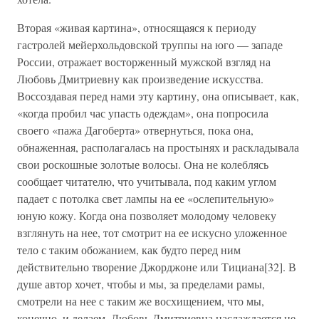
Вторая «живая картина», относящаяся к периоду
гастролей мейерхольдовской труппы на юго — западе
России, отражает восторженный мужской взгляд на
Любовь Дмитриевну как произведение искусства.
Воссоздавая перед нами эту картину, она описывает, как,
«когда пробил час упасть одеждам», она попросила
своего «пажа Дагоберта» отвернуться, пока она,
обнаженная, располагалась на простынях и раскладывала
свои роскошные золотые волосы. Она не колеблясь
сообщает читателю, что учитывала, под каким углом
падает с потолка свет лампы на ее «ослепительную»
юную кожу. Когда она позволяет молодому человеку
взглянуть на нее, тот смотрит на ее искусно уложенное
тело с таким обожанием, как будто перед ним
действительно творение Джорджоне или Тициана[32]. В
душе автор хочет, чтобы и мы, за пределами рамы,
смотрели на нее с таким же восхищением, что мы,
конечно, и делаем. Любовь Дмитриевна наслаждается не