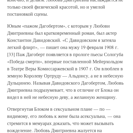
только своей физической красотой, но и умелой
постановкой сцены.
Юным «пажом Дагобертом», с которым у Любови
Дмитриевны был кратковременный роман, был актер
Константин Давидовский. «С Давидовским я затеяла
легкий флирт», — пишет она мужу 19 февраля 1908 г.
[33] Паж Дагоберт появляется в прологе пьесы Сологуба
«Победа смерти», впервые поставленной Мейерхольдом
в Театре Веры Комиссаржевской в 1907 г. Он влюблен в
земную Королеву Ортруду — Альдонсу, а не в небесную
Дульцинею. Называя Давидовского Дагобертом, Любовь
Дмитриевна подразумевает, что в отличие от Блока он
видел в ней не небесную деву, а желанную женщину.
Отвергнутая Блоком в сексуальном плане — по —
видимому, его любовь к жене была асексуальна, — она
стремится в мемуарах доказать, что может вызывать
вожделение. Любовь Дмитриевна жалуется на