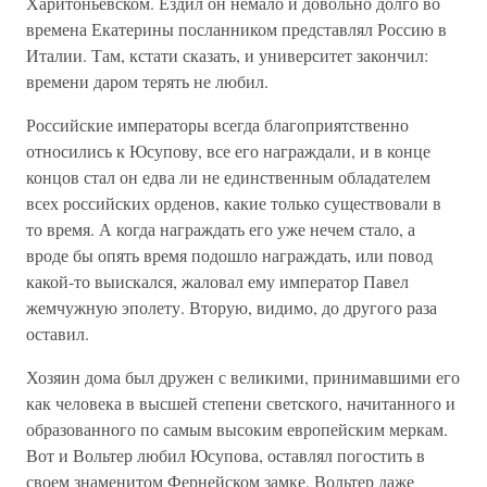
Харитоньевском. Ездил он немало и довольно долго во
времена Екатерины посланником представлял Россию в
Италии. Там, кстати сказать, и университет закончил:
времени даром терять не любил.
Российские императоры всегда благоприятственно
относились к Юсупову, все его награждали, и в конце
концов стал он едва ли не единственным обладателем
всех российских орденов, какие только существовали в
то время. А когда награждать его уже нечем стало, а
вроде бы опять время подошло награждать, или повод
какой-то выискался, жаловал ему император Павел
жемчужную эполету. Вторую, видимо, до другого раза
оставил.
Хозяин дома был дружен с великими, принимавшими его
как человека в высшей степени светского, начитанного и
образованного по самым высоким европейским меркам.
Вот и Вольтер любил Юсупова, оставлял погостить в
своем знаменитом Фернейском замке. Вольтер даже