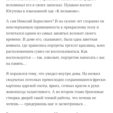
вспоминал его в своих записках. Пушкин воспел
Юсупова в изысканной оде «К вельможе».
А сам Николай Борисович? И на склоне лет сохранял он
неисчерпаемую привязанность к прекрасному полу и
почитался одним из самых завзятых волокит своего
времени. В доме его, сказывают, была одна заветная
комната, где хранились портреты трехсот красавиц, коих
расположением сумел он воспользоваться. Как
воспользуется — так, извольте, портретик написать с вас
на память…
Я поразился тому, что увидел внутри дома. На низких
сводчатых потолках превосходно сохранившиеся фрески-
картины царской охоты, ярких, сочных красок и руки
живописца талантливого. А во втором этаже бронзовые
створки дверей такой тонкой работы, что хочешь не
хочешь — придержишь шаг и засмотришься…