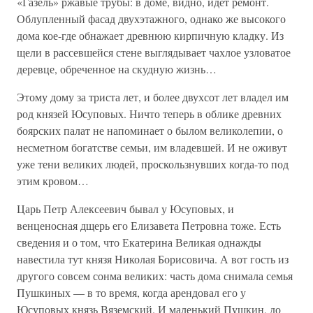
«Газель» ржавые трубы: в доме, видно, идет ремонт.
Облупленный фасад двухэтажного, однако же высокого
дома кое-где обнажает древнюю кирпичную кладку. Из
щели в рассевшейся стене выглядывает чахлое узловатое
деревце, обреченное на скудную жизнь…
Этому дому за триста лет, и более двухсот лет владел им
род князей Юсуповых. Ничто теперь в облике древних
боярских палат не напоминает о былом великолепии, о
несметном богатстве семьи, им владевшей. И не оживут
уже тени великих людей, проскользнувших когда-то под
этим кровом…
Царь Петр Алексеевич бывал у Юсуповых, и
венценосная дщерь его Елизавета Петровна тоже. Есть
сведения и о том, что Екатерина Великая однажды
навестила тут князя Николая Борисовича. А вот гость из
другого совсем сонма великих: часть дома снимала семья
Пушкиных — в то время, когда арендовал его у
Юсуповых князь Вяземский. И маленький Пушкин, до