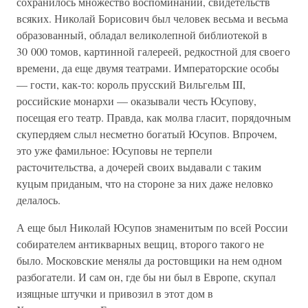
сохранилось множество воспоминаний, свидетельств
всяких. Николай Борисович был человек весьма и весьма
образованный, обладал великолепной библиотекой в
30 000 томов, картинной галереей, редкостной для своего
времени, да еще двумя театрами. Императорские особы
— гости, как-то: король прусский Вильгельм III,
российские монархи — оказывали честь Юсупову,
посещая его театр. Правда, как молва гласит, порядочным
скупердяем слыл несметно богатый Юсупов. Впрочем,
это уже фамильное: Юсуповы не терпели
расточительства, а дочерей своих выдавали с таким
куцым приданым, что на стороне за них даже неловко
делалось.
А еще был Николай Юсупов знаменитым по всей России
собирателем антикварных вещиц, второго такого не
было. Московские менялы да ростовщики на нем одном
разбогатели. И сам он, где бы ни был в Европе, скупал
изящные штучки и привозил в этот дом в