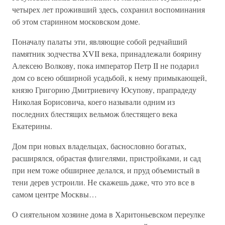
четырех лет проживший здесь, сохранил воспоминания
об этом старинном московском доме.
Поначалу палаты эти, являющие собой редчайший
памятник зодчества XVII века, принадлежали боярину
Алексею Волкову, пока император Петр II не подарил
дом со всею обширной усадьбой, к нему примыкающей,
князю Григорию Дмитриевичу Юсупову, прапрадеду
Николая Борисовича, коего называли одним из
последних блестящих вельмож блестящего века
Екатерины.
Дом при новых владельцах, баснословно богатых,
расширялся, обрастая флигелями, пристройками, и сад
при нем тоже обширнее делался, и пруд объемистый в
тени дерев устроили. Не скажешь даже, что это все в
самом центре Москвы…
О сиятельном хозяине дома в Харитоньевском переулке