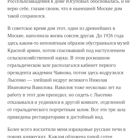
Россельхозакадемия в доме Юсуповых обосновалась, и не
верю себе, глазам своим, что в нынешней Москве дом
такой сохранился.
В советское время дом этот, один из древнейших в
Москве, наполнила жизнь совсем другая. До 1926 года
здесь каким-то непонятным образом обустраивался музей
Красной армии, потом спасовавший под наступлением
сельскохозяйственной науки. В этом роскошном
геральдическом зале располагался кабинет первого
президента академии Чаянова, потом здесь водрузился
Лысенко — злейший недруг великого Николая
Ивановича Вавилова. Вавилов тоже несколько лет на
работу в этот дом приходил, но сидеть с Лысенко
отказывался и уединялся в другой комнате, отделенной
от геральдического портретным залом. Все эти три зала
приведены реставраторами в достойный вид.
Более всего восхитили меня изразцовые русские печи в
покоях княжеских. Каждая обложена парой сотен