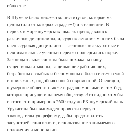
обществе.
В Шумере было множество институтов, которые мы
ценим (или от которых страдаем!) и в наши дни. В
первых в мире шумерских школах преподавались
различные дисциплины, и, судя по летописям, в них была
очень суровая дисциплина — ленивые, неаккуратные и
невнимательные ученики нередко подвергались порке.
Законодательная система была похожа на нашу —
существовали законы, защищавшие работающих,
безработных, слабых и беспомощных, была система судей
и присяжных, подобная нашей современной. Очевидно,
шумерское общество также страдало многими из тех бед,
которые присущи и нашему обществу. Это видно хотя бы
из того, что примерно в 2600 году до РХ шумерский царь
Урукагина был вынужден провести первую
законодательную реформу, дабы предотвратить
злоупотребления власти, использование занимаемого
положения и монопалии.