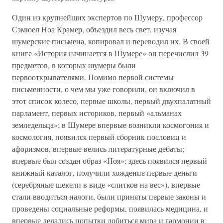
Один из крупнейших экспертов по Шумеру, профессор
Сэмюел Ноа Крамер, объездил весь свет, изучая
шумерские письмена, копировал и переводил их. В своей
книге «История начинается в Шумере» он перечислил 39
предметов, в которых шумеры были
первооткрывателями. Помимо первой системы
письменности, о чем мы уже говорили, он включил в
этот список колесо, первые школы, первый двухпалатный
парламент, первых историков, первый «альманах
земледельца»; в Шумере впервые возникли космогония и
космология, появился первый сборник пословиц и
афоризмов, впервые велись литературные дебаты;
впервые был создан образ «Ноя»; здесь появился первый
книжный каталог, получили хождение первые деньги
(серебряные шекели в виде «слитков на вес»), впервые
стали вводиться налоги, были приняты первые законы и
проведены социальные реформы, появилась медицина, и
впервые делались попытки добиться мира и гармонии в