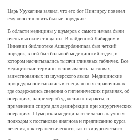
Царь Урукагина заявил, что его бог Нингирсу повелел
ему «восстановить былые порядки»:
В области медицины у шумеров с самого начала были
очень высокие стандарты. В найденной Лайярдом в
Ниневии библиотеке Ашшурбанипала был четкий
порядок, в ней был большой медицинский отдел, в
котором насчитывались тысячи глиняных табличек. Все
медицинские термины основывались на словах,
заимствованных из шумерского языка. Медицинские
процедуры описывались в специальных справочниках,
где содержались сведения о гигиенических правилах, об
операциях, например об удалении катаракты, о
применении спирта для дезинфекции при хирургических
операциях. Шумерская медицина отличалась научным
подходом к постановке диагноза и предписанию курса
лечения, как терапевтического, так и хирургического.