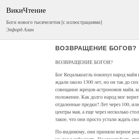
ВикиЧтение
Боги нового тысячелетия [с иллюстрациями]
Элфорд Алан
ВОЗВРАЩЕНИЕ БОГОВ?
ВОЗВРАЩЕНИЕ БОГОВ?
Бог Кецалькоатль покинул народ майя 
ждали около 1300 лет, но он так до сих
совещание жрецов-астрономов майя, к
положение. Как долго народ мог верить
отдаленные предки? Лет через 100, ил
центры мая, а еще через несколько ст
такое, что они просто устали ждать сво
По-видимому, они приняли верное реше
не дал о себе знать. Но может быть, те