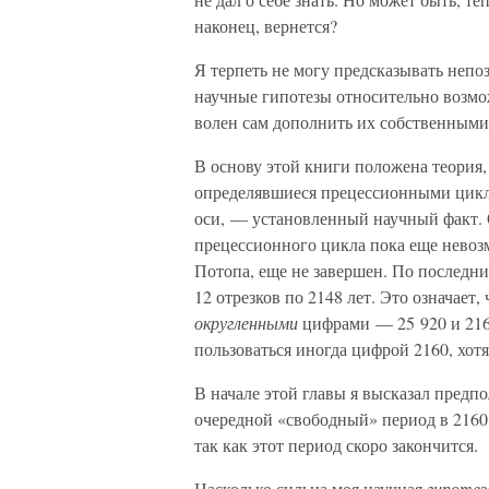
наконец, вернется?
Я терпеть не могу предсказывать непо
научные гипотезы относительно возмо
волен сам дополнить их собственными
В основу этой книги положена теория,
определявшиеся прецессионными цикл
оси, — установленный научный факт.
прецессионного цикла пока еще невоз
Потопа, еще не завершен. По последн
12 отрезков по 2148 лет. Это означает
округленными
цифрами — 25 920 и 2160
пользоваться иногда цифрой 2160, хот
В начале этой главы я высказал предп
очередной «свободный» период в 2160 
так как этот период скоро закончится.
Насколько сильна моя научная
гипотез