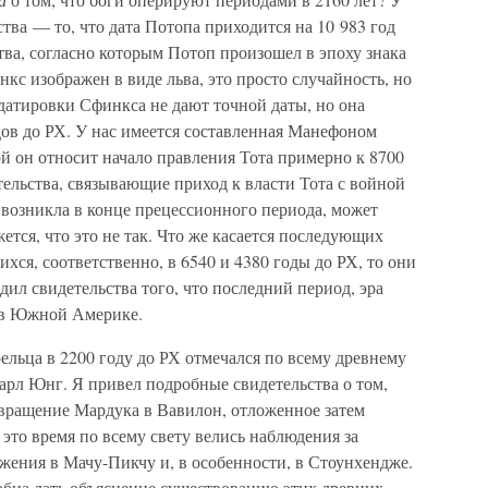
ства — то, что дата Потопа приходится на 10 983 год
тва, согласно которым Потоп произошел в эпоху знака
нкс изображен в виде льва, это просто случайность, но
датировки Сфинкса не дают точной даты, но она
дов до РХ. У нас имеется составленная Манефоном
ой он относит начало правления Тота примерно к 8700
тельства, связывающие приход к власти Тота с войной
в возникла в конце прецессионного периода, может
ется, что это не так. Что же касается последующих
хся, соответственно, в 6540 и 4380 годы до РХ, то они
дил свидетельства того, что последний период, эра
а в Южной Америке.
рельца в 2200 году до РХ отмечался по всему древнему
арл Юнг. Я привел подробные свидетельства о том,
звращение Мардука в Вавилон, отложенное затем
 это время по всему свету велись наблюдения за
ужения в Мачу-Пикчу и, в особенности, в Стоунхендже.
обна дать объяснение существованию этих древних