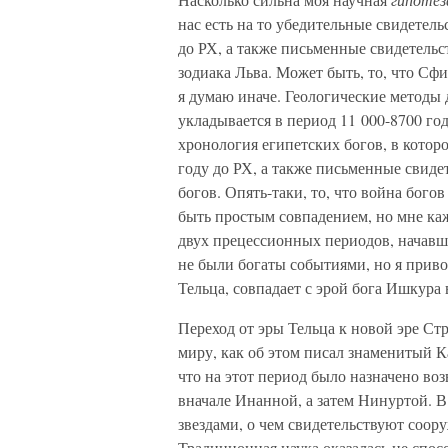
нас есть на то убедительные свидетель
до РХ, а также письменные свидетельс
зодиака Льва. Может быть, то, что Сфи
я думаю иначе. Геологические методы 
укладывается в период 11 000-8700 го
хронология египетских богов, в котор
году до РХ, а также письменные свиде
богов. Опять-таки, то, что война бого
быть простым совпадением, но мне каж
двух прецессионных периодов, начавши
не были богаты событиями, но я приво
Тельца, совпадает с эрой бога Ишкур
Переход от эры Тельца к новой эре Ст
миру, как об этом писал знаменитый К
что на этот период было назначено во
вначале Инанной, а затем Нинуртой. В
звездами, о чем свидетельствуют соор
Традиционная наука оказалась не спос