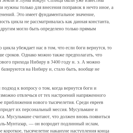
и нужны только для внесения поправок в нечто иное, а
енений. Это имеет фундаментальное значение,
ость цикла не рассматривалась как данная константа,
а другим могло быть определено только прямым
цикла убеждает нас в том, что если боги вернутся, то
ше сроков. Однако можно также предполагать, что
ового прихода Нибиру в 3400 году н. э. А можно
е базируются на Нибиру и, стало быть, вообще не
подход к вопросу о том, когда вернутся боги и
озможно отвлечься от тех настроений напряженного
ре приближения нового тысячелетия. Среди евреев
 придет их персональный мессия. Мусульмане и
а. Мусульмане считают, что должен вновь появиться
ь-Мунтазар, — он возродит подлинный ислам,
ое короткое, тысячелетие накануне наступления конца