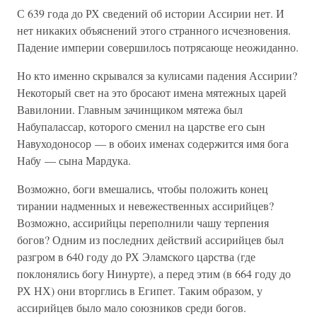
С 639 года до РХ сведений об истории Ассирии нет. И
нет никаких объяснений этого странного исчезновения.
Падение империи совершилось потрясающе неожиданно.
Но кто именно скрывался за кулисами падения Ассирии?
Некоторый свет на это бросают имена мятежных царей
Вавилонии. Главным зачинщиком мятежа был
Набупалассар, которого сменил на царстве его сын
Навуходоносор — в обоих именах содержится имя бога
Набу — сына Мардука.
Возможно, боги вмешались, чтобы положить конец
тирании надменных и невежественных ассирийцев?
Возможно, ассирийцы переполнили чашу терпения
богов? Одним из последних действий ассирийцев был
разгром в 640 году до РХ Эламского царства (где
поклонялись богу Нинурте), а перед этим (в 664 году до
РХ НХ) они вторглись в Египет. Таким образом, у
ассирийцев было мало союзников среди богов.