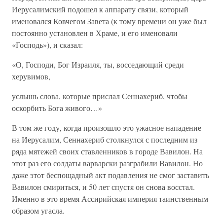
Иерусалимский подошел к аппарату связи, который
именовался Ковчегом Завета (к тому времени он уже был
постоянно установлен в Храме, и его именовали
«Господь»), и сказал:
«О, Господи, Бог Израиля, ты, восседающий среди
херувимов,
услышь слова, которые прислал Сеннахериб, чтобы
оскорбить Бога живого…»
В том же году, когда произошло это ужасное нападение
на Иерусалим, Сеннахериб столкнулся с последним из
ряда мятежей своих ставленников в городе Вавилон. На
этот раз его солдаты варварски разграбили Вавилон. Но
даже этот беспощадный акт подавления не смог заставить
Вавилон смириться, и 50 лет спустя он снова восстал.
Именно в это время Ассирийская империя таинственным
образом угасла.