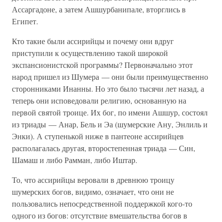
Ассаргадоне, а затем Ашшурбанипале, вторглись в
Египет.
Кто такие были ассирийцы и почему они вдруг
приступили к осуществлению такой широкой
экспансионистской программы? Первоначально этот
народ пришел из Шумера — они были преимущественно
сторонниками Инанны. Но это было тысячи лет назад, а
теперь они исповедовали религию, основанную на
первой святой троице. Их бог, по имени Ашшур, состоял
из триады — Анар, Бель и Эа (шумерские Ану, Энлиль и
Энки). А ступенькой ниже в пантеоне ассирийцев
располагалась другая, второстепенная триада — Син,
Шамаш и либо Рамман, либо Иштар.
То, что ассирийцы веровали в древнюю троицу
шумерских богов, видимо, означает, что они не
пользовались непосредственной поддержкой кого-то
одного из богов: отсутствие вмешательства богов в