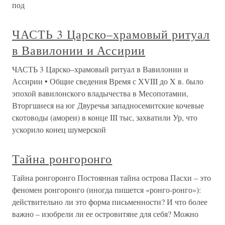
под
ЧАСТЬ 3 Царско–храмовый ритуал
в Вавилонии и Ассирии
ЧАСТЬ 3 Царско–храмовый ритуал в Вавилонии и
Ассирии • Общие сведения Время с XVIII до X в. было
эпохой вавилонского владычества в Месопотамии,
Вторгшиеся на юг Двуречья западносемитские кочевые
скотоводы (амореи) в конце III тыс, захватили Ур, что
ускорило конец шумерской
Тайна ронгоронго
Тайна ронгоронго Постоянная тайна острова Пасхи – это
феномен ронгоронго (иногда пишется «ронго-ронго»):
действительно ли это форма письменности? И что более
важно – изобрели ли ее островитяне для себя? Можно