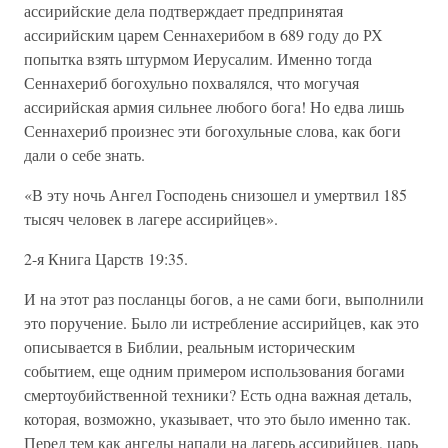
ассирийские дела подтверждает предпринятая
ассирийским царем Сеннахерибом в 689 году до РХ
попытка взять штурмом Иерусалим. Именно тогда
Сеннахериб богохульно похвалялся, что могучая
ассирийская армия сильнее любого бога! Но едва лишь
Сеннахериб произнес эти богохульные слова, как боги
дали о себе знать.
«В эту ночь Ангел Господень снизошел и умертвил 185
тысяч человек в лагере ассирийцев».
2-я Книга Царств 19:35.
И на этот раз посланцы богов, а не сами боги, выполнили
это поручение. Было ли истребление ассирийцев, как это
описывается в Библии, реальным историческим
событием, еще одним примером использования богами
смертоубийственной техники? Есть одна важная деталь,
которая, возможно, указывает, что это было именно так.
Перед тем как ангелы напали на лагерь ассирийцев, царь