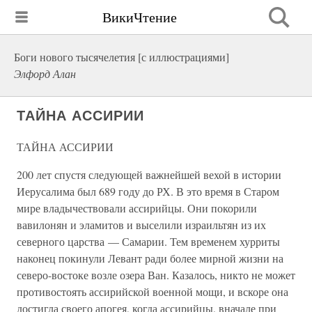
ВикиЧтение
Боги нового тысячелетия [с иллюстрациями]
Элфорд Алан
ТАЙНА АССИРИИ
ТАЙНА АССИРИИ
200 лет спустя следующей важнейшей вехой в истории
Иерусалима был 689 году до РХ. В это время в Старом
мире владычествовали ассирийцы. Они покорили
вавилонян и эламитов и выселили израильтян из их
северного царства — Самарии. Тем временем хурриты
наконец покинули Левант ради более мирной жизни на
северо-востоке возле озера Ван. Казалось, никто не может
противостоять ассирийской военной мощи, и вскоре она
достигла своего апогея, когда ассирийцы, вначале при