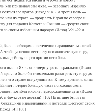
ль, как признавал сам Яхве, — завоевать Израилю
 бояться его врагов (Исход 9:16). И третья цель —
бе или из страха — продавать Израилю серебро и
му для создания Ковчега и Скинии — средств связи,
я со своим избранным народом (Исход 3:21–22 и
ей, было необходимо постепенно наращивать масштаб
 А чтобы успешно вести эту психологическую игру,
ь имя действующего против него бога.
ного имени Яхве, он отверг угрозы израильтян (Исход
щий враг, то было бы невозможно разыграть эту игру до
ие в его стране все ухудшается. К тому времени, когда
 Египет потерял большую часть поголовья скота,
ревьев, погибли многие перворожденные дети (Исход
хлеб и фруктовые деревья)).[102] Египтяне были так
а бежавшими израильтянами и потеряли шестьсот своих
Исход 14).[103]