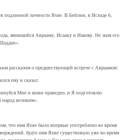
в подлинной личности Яхве. В Библии, в Исходе 6,
подь, явившийся Аврааму, Исааку и Иакову. Не зная его
-Шаддаи».
ким рассказом о предшествующей встрече с Авраамом:
ился ему и сказал:
винуйся Мне и живи праведно, и Я подготовлю
й народ великим».
ом, что имя Яхве было впервые употреблено во время
верждений, будто имя Яхве существовало уже во время
па, во времена Адама и Евы или даже в момент