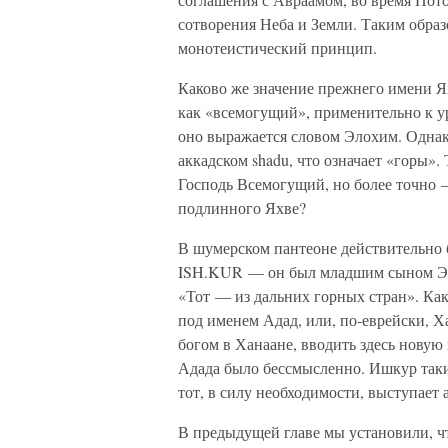
сотворения Неба и Земли. Таким образ
монотеистический принцип.
Каково же значение прежнего имени 
как «всемогущий», применительно к у
оно выражается словом Элохим. Однако
аккадском shadu, что означает «горы»
Господь Всемогущий, но более точно —
подлинного Яхве?
В шумерском пантеоне действительно б
ISH.KUR — он был младшим сыном Энл
«Тот — из дальних горных стран». Как
под именем Адад, или, по-еврейски, Х
богом в Ханаане, вводить здесь нову
Адада было бессмысленно. Ишкур таки
тот, в силу необходимости, выступает
В предыдущей главе мы установили, ч