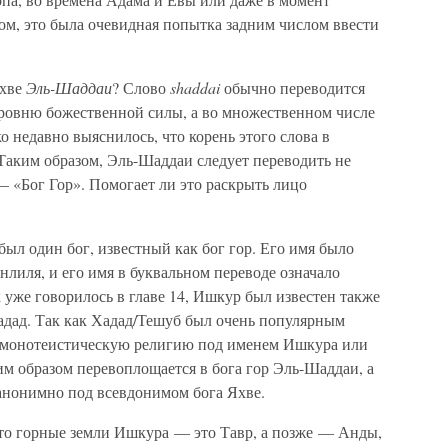
ом, это была очевидная попытка задним числом ввести
Яхве
Эль-Шаддаи
? Слово
shaddai
обычно переводится
ровню божественной силы, а во множественном числе
 недавно выяснилось, что корень этого слова в
. Таким образом, Эль-Шаддаи следует переводить не
 «Бог Гор». Помогает ли это раскрыть лицо
ыл один бог, известный как бог гор. Его имя было
иля, и его имя в буквальном переводе означало
 уже говорилось в главе 14, Ишкур был известен также
адад. Так как Хадад/Тешуб был очень популярным
ю монотеистическую религию под именем Ишкура или
м образом перевоплощается в бога гор Эль-Шаддаи, а
 анонимно под всевдонимом бога Яхве.
то горные земли Ишкура — это Тавр, а позже — Анды,