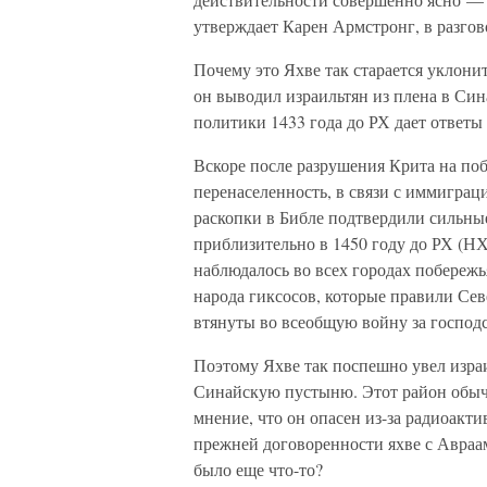
утверждает Карен Армстронг, в разгово
Почему это Яхве так старается уклони
он выводил израильтян из плена в С
политики 1433 года до РХ дает ответы 
Вскоре после разрушения Крита на поб
перенаселенность, в связи с иммигра
раскопки в Библе подтвердили сильны
приблизительно в 1450 году до РХ (НХ
наблюдалось во всех городах побереж
народа гиксосов, которые правили Сев
втянуты во всеобщую войну за господс
Поэтому Яхве так поспешно увел изра
Синайскую пустыню. Этот район обычн
мнение, что он опасен из-за радиоакти
прежней договоренности яхве с Авраам
было еще что-то?