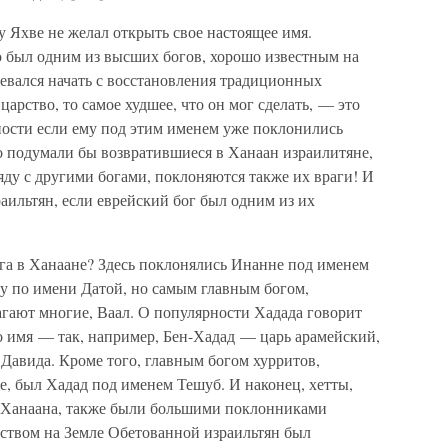
у Яхве не желал открыть свое настоящее имя.
 был одним из высших богов, хорошо известным на
евался начать с восстановления традиционных
царство, то самое худшее, что он мог сделать, — это
ности если ему под этим именем уже поклонились
то подумали бы возвратившиеся в Ханаан израилитяне,
ряду с другими богами, поклоняются также их враги! И
зраильтян, если еврейский бог был одним из их
ога в Ханаане? Здесь поклонялись Инанне под именем
гу по имени Датой, но самым главным богом,
лагают многие, Ваал. О популярности Хадада говорит
го имя — так, например, Бен-Хадад — царь арамейский,
Давида. Кроме того, главным богом хурритов,
, был Хадад под именем Тешуб. И наконец, хетты,
я Ханаана, также были большими поклонниками
твом на Земле Обетованной израильтян был