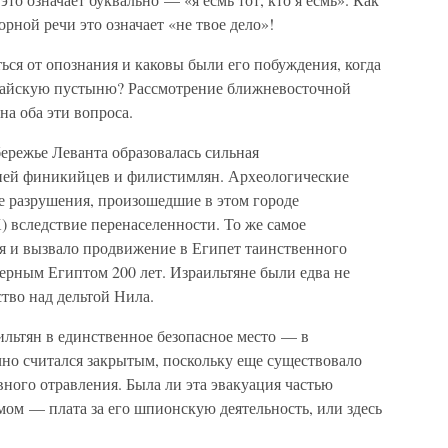
рной речи это означает «не твое дело»!
ться от опознания и каковы были его побуждения, когда
инайскую пустыню? Рассмотрение ближневосточной
на оба эти вопроса.
ережье Леванта образовалась сильная
цией финикийцев и филистимлян. Археологические
е разрушения, произошедшие в этом городе
) вследствие перенаселенности. То же самое
ья и вызвало продвижение в Египет таинственного
ерным Египтом 200 лет. Израильтяне были едва не
тво над дельтой Нила.
ильтян в единственное безопасное место — в
о считался закрытым, поскольку еще существовало
вного отравления. Была ли эта эвакуация частью
ом — плата за его шпионскую деятельность, или здесь