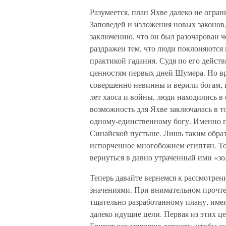
Разумеется, план Яхве далеко не огра
Заповедей и изложения новых законов
заключению, что он был разочарован ч
раздражен тем, что люди поклоняются 
практикой гадания. Судя по его дейст
ценностям первых дней Шумера. Но в
совершенно невинны и верили богам, к
лет хаоса и войны, люди находились в
возможность для Яхве заключалась в т
одному-единственному богу. Именно п
Синайской пустыне. Лишь таким образ
испорченное многобожием египтян. То
вернуться в давно утраченный ими «зо
Теперь давайте вернемся к рассмотре
значениями. При внимательном прочте
тщательно разработанному плану, имея
далеко идущие цели. Первая из этих ц
Египет как мировую державу, чтобы он