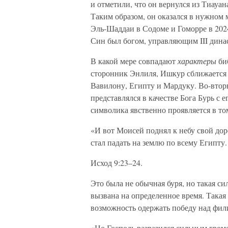
и отметили, что он вернулся из Тиауа
Таким образом, он оказался в нужном 
Эль-Шаддаи в Содоме и Гоморре в 2024
Син был богом, управляющим III дина
В какой мере совпадают
характеры
би
сторонник Энлиля, Ишкур сближается 
Вавилону, Египту и Мардуку. Во-вторы
представлялся в качестве Бога Бурь с
символика явственно проявляется в том
«И вот Моисей поднял к небу свой дор
стал падать на землю по всему Египту. 
Исход 9:23–24.
Это была не обычная буря, но такая си
вызвана на определенное время. Такая
возможность одержать победу над фи
«Но Господь разразился сильным гром