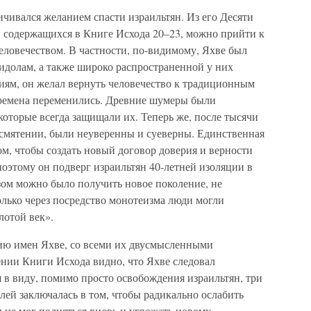
ничивался желанием спасти израильтян. Из его Десяти
, содержащихся в Книге Исхода 20–23, можно прийти к
еловечеством. В частности, по-видимому, Яхве был
идолам, а также широко распространенной у них
виям, он желал вернуть человечество к традиционным
ремена переменились. Древние шумеры были
оторые всегда защищали их. Теперь же, после тысячи
 смятении, были неуверенны и суеверны. Единственная
ом, чтобы создать новый договор доверия и верности
оэтому он подверг израильтян 40-летней изоляции в
ом можно было получить новое поколение, не
лько через посредство монотеизма люди могли
лотой век».
нию имен Яхве, со всеми их двусмысленными
нии Книги Исхода видно, что Яхве следовал
 в виду, помимо просто освобождения израильтян, три
елей заключалась в том, чтобы радикально ослабить
 не мог подняться вновь и угрожать новому