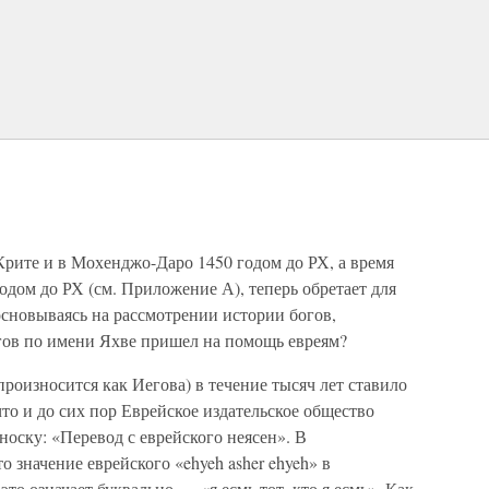
Крите и в Мохенджо-Даро 1450 годом до РХ, а время
одом до РХ (см. Приложение А), теперь обретает для
основываясь на рассмотрении истории богов,
огов по имени Яхве пришел на помощь евреям?
произносится как Иегова) в течение тысяч лет ставило
 что и до сих пор Еврейское издательское общество
сноску: «Перевод с еврейского неясен». В
о значение еврейского «ehyeh asher ehyeh» в
о означает буквально — «я есмь тот, кто я есмь». Как