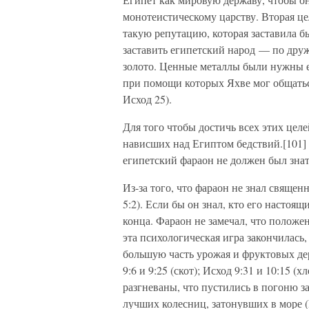
монотеистическому царству. Вторая це
такую репутацию, которая заставила бы
заставить египетский народ — по друж
золото. Ценные металлы были нужны е
при помощи которых Яхве мог общатьс
Исход 25).
Для того чтобы достичь всех этих цел
нависших над Египтом бедствий.[101]
египетский фараон не должен был знат
Из-за того, что фараон не знал священ
5:2). Если бы он знал, кто его настоя
конца. Фараон не замечал, что положен
эта психологическая игра закончилась,
большую часть урожая и фруктовых де
9:6 и 9:25 (скот); Исход 9:31 и 10:15 (
разгневаны, что пустились в погоню з
лучших колесниц, затонувших в море (