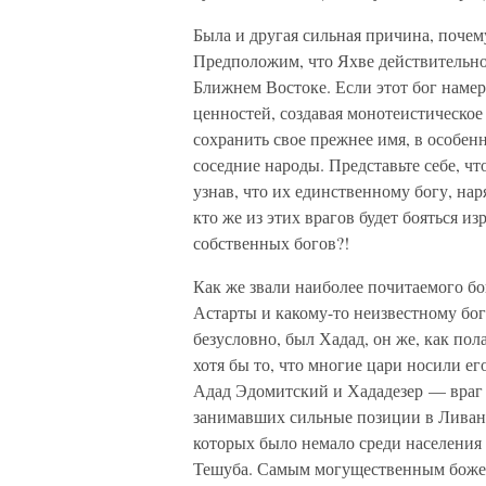
Была и другая сильная причина, почем
Предположим, что Яхве действительно
Ближнем Востоке. Если этот бог намер
ценностей, создавая монотеистическое 
сохранить свое прежнее имя, в особен
соседние народы. Представьте себе, ч
узнав, что их единственному богу, на
кто же из этих врагов будет бояться и
собственных богов?!
Как же звали наиболее почитаемого б
Астарты и какому-то неизвестному бо
безусловно, был Хадад, он же, как по
хотя бы то, что многие цари носили е
Адад Эдомитский и Хададезер — враг 
занимавших сильные позиции в Ливане
которых было немало среди населени
Тешуба. Самым могущественным божес