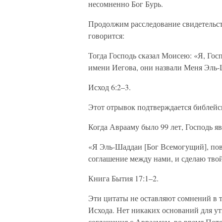
несомненно Бог Бурь.
Продолжим расследование свидетельст
говорится:
Тогда Господь сказал Моисею: «Я, Гос
имени Иегова, они назвали Меня Эль
Исход 6:2–3.
Этот отрывок подтверждается библейс
Когда Аврааму было 99 лет, Господь яв
«Я Эль-Шаддаи [Бог Всемогущий], по
соглашение между нами, и сделаю тво
Книга Бытия 17:1–2.
Эти цитаты не оставляют сомнений в т
Исхода. Нет никаких оснований для ут
соглашения с Авраамом, во время Пото