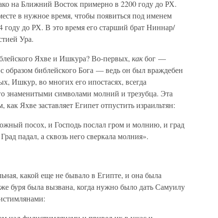
нако на Ближний Восток примерно в 2200 году до РХ.
месте в нужное время, чтобы появиться под именем
 году до РХ. В это время его старший брат Ниннар/
стией Ура.
блейского Яхве и Ишкура? Во-первых,
как
бог —
с образом библейского Бога — ведь он был враждебен
х, Ишкур, во многих его ипостасях, всегда
 его знаменитыми символами молний и трезубца. Эта
, как Яхве заставляет Египет отпустить израильтян:
ожный посох, и Господь послал гром и молнию, и град
Град падал, а сквозь него сверкала молния».
льная, какой еще не бывало в Египте, и она была
 же буря была вызвана, когда нужно было дать Самуилу
листимлянами:
ом над филистимлянами и привел их в ужас и