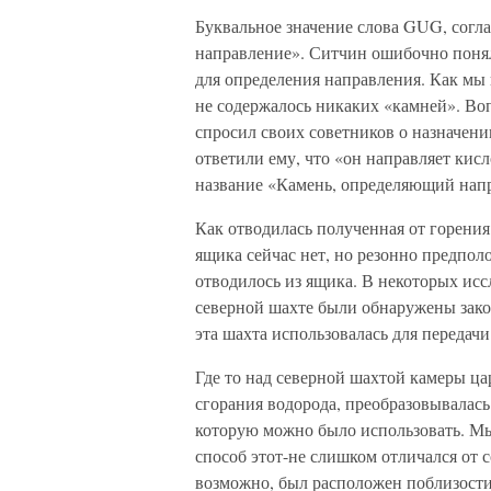
Буквальное значение слова GUG, сог
направление». Ситчин ошибочно понял 
для определения направления. Как мы 
не содержалось никаких «камней». Воп
спросил своих советников о назначении
ответили ему, что «он направляет кис
название «Камень, определяющий нап
Как отводилась полученная от горения
ящика сейчас нет, но резонно предполо
отводилось из ящика. В некоторых исс
северной шахте были обнаружены закоп
эта шахта использовалась для передачи
Где то над северной шахтой камеры цар
сгорания водорода, преобразовывалас
которую можно было использовать. Мы н
способ этот-не слишком отличался от 
возможно, был расположен поблизост