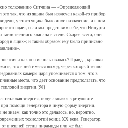
ласно толкованию Ситчина — «Определяющий
это так, что из ящика был извлечен какой-то прибор
видели, у этого ящика было иное назначение, и в нем
рос отпадает, если мы представим себе, что Нинурта
 таинственного клапана в стене. Скорее всего, они
лород в ящик»; и таким образом ему было приписано
равление».
 энергия и как она использовалась? Правда, крышки
жить, что в ней имелся выход, через который тепло
ледованиях камеры царя упоминается о том, что в
ченные места, что дает основание предполагать, что
 тепловой энергии.[58]
я тепловая энергия, получавшаяся в результате
ь при помощи генератора в иную форму энергии,
е знаем, как точно это делалось, но, вероятно,
современных технологий конца XX века. Генератор,
и от внешней стены пирамиды или же был