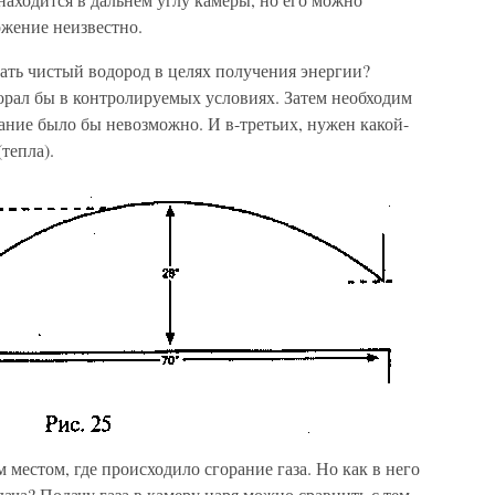
ожение неизвестно.
ать чистый водород в целях получения энергии?
сгорал бы в контролируемых условиях. Затем необходим
рание было бы невозможно. И в-третьих, нужен какой-
тепла).
местом, где происходило сгорание газа. Но как в него
дача? Подачу газа в камеру царя можно сравнить с тем,