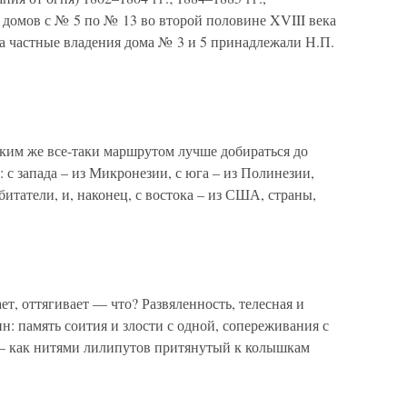
 домов с № 5 по № 13 во второй половине XVIII века
на частные владения дома № 3 и 5 принадлежали Н.П.
м же все-таки маршрутом лучше добираться до
: с запада – из Микронезии, с юга – из Полинезии,
итатели, и, наконец, с востока – из США, страны,
ет, оттягивает — что? Развяленность, телесная и
н: память соития и злости с одной, сопереживания с
 — как нитями лилипутов притянутый к колышкам