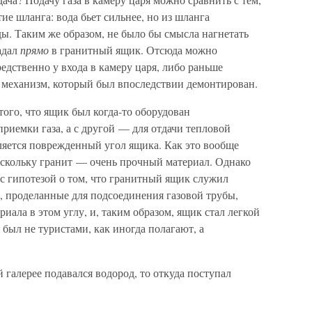
ие шланга: вода бьет сильнее, но из шланга
ды. Таким же образом, не было бы смысла нагнетать
адал
прямо
в гранитный ящик. Отсюда можно
едственно у входа в камеру царя, либо раньше
 механизм, который был впоследствии демонтирован.
того, что ящик был когда-то оборудован
риемки газа, а с другой — для отдачи тепловой
ляется поврежденный угол ящика. Как это вообще
поскольку гранит — очень прочный материал. Однако
 с гипотезой о том, что гранитный ящик служил
, проделанные для подсоединения газовой трубы,
иала в этом углу, и, таким образом, ящик стал легкой
 был не туристами, как иногда полагают, а
галерее подавался водород, то откуда поступал