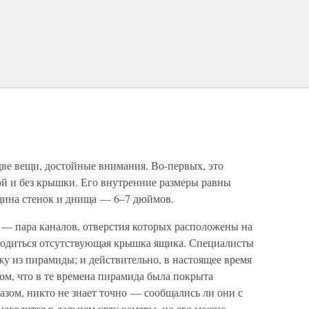
две вещи, достойные внимания. Во-первых, это
ой и без крышки. Его внутренние размеры равны
щина стенок и днища — 6–7 дюймов.
 — пара каналов, отверстия которых расположены на
аходиться отсутствующая крышка ящика. Специалисты
жу из пирамиды; и действительно, в настоящее время
том, что в те времена пирамида была покрыта
зом, никто не знает точно — сообщались ли они с
аходится в дальнем углу камеры, но его можно