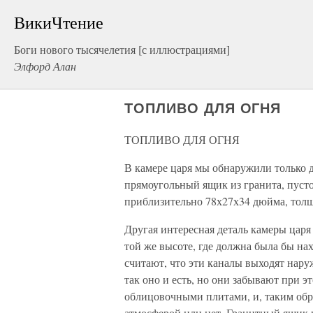
ВикиЧтение
Боги нового тысячелетия [с иллюстрациями]
Элфорд Алан
ТОПЛИВО ДЛЯ ОГНЯ
ТОПЛИВО ДЛЯ ОГНЯ
В камере царя мы обнаружили только 
прямоугольный ящик из гранита, пуст
приблизительно 78х27х34 дюйма, тол
Другая интересная деталь камеры царя
той же высоте, где должна была бы н
считают, что эти каналы выходят нару
так оно и есть, но они забывают при э
облицовочными плитами, и, таким обра
атмосферой или нет. Гранитный ящик н