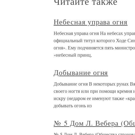
Читайте также
Небесная управа огня
Небесная управа огня На небесах управ
официальный титул которого Ходе Син
огня». Ему подчиняется пять министров
«небесный принц,
Добывание огня
Добывание огня В некоторых рунах Вя
своего ногтя или при помощи кремня 
искру (недаром ее именуют также «кр
добывать огонь из
№ 5 Дом Л. Вебера (Общ
№ 5 Дом Л. Вебера (Общества страхован