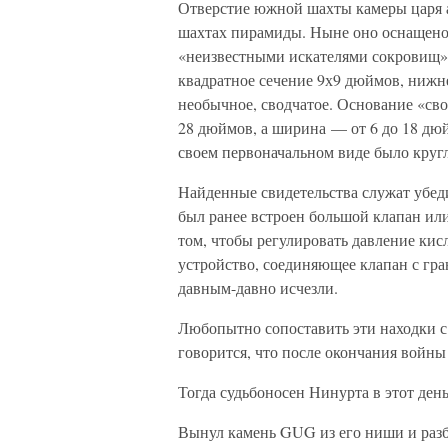
Отверстие южной шахты камеры царя а
шахтах пирамиды. Ныне оно оснащено 
«неизвестными искателями сокровищ». 
квадратное сечение 9х9 дюймов, нижнее
необычное, сводчатое. Основание «сво
28 дюймов, а ширина — от 6 до 18 дю
своем первоначальном виде было кругл
Найденные свидетельства служат убед
был ранее встроен большой клапан или
том, чтобы регулировать давление кисл
устройство, соединяющее клапан с гр
давным-давно исчезли.
Любопытно сопоставить эти находки с
говорится, что после окончания войны
Тогда судьбоносен Нинурта в этот ден
Вынул камень GUG из его ниши и разб