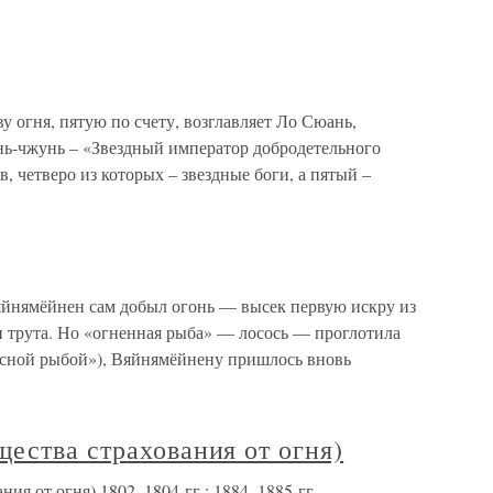
у огня, пятую по счету, возглавляет Ло Сюань,
ь-чжунь – «Звездный император добродетельного
, четверо из которых – звездные боги, а пятый –
йнямёйнен сам добыл огонь — высек первую искру из
и трута. Но «огненная рыба» — лосось — проглотила
асной рыбой»), Вяйнямёйнену пришлось вновь
ества страхования от огня)
ия от огня) 1802–1804 гг.; 1884–1885 гг.,