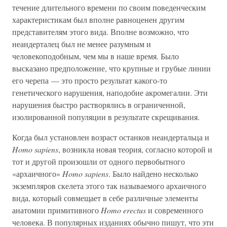
течение длительного времени по своим поведенческим
характеристикам был вполне равноценен другим
представителям этого вида. Вполне возможно, что
неандерталец был не менее разумным и
человекоподобным, чем мы в наше время. Было
высказано предположение, что крупные и грубые линии
его черепа — это просто результат какого-то
генетического нарушения, наподобие акромегалии. Эти
нарушения быстро растворялись в ограниченной,
изолированной популяции в результате скрещивания.
Когда был установлен возраст останков неандертальца и
Homo sapiens
, возникла новая теория, согласно которой и
тот и другой произошли от одного первобытного
«архаичного»
Homo sapiens
. Было найдено несколько
экземпляров скелета этого так называемого архаичного
вида, который совмещает в себе различные элементы
анатомии примитивного
Homo erectus
и современного
человека. В популярных изданиях обычно пишут, что эти