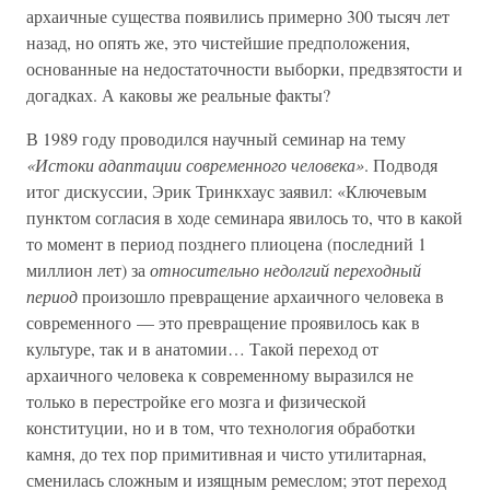
архаичные существа появились примерно 300 тысяч лет
назад, но опять же, это чистейшие предположения,
основанные на недостаточности выборки, предвзятости и
догадках. А каковы же реальные факты?
В 1989 году проводился научный семинар на тему
«Истоки адаптации современного человека»
. Подводя
итог дискуссии, Эрик Тринкхаус заявил: «Ключевым
пунктом согласия в ходе семинара явилось то, что в какой
то момент в период позднего плиоцена (последний 1
миллион лет) за
относительно недолгий переходный
период
произошло превращение архаичного человека в
современного — это превращение проявилось как в
культуре, так и в анатомии… Такой переход от
архаичного человека к современному выразился не
только в перестройке его мозга и физической
конституции, но и в том, что технология обработки
камня, до тех пор примитивная и чисто утилитарная,
сменилась сложным и изящным ремеслом; этот переход