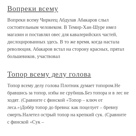
Вопреки всему
Вопреки всему Чиркеец Абдулав Абакаров слыл
состоятельным человеком. В Темир-Хан-Шуре имел
магазин и поставлял овес для кавалерийских частей,
дислоцированных здесь. В то же время, когда настала
революция, Абакаров встал на сторону красных, прятал
большевиков, участвовал
Топор всему делу голова
Топор всему делу голова Плотник думает топором.Не
бравшись за топор, избы не срубишь.Без топора и в лес не
ходят. (Сравните с финской «Топор – ключ от
леса.»)Добёр топор до бревна: как поцелует – бревну
смерть.Налетел острый топор на крепкий сук. (Сравните
с финской «Сук –