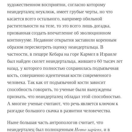
художественном восприятии, согласно которому
неандерталец неуклюж, имеет грубые черты, но что
касается всего остального, например обильной
растительности на теле, то это всего лишь догадка,
призванная создать впечатление об эволюционном
континууме. Недавние открытия заставили коренным
образом пересмотреть оценку неандертальца. В
частности, в пещере Кебара на горе Кармел в Израиле
был найден скелет неандертальца, жившего 60 тысяч лет
назад, у которого полностью сохранилась подъязычная
кость, совершенно идентичная кости современного
человека. Так как от подъязычной кости зависит
способность говорить, то ученые были вынуждены
признать, что неандерталец обладал этой способностью.
А многие ученые считают, что речь является ключом к
разгадке большого скачка в развитии человечества.
Ныне большая часть антропологов считает, что
неандерталец был полноценным
Homo sapiens
, и в