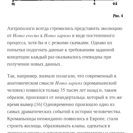
Антропологи всегда стремились представить эволюцию
от
Homo erectus
к
Homo sapiens
в виде постепенного
процесса, хотя бы и с резкими скачками. Однако их
попытки подогнать данные к требованиям заданной
концепции каждый раз оказывались очевидны при
получении новых данных.
Так, например, вначале полагали, что современный в
анатомическом смысле
Homo sapiens
(кроманьонский
человек) появился только 35 тысяч лет назад и, таким
образом, произошел от неандертальца, который в это же
время вымер.[16] Одновременно произошло одно из
самых драматических событий в истории человечества.
Кроманьонцы неожиданно появились в Европе, стали
строить жилища, образовывать кланы, одеваться в
звериные шкуры и изготавливать инструменты и оружие