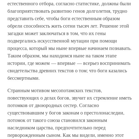
естественного отбора, согласно статистике, должны были
благоприятствовать развитию генов долголетия, трудно
представить себе, чтобы боги естественным образом
обрели способность жить сотни тысяч лет. Решение этой
загадки может заключаться в том, что их гены
подвергались искусственной мутации при помощи
процесса, который мы ныне впервые начинаем познавать.
Таким образом, мы находимся ныне на таком этапе
истории, где можем — впервые — всерьез воспринимать
свидетельства древних текстов о том; что боги казались
бессмертными.
Странным мотивом месопотамских текстов,
повествующих о делах богов, звучит их стремление иметь
потомков от двоюродных сестер. Согласно
существовавшим у богов законам о престолонаследии,
потомок от такого союза становился законным
наследником царства, предпочтительно перед
перворожденным сыном. Как мы видели, именно этот