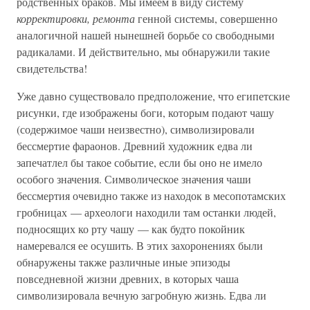
родственных браков. Мы имеем в виду систему
корректировки, ремонта
генной системы, совершенно
аналогичной нашей нынешней борьбе со свободными
радикалами. И действительно, мы обнаружили такие
свидетельства!
Уже давно существовало предположение, что египетские
рисунки, где изображены боги, которым подают чашу
(содержимое чаши неизвестно), символизировали
бессмертие фараонов. Древний художник едва ли
запечатлел бы такое событие, если бы оно не имело
особого значения. Символическое значения чаши
бессмертия очевидно также из находок в месопотамских
гробницах — археологи находили там останки людей,
подносящих ко рту чашу — как будто покойник
намеревался ее осушить. В этих захоронениях были
обнаружены также различные иные эпизоды
повседневной жизни древних, в которых чаша
символизировала вечную загробную жизнь. Едва ли