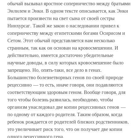
обычай вызывал яростное соперничество между братьями
Энлилем и Энки. В одном тексте описывается, как Энки
пытается произвести на свет сына от своей сестры
Нинхурсаг. Такой же закон о наследовании привел к
соперничеству между египетскими богами Осирисом и
Сетом. Этот обычай представляется нам несколько
странным, так как он основан на кровосмешении. И
действительно, имеется достаточно убедительные
научные доводы, в силу которых кровосмешение было
запрещено. Но, опять-таки, все дело в генах.
Большинство болезнетворных генов по своей природе
рецессивно — то есть, иначе говоря, они подавляются
соответствующим здоровым геном. Вообще говоря, для
того чтобы болезнь развилась, необходимо, чтобы
организм унаследовал две копии рецессивных генов —
по одному от каждого родителя. Таким образом, когда
ребенок рождается от родителей близких родственников,
это увеличивает риск того, что он получает две копии
одного рецессивного гена.