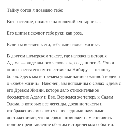
Тайну богов я поведаю тебе:
Вот растение, похожее на колючий кустарник…
Его шипы исколют тебе руки как роза,
Если ты возьмешь его, тебя ждет новая жизнь».
В другом шумерском тексте, где изложена история
Адама — «идеального человека», созданного Эа/Энки,
описывается его путешествие на Нибиру — планету
богов. Здесь мы встречаем упоминания о «живой воде» и
о «хлебе жизни». Наконец, мы вспомним о Садах Эдема с
его Древом Жизни, которе дало относительное
бессмертие Адаму и Еве. Вернемся же теперь к Садам
Эдема, в которых все легенды, древние тексты и
изображения смыкаются с последними научными
достижениями, что впервые позволяет нам составить
полное представление об этом историческом событии.