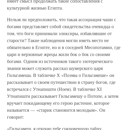
имеет смысл продолжать такие сопоставления с
культурной жизнью Египта.
Нельзя ли предположить, что такая ассоциация чаши с
богами представляет собой свидетельства очевидца о
том, что боги принимали эликсиры, избавлявшие от
старости? Такие наблюдения могли иметь место не
обязательно в Египте, но и в соседней Месопотамии, где
цари и верховные жрецы жили бок о бок со своими
богами. Одним из источников такого эзотерического
знания может служить рассказ шумерского царя
Гильгамеша. В табличке Х «Поэмы о Гильгамеше» он
рассказывает о своем путешествии в страну богов, где
встречался с Утнапишти (Ноем). В табличке XI
Утнапишти рассказывает Гильгамешу о Потопе, а затем
вручает покидающему его герою растение, которое
называется — «старик становится молодым». Он
говорит:
«Гильгамеш, я открою тебе сокровенную тайну,