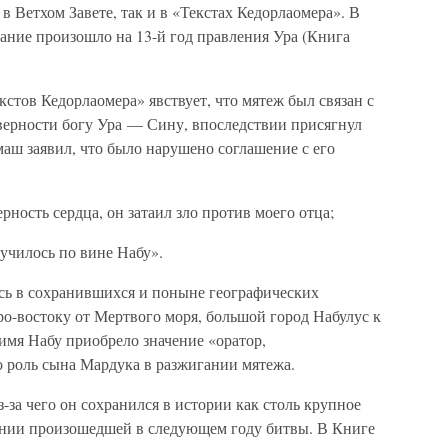
в Ветхом Завете, так и в «Текстах Кедорлаомера». В
тание произошло на 13-й год правления Ура (Книга
кстов Кедорлаомера» явствует, что мятеж был связан с
 верности богу Ура — Сину, впоследствии присягнул
ш заявил, что было нарушено соглашение с его
рность сердца, он затаил зло против моего отца;
лучилось по вине Набу».
сь в сохранившихся и поныне географических
еро-востоку от Мертвого моря, большой город Набулус к
 имя Набу приобрело значение «оратор,
о роль сына Мардука в разжигании мятежа.
з-за чего он сохранился в истории как столь крупное
ении произошедшей в следующем году битвы. В Книге