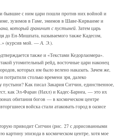
 и бывшие с ним цари пошли против них войной и
име, зузимов в Гаме, эмимов в Шаве-Кирваиме и
рана, который граничит с пустыней
. Затем царь
йдя до Ен-Мишпата, называемого также Кадесом,
…» (курсив мой. —
А. Э.
).
одтверждается также и «Текстами Кедорлаомера».
 такой утомительный рейд, восточные цари наконец
ородов, которых им было велено наказать. Зачем же,
ни потратили столько времени зря, далеко
у пустыни? Как писал Закария Ситчин, единственное,
ст, как Эл-Фаран (Нахл) и Кадес-Барнеа, — это их
 зонах обитания богов — в космическом центре
торгшиеся войска стали атаковать город в оазисе
торую приводит Ситчин (рис. 27 с дорисованными
ую картину эпизода в космическом центре, хотя мое