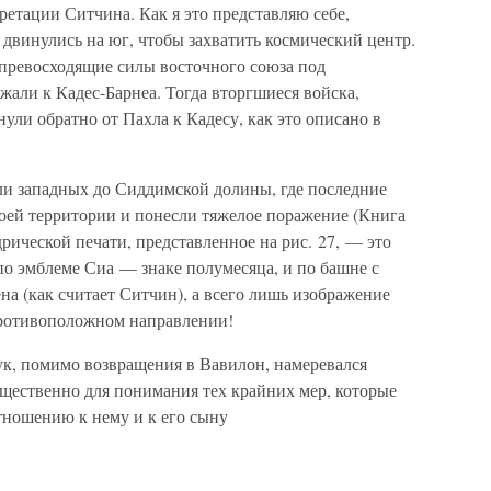
ретации Ситчина. Как я это представляю себе,
 двинулись на юг, чтобы захватить космический центр.
 превосходящие силы восточного союза под
жали к Кадес-Барнеа. Тогда вторгшиеся войска,
ули обратно от Пахла к Кадесу, как это описано в
ли западных до Сиддимской долины, где последние
оей территории и понесли тяжелое поражение (Книга
рической печати, представленное на рис. 27, — это
по эмблеме Сиа — знаке полумесяца, и по башне с
на (как считает Ситчин), а всего лишь изображение
противоположном направлении!
ук, помимо возвращения в Вавилон, намеревался
ущественно для понимания тех крайних мер, которые
ношению к нему и к его сыну