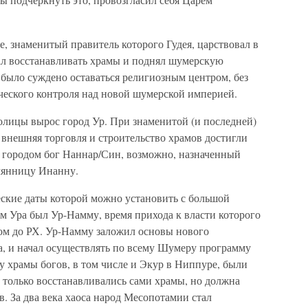
, знаменитый правитель которого Гудея, царствовал в
чал восстанавливать храмы и поднял шумерскую
 было суждено оставаться религиозным центром, без
ческого контроля над новой шумерской империей.
олицы вырос город Ур. При знаменитой (и последней)
, внешняя торговля и строительство храмов достигли
 городом бог Наннар/Син, возможно, назначенный
емянницу Инанну.
еские даты которой можно установить с большой
м Ура был Ур-Намму, время прихода к власти которого
ом до РХ. Ур-Намму заложил основы нового
а, и начал осуществлять по всему Шумеру программу
у храмы богов, в том числе и Экур в Ниппуре, были
е только восстанавливались сами храмы, но должна
в. За два века хаоса народ Месопотамии стал