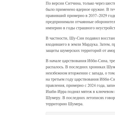
По версии Ситчина, только через шестн
было применено ядерное оружие. В теч
правивший примерно в 2037–2029 год
предпринимали отчаянные оборонител
империю в годы страшного неустройст
В частности, Шу-Син подавил восстан
входившего в земли Мардука. Затем, п
защиты шумерских территорий от амо
В начале царствования Ибби-Сина, тре
распалось. В последних хрониках Шу
неизбежном вторжении с запада, о том
на третьем году царствования Ибби-Си
правления, примерно с 2024 года, зап
Ишби-Ирра поднял мятеж в ключевом 
Шумеру. В последних летописях говор
территорию Шумера.