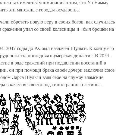
х текстах имеются упоминания о том, что Ур-Намму
ить эти мятежные города-государства.
чали обретать новую веру в своих богов, как случилась
я сражения упал со своей колесницы и «был брошен на
4–2047 годы до РХ был назначен Шульги. К концу его
рудности эта последняя шумерская династия. В 2054–
стие в ряде сражений при подавлении восстаний в
ции, он при помощи брака своей дочери заключил союз
родом Ларса Шульги взял себе на службу эламские
а в качестве своего рода иностранного легиона.