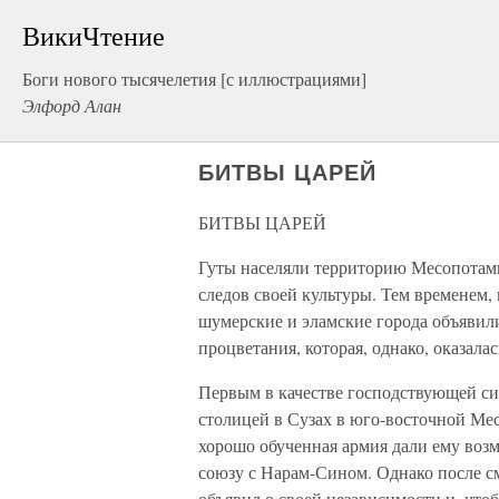
ВикиЧтение
Боги нового тысячелетия [с иллюстрациями]
Элфорд Алан
БИТВЫ ЦАРЕЙ
БИТВЫ ЦАРЕЙ
Гуты населяли территорию Месопотамии
следов своей культуры. Тем временем,
шумерские и эламские города объявил
процветания, которая, однако, оказала
Первым в качестве господствующей си
столицей в Сузах в юго-восточной Ме
хорошо обученная армия дали ему воз
союзу с Нарам-Сином. Однако после 
объявил о своей независимости и, что