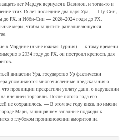
адцать лет Мардук вернулся в Вавилон, и тогда-то и
ение этих 16 лет последние два царя Ура, — Шу-Син,
ы до РХ, и Ибби-Син — 2028–2024 годы до РХ,
ьные меры, чтобы защитить разваливающуюся
ва.
ие в Мардине (ныне южная Турция) — к тому времени
римерно в 2034 году до РХ, он построил крепость для
ритов.
тьей династии Ура, государство Ур фактически
мера упоминаются многочисленные предсказания о
, что провинции прекратили уплату дани, о нарушении
на внешней торговли. После пятого года его
исей не сохранилось. — В этом же году князь по имени
городе Мари, защищавшем западные подходы к
ится о глубоком проникновении аморитов на