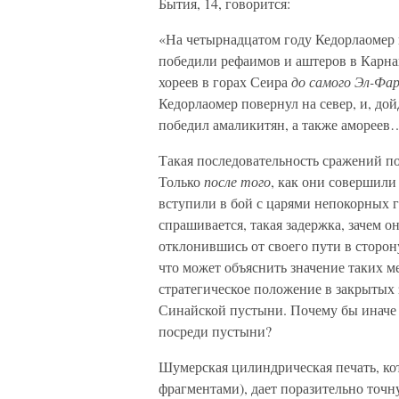
Бытия, 14, говорится:
«На четырнадцатом году Кедорлаомер
победили рефаимов и аштеров в Карна
хореев в горах Сеира
до самого Эл-Фа
Кедорлаомер повернул на север, и, до
победил амаликитян, а также амореев
Такая последовательность сражений п
Только
после того
, как они совершили
вступили в бой с царями непокорных г
спрашивается, такая задержка, зачем о
отклонившись от своего пути в сторон
что может объяснить значение таких ме
стратегическое положение в закрытых
Синайской пустыни. Почему бы иначе в
посреди пустыни?
Шумерская цилиндрическая печать, ко
фрагментами), дает поразительно точн