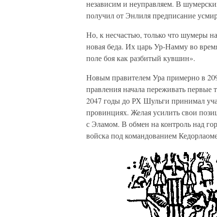
независим и неуправляем. В шумерски
получил от Энлиля предписание усмир
Но, к несчастью, только что шумеры на
новая беда. Их царь Ур-Намму во врем
поле боя как разбитый кувшин».
Новым правителем Ура примерно в 209
правления начала переживать первые т
2047 годы до РХ Шульги принимал уча
провинциях. Желая усилить свои пози
с Эламом. В обмен на контроль над го
войска под командованием Кедорлаомер