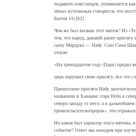
подавить повстанцев, упоминается как 
обоих источниках говорится, что восс
Бытия 14).[62]
Чем же был вызван этот мятеж? Из «Те
тем, что народ, давший ранее присягу
сыну Мардука — Набу. Сын Сина Шама
отцом:
«На тринадцатом году (Царь) предал ве
цврь нарушил свою присягу, все это с
Принесение присяги Набу запечатлело
названиях в Ханаане: гора Небо к сев
северо-западу от него; а в дальнейшем
провозгласитель/пророк», что отражал
Но каков был характер этого мятежа, и
событие? Ответ мы находим при изуч