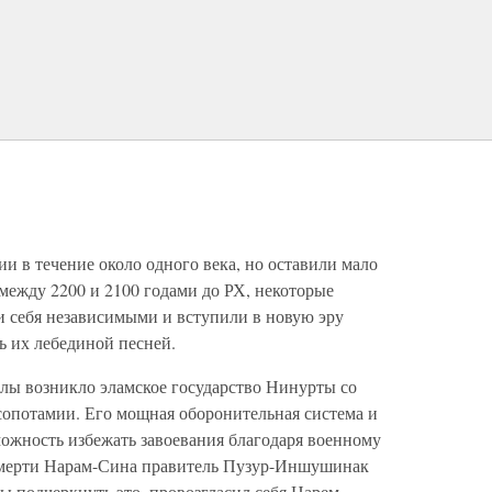
 в течение около одного века, но оставили мало
 между 2200 и 2100 годами до РХ, некоторые
и себя независимыми и вступили в новую эру
сь их лебединой песней.
лы возникло эламское государство Нинурты со
сопотамии. Его мощная оборонительная система и
можность избежать завоевания благодаря военному
смерти Нарам-Сина правитель Пузур-Иншушинак
бы подчеркнуть это, провозгласил себя Царем