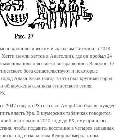
гласно хронологическим выкладкам Ситчина, в 2048
 Хатти (земли хеттов в Анатолии), где он пробыл 24
знаменования» для своего возвращения в Вавилон. О
гипетского бога свидетельствуют и некоторые
 город Алака-Хьюк (когда-то это был крупный город,
ли обнаружены сфинксы египетского стиля,
РХ.
 в 2047 году до РХ) его сын Амар-Син был вынужден
ить власть Ура. В шумерских табличках говорится,
, приблизительно в 2040 году до РХ, ему пришлось
твия, чтобы подавить восстание в четырех западных
войска под начальством Кедор-лаомера, чтобы