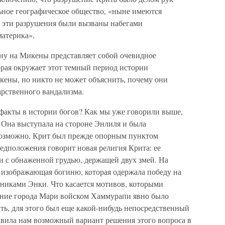
ьное географическое общество, «ныне имеются
о эти разрушения были вызваны набегами
материка».
ну на Микены представляет собой очевидное
орая окружает этот темный период истории
икены, но никто не может объяснить, почему они
рственного вандализма.
факты в истории богов? Как мы уже говорили выше,
Она выступала на стороне Энлиля и была
Возможно, Крит был прежде опорным пунктом
едположения говорит новая религия Крита: ее
и с обнаженной грудью, держащей двух змей. На
а, изображающая богиню, которая одержала победу на
никами Энки. Что касается мотивов, которыми
ение города Мари войском Хаммурапи явно было
ть, для этого был еще какой-нибудь непосредственный
авила нам возможный вариант решения этого вопроса в