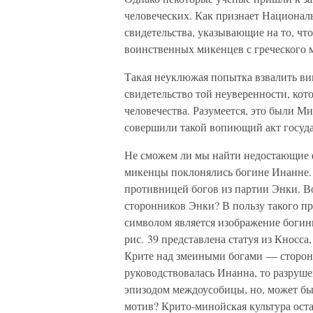
человеческих. Как признает Национал
свидетельства, указывающие на то, чт
воинственных микенцев с греческого 
Такая неуклюжая попытка взвалить ви
свидетельство той неуверенности, кот
человечества. Разумеется, это были М
совершили такой вопиющий акт госуда
Не сможем ли мы найти недостающие 
микенцы поклонялись богине Инанне. 
противницей богов из партии Энки. 
сторонников Энки? В пользу такого пр
символом является изображение богин
рис. 39 представлена статуя из Кносс
Крите над змеиными богами — сторон
руководствовалась Инанна, то разруш
эпизодом междоусобицы, но, может бы
мотив? Крито-минойская культура ост