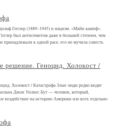
офа
Адольф Гитлер (1889–1945) и нацизм. «Майн кампф».
Гитлер был антисемитом даже в большей степени, чем
е принадлежали к одной расе, его не мучила совесть
е решение. Геноцид. Холокост /
оцид. Холокост / Катастрофа Злые люди редко видят
кольна Джон Уилкес Бут — человек, который,
ое воздействие на историю Америки изо всех отдельно
рофа