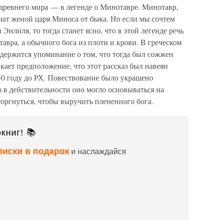
древнего мира — в легенде о Минотавре. Минотавр,
чат женой царя Миноса от быка. Но если мы сочтем
Энлиля, то тогда станет ясно, что в этой легенде речь
авра, а обычного бога из плоти и крови. В греческом
одержится упоминание о том, что тогда был сожжен
икает предположение, что этот рассказ был навеян
50 году до РХ. Повествование было украшено
 в действительности оно могло основываться на
ргнуться, чтобы выручить плененного бога.
книг! 📚
писки в подарок
и наслаждайся