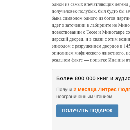
одной из самых впечатляющих легенд 
получеловек-полубык, был будто бы за
быка символом одного из богов партии 
идет о заточении в лабиринте не Минот
повествовании о Тесее и Минотавре с
царский дворец, и в связи с этим возн
эпизодом с разрушением дворцов в 14
описанием мифического животного, но
реальном факте — попытке Инанны вто
Более 800 000 книг и аудио
2 месяца Литрес Под
Получи
неограниченным чтением
ПОЛУЧИТЬ ПОДАРОК