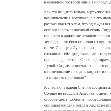
в основном построен еще в 1400 году 
Как это ни удивительно, ацтекские ле
возникновения Теотиуакана в его нын
рассказывается о том, что однажды вс
остался горсть священный огонь. Тогда
привести в движение остановившиеся 
легенды — то боги стреляли из лука, т
иначе. Солнце и Луна снова пришли в 
составили себе представление, что вре
пришло в движение. С тех пор пирами
Луной. Создается впечатление, что п
ознаменование того дня, когда не взош
то когда это произошло?
К счастью, Закария Ситчин составил дл
Солнце не взошло в Америке, с днем, 
стороне света. Событие, произошедшее
описывается день, когда в Андах не 
третьем году правления царя инков Ти