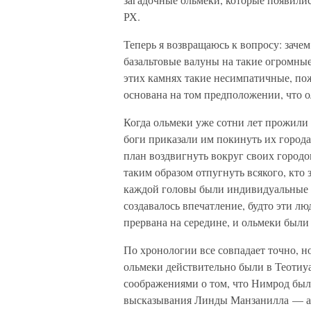
РХ.
Теперь я возвращаюсь к вопросу: заче
базальтовые валуны на такие огромные
этих камнях такие несимпатичные, п
основана на том предположении, что 
Когда ольмеки уже сотни лет прожили 
боги приказали им покинуть их города
план воздвигнуть вокруг своих город
таким образом отпугнуть всякого, кто 
каждой головы были индивидуальные ч
создавалось впечатление, будто эти лю
прервана на середине, и ольмеки были
По хронологии все совпадает точно, но
ольмеки действительно были в Теоти
соображениями о том, что Нимрод был
высказывания Линды Манзанилла — ар