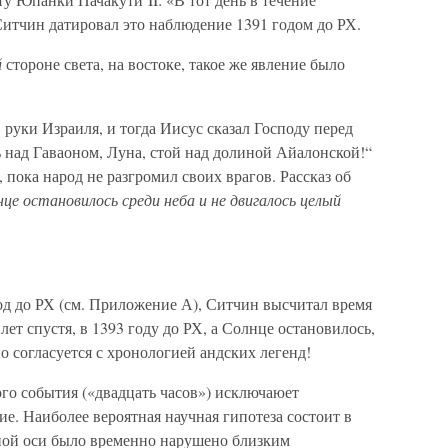
 Ситчин датировал это наблюдение 1391 годом до РХ.
й
стороне света, на востоке, такое же явление было
 руки Израиля, и тогда Иисус сказал Господу перед
 над Гаваоном, Луна, стой над долиной Айалонской!“
 пока народ не разгромил своих врагов. Рассказ об
це остановилось среди неба и не двигалось целый
од до РХ (см. Приложение А), Ситчин высчитал время
ет спустя, в 1393 году до РХ, а Солнце остановилось,
но согласуется с хронологией андских легенд!
го события («двадцать часов») исключаюет
ие. Наиболее вероятная научная гипотеза состоит в
ной оси было временно нарушено близким