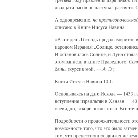
двадцати часов не наступал рассвет».
А одновременно,
на противоположно
описано в Книге Иисуса Навина:
«В тот день Господь предал аморитов в
народом Израиля: „Солнце, остановись
И остановилось Солнце, и Луна стояла,
этом записан в книге Праведного:
Солн
день
» (курсив мой. —
А. Э.
).
Книга Иисуса Навина 10:1.
Основываясь на дате Исхода — 1433 г
вступления израильтян в Ханаан — 40 л
очевидно, вскоре после этого. Все точ
Подробности о продолжительности это
возможность того, что это было затмен
том, что прецессионное движение зем