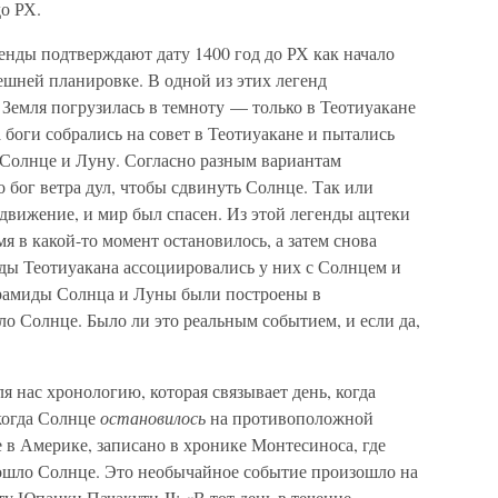
до РХ.
генды подтверждают дату 1400 год до РХ как начало
ешней планировке. В одной из этих легенд
я Земля погрузилась в темноту — только в Теотиуакане
 боги собрались на совет в Теотиуакане и пытались
Солнце и Луну. Согласно разным вариантам
о бог ветра дул, чтобы сдвинуть Солнце. Так или
движение, и мир был спасен. Из этой легенды ацтеки
мя в какой-то момент остановилось, а затем снова
ды Теотиуакана ассоциировались у них с Солнцем и
ирамиды Солнца и Луны были построены в
ло Солнце. Было ли это реальным событием, и если да,
я нас хронологию, которая связывает день, когда
когда Солнце
остановилось
на противоположной
 в Америке, записано в хронике Монтесиноса, где
взошло Солнце. Это необычайное событие произошло на
ту Юпанки Пачакути II: «В тот день в течение