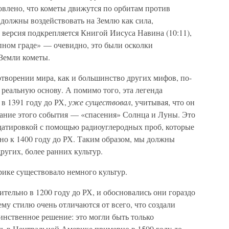
влено, что кометы движутся по орбитам против
и должны воздействовать на Землю как сила,
 версия подкрепляется Книгой Иисуса Навина (10:11),
пном граде» — очевидно, это были осколки
Земли кометы.
отворении мира, как и большинство других мифов, по-
реальную основу. А помимо того, эта легенда
 в 1391 году до РХ,
уже существовал
, учитывая, что он
ание этого события — «спасения» Солнца и Луны. Это
 датировкой с помощью радиоуглеродных проб, которые
но к 1400 году до РХ. Таким образом, мы должны
ругих, более ранних культур.
рике существовало немного культур.
ительно в 1200 году до РХ, и обосновались они гораздо
у стилю очень отличаются от всего, что создали
динственное решение: это могли быть только
сь в Центральной Америке примерно в 1500 году до