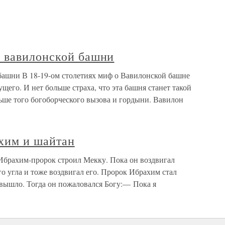
 вавилонской башни
ашни В 18-19-ом столетиях миф о Вавилонской башне
ущего. И нет больше страха, что эта башня станет такой
ольше того богоборческого вызова и гордыни. Вавилон
хим и шайтан
Ибрахим-пророк строил Мекку. Пока он воздвигал
го угла и тоже воздвигал его. Пророк Ибрахим стал
е вышло. Тогда он пожаловался Богу:— Пока я