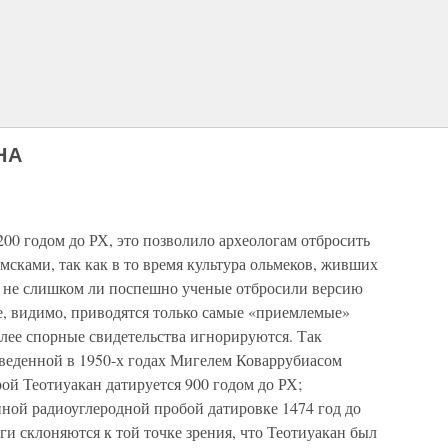
НА
00 годом до РХ, это позволило археологам отбросить
мсками, так как в то время культура ольмеков, живших
Но не слишком ли поспешно ученые отбросили версию
е, видимо, приводятся только самые «приемлемые»
олее спорные свидетельства игнорируются. Так
оведенной в 1950-х годах Мигелем Коваррубиасом
рой Теотиуакан датируется 900 годом до РХ;
нной радиоуглеродной пробой датировке 1474 год до
ги склоняются к той точке зрения, что Теотиуакан был