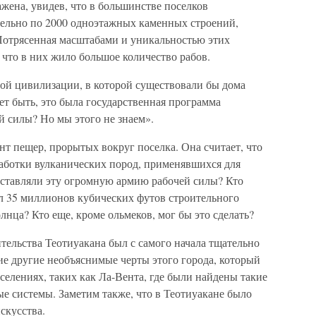
жена, увидев, что в большинстве поселков
ельно по 2000 одноэтажных каменных строений,
Потрясенная масштабами и уникальностью этих
что в них жило большое количество рабов.
ой цивилизации, в которой существовали бы дома
т быть, это была государственная программа
й силы? Но мы этого не знаем».
т пещер, прорытых вокруг поселка. Она считает, что
работки вулканических пород, применявшихся для
оставляли эту огромную армию рабочей силы? Кто
ил 35 миллионов кубических футов строительного
лнца? Кто еще, кроме ольмеков, мог бы это сделать?
тельства Теотиуакана был с самого начала тщательно
е другие необъяснимые черты этого города, который
селениях, таких как Ла-Вента, где были найдены такие
е системы. Заметим также, что в Теотиуакане было
скусства.