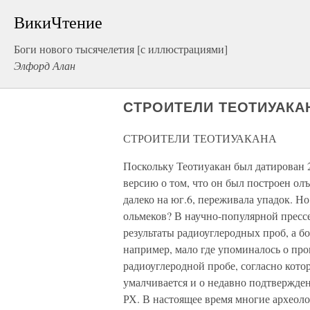
ВикиЧтение
Боги нового тысячелетия [с иллюстрациями]
Элфорд Алан
СТРОИТЕЛИ ТЕОТИУАКА
СТРОИТЕЛИ ТЕОТИУАКАНА
Поскольку Теотиуакан был датирован 2
версию о том, что он был построен олъ
далеко на юг.6, переживала упадок. 
ольмеков? В научно-популярной пресс
результаты радиоуглеродных проб, а б
например, мало где упоминалось о пр
радиоуглеродной пробе, согласно кото
умалчивается и о недавно подтвержде
РХ. В настоящее время многие археоло