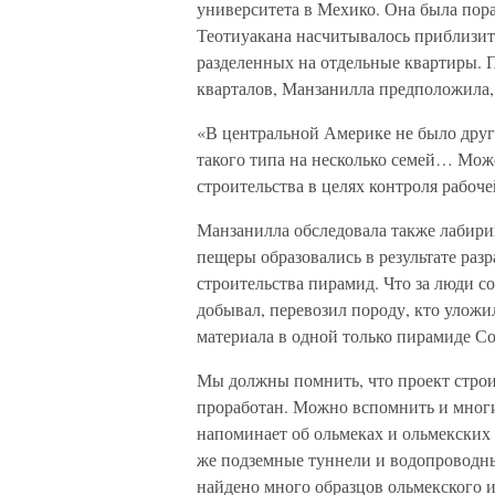
университета в Мехико. Она была пора
Теотиуакана насчитывалось приблизит
разделенных на отдельные квартиры. 
кварталов, Манзанилла предположила, 
«В центральной Америке не было друг
такого типа на несколько семей… Може
строительства в целях контроля рабоче
Манзанилла обследовала также лабирин
пещеры образовались в результате раз
строительства пирамид. Что за люди с
добывал, перевозил породу, кто улож
материала в одной только пирамиде Со
Мы должны помнить, что проект строи
проработан. Можно вспомнить и многи
напоминает об ольмеках и ольмекских 
же подземные туннели и водопроводны
найдено много образцов ольмекского и