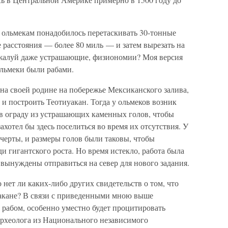
м ольмекам понадобилось перетаскивать 30-тонные
 расстояния — более 80 миль — и затем вырезать на
ожалуй даже устрашающие, физиономии? Моя версия
ольмеки были рабами.
на своей родине на побережье Мексиканского залива,
 и построить Теотиуакан. Тогда у ольмеков возник
ов ограду из устрашающих каменных голов, чтобы
захотел бы здесь поселиться во время их отсутствия. У
ерты, и размеры голов были таковы, чтобы
ди гигантского роста. Но время истекло, работа была
 вынуждены отправиться на север для нового задания.
 нет ли каких-либо других свидетельств о том, что
уакане? В связи с приведенными мною выше
 рабом, особенно уместно будет процитировать
хеолога из Национального независимого