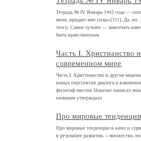
Тетрадь № IV Январь 19
Тетрадь № IV Январь 1942 года — сент
меня, придает мне силы»[331]. Да, но…
этого. Самое лучшее — замолчать наве
быть нравственным
Часть I. Христианство 
современном мире
Часть I. Христианство и другие миров
новых перспектив диалога и взаимопо
философ-мистик Новалис написал знам
название утверждало
Про мировые тенденции
Про мировые тенденции в кино и сери
в результате развития, – множество, 