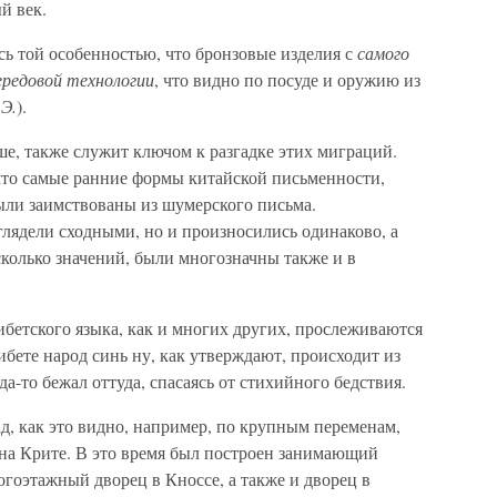
й век.
ь той особенностью, что бронзовые изделия с
самого
ередовой технологии
, что видно по посуде и оружию из
 Э.
).
е, также служит ключом к разгадке этих миграций.
что самые ранние формы китайской письменности,
ыли заимствованы из шумерского письма.
лядели сходными, но и произносились одинаково, а
колько значений, были многозначны также и в
тибетского языка, как и многих других, прослеживаются
бете народ синь ну, как утверждают, происходит из
а-то бежал оттуда, спасаясь от стихийного бедствия.
д, как это видно, например, по крупным переменам,
 на Крите. В это время был построен занимающий
гоэтажный дворец в Кноссе, а также и дворец в