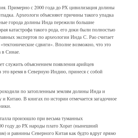
ия. Примерно с 2000 года до РХ цивилизация долины
 упадка. Археологи объясняют причины такого упадка
авные города долины Инда пережили большие
орая катастрофа такого рода, его доки были полностью
главных экспертов по археологии Инда С. Рао считает
«тектонические сдвиги». Вполне возможно, что это
 в Синае.
ет служить объяснением появления арийцев
 это время в Северную Индию, принеся с собой
роходили по затопленным землям долины Инда и
у и Китаю. В книгах по истории отмечается загадочное
ники.
талла произошло при весьма туманных
000 году до РХ народы плато Хорат (нынешний
ам) и равнины Северного Китая как будто вдруг
прямо