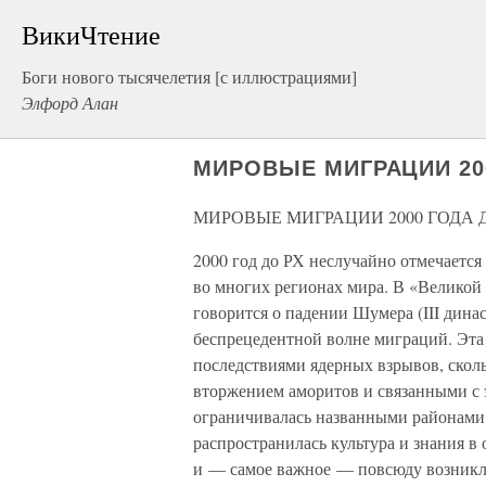
ВикиЧтение
Боги нового тысячелетия [с иллюстрациями]
Элфорд Алан
МИРОВЫЕ МИГРАЦИИ 200
МИРОВЫЕ МИГРАЦИИ 2000 ГОДА 
2000 год до РХ неслучайно отмечается
во многих регионах мира. В «Великой 
говорится о падении Шумера (III динас
беспрецедентной волне миграций. Эта
последствиями ядерных взрывов, ско
вторжением аморитов и связанными с 
ограничивалась названными районами. 
распространилась культура и знания в 
и — самое важное — повсюду возникл