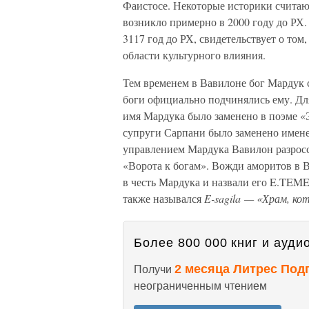
Фаистосе. Некоторые историки считаю
возникло примерно в 2000 году до РХ.
3117 год до РХ, свидетельствует о том
области культурного влияния.
Тем временем в Вавилоне бог Мардук 
боги официально подчинялись ему. Для
имя Мардука было заменено в поэме «
супруги Сарпани было заменено имен
управлением Мардука Вавилон разросся
«Ворота к богам». Вожди аморитов в
в честь Мардука и назвали его E.TEM
также назывался
E-sagila — «Храм, ко
Более 800 000 книг и аудио
2 месяца Литрес Под
Получи
неограниченным чтением