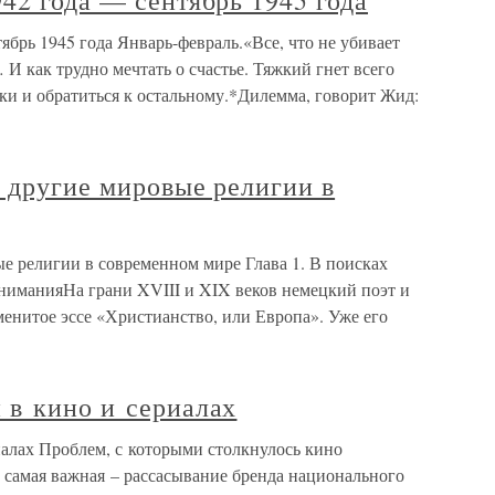
42 года — сентябрь 1945 года
ябрь 1945 года Январь-февраль.«Все, что не убивает
 И как трудно мечтать о счастье. Тяжкий гнет всего
ки и обратиться к остальному.*Дилемма, говорит Жид:
и другие мировые религии в
ые религии в современном мире Глава 1. В поисках
ниманияНа грани XVIII и XIX веков немецкий поэт и
енитое эссе «Христианство, или Европа». Уже его
 в кино и сериалах
алах Проблем, с которыми столкнулось кино
но самая важная – рассасывание бренда национального