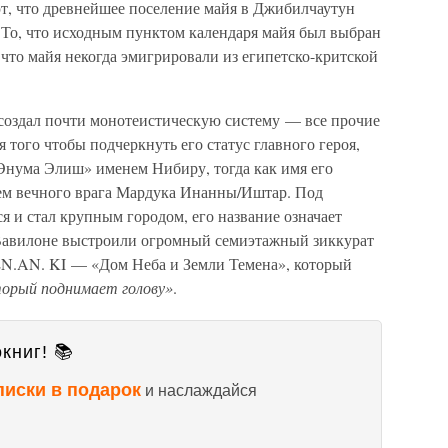
т, что древнейшее поселение майя в Джибилчаутун
 То, что исходным пунктом календаря майя был выбран
, что майя некогда эмигрировали из египетско-критской
создал почти монотеистическую систему — все прочие
 того чтобы подчеркнуть его статус главного героя,
Энума Элиш» именем Нибиру, тогда как имя его
ем вечного врага Мардука Инанны/Иштар. Под
 и стал крупным городом, его название означает
 Вавилоне выстроили огромный семиэтажный зиккурат
EN.AN. KI — «Дом Неба и Земли Темена», который
торый поднимает голову»
.
книг! 📚
писки в подарок
и наслаждайся