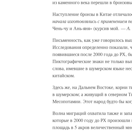
из каменного века перешли в бронзовы
Наступление бронзы в Китае отличалос
начала изготовлялись с применением п
Чень-чу и Ань-яня» (курсив мой. —
А.
Письменность, как уже говорилось выш
Исследования определенно показали, 
появившиеся после 2000 года до РХ, б
Пиктографические знаки не только выг
слова, имевшие в шумерском языке нес
китайском.
Здесь же, на Дальнем Востоке, корни 
в шумерском; а живущий в северном Ти
Месопотамии. Этот народ будто бы когд
Волна миграций охватила также и запа
которые в 2000 году до РХ произошли
площадь в 5 акров величественный мно