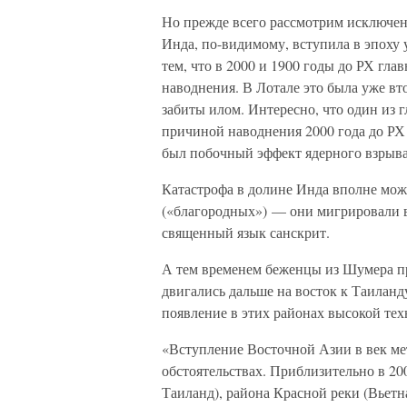
Но прежде всего рассмотрим исключен
Инда, по-видимому, вступила в эпоху
тем, что в 2000 и 1900 годы до РХ гл
наводнения. В Лотале это была уже вт
забиты илом. Интересно, что один из 
причиной наводнения 2000 года до РХ 
был побочный эффект ядерного взрыва
Катастрофа в долине Инда вполне мож
(«благородных») — они мигрировали в
священный язык санскрит.
А тем временем беженцы из Шумера п
двигались дальше на восток к Таиланд
появление в этих районах высокой тех
«Вступление Восточной Азии в век ме
обстоятельствах. Приблизительно в 2
Таиланд), района Красной реки (Вьетн