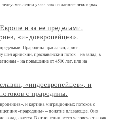
иф недвусмысленно указывают и данные некоторых
Европе и за ее пределами.
риев, «индоевропейцев».
 пределами. Прародина праславян, ариев,
у шел арийский, праславянский поток – на запад, в
регионам – на повышение от 4500 лет, или на
славян, «индоевропейцев», и
потоков с прародины.
европейцев», и картина миграционных потоков с
концепция «прародины» – понятие плавающее. Оно
тие вкладывается. В отношении всего человечества как