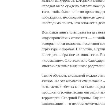
названием хурритов, которых называ
народам было суждено сыграть важную 
того, чтобы было понятно происхожден
побуждения, необходимо прежде сделат
необходимо понять, что означает в де
Все языки лингвисты делят на две ве
индоевропейских относятся — английс
говорит почти половина населения все
структуре и формам. Напротив, в груп
более разнообразное их множество. Все
«нормально». Оно возникло благодаря 
многочисленные маленькие родственны
Таким образом, аномалией можно счит
языков. Но эта аномалия очень важна 
называемых «белых кавказских» народо
прошлом огромная волна миграций зан
территории Северной Европы. Еще инте
цивилизации — в первом международн