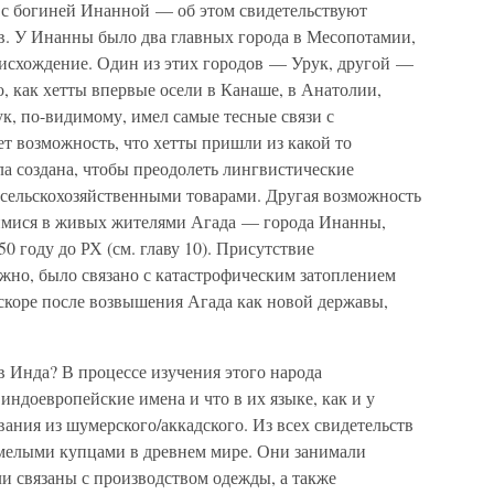
зи с богиней Инанной — об этом свидетельствуют
в. У Инанны было два главных города в Месопотамии,
оисхождение. Один из этих городов — Урук, другой —
о, как хетты впервые осели в Канаше, в Анатолии,
ук, по-видимому, имел самые тесные связи с
т возможность, что хетты пришли из какой то
а создана, чтобы преодолеть лингвистические
 сельскохозяйственными товарами. Другая возможность
шимися в живых жителями Агада — города Инанны,
50 году до РХ (см. главу 10). Присутствие
жно, было связано с катастрофическим затоплением
скоре после возвышения Агада как новой державы,
 Инда? В процессе изучения этого народа
 индоевропейские имена и что в их языке, как и у
ания из шумерского/аккадского. Из всех свидетельств
умелыми купцами в древнем мире. Они занимали
ли связаны с производством одежды, а также