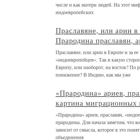
числе и как матери людей. На этот м
индоевропейских
Праславяне, или арии в 
Прародина праславян, а
Праславяне, или арии в Европе и за ее
«индоевропейцев». Так в какую сторон
Европу, или наоборот, на восток? По 
понижение? В Индию, как мы уже
«Прародина» ариев, пра
картина миграционных 
«Прародина» ариев, праславян, «индо
прародины. Для начала заметим, что 
зависит от смысла, которое в это поня
объединения