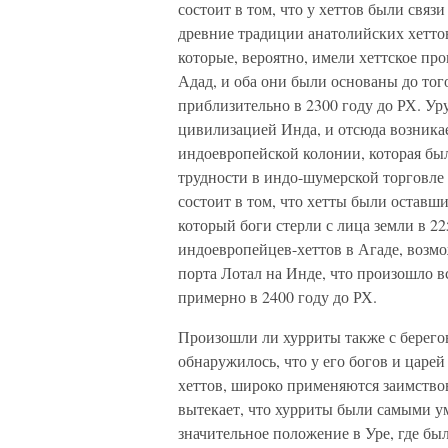
состоит в том, что у хеттов были свя
древние традиции анатолийских хетто
которые, вероятно, имели хеттское пр
Адад, и оба они были основаны до тог
приблизительно в 2300 году до РХ. Ур
цивилизацией Инда, и отсюда возникае
индоевропейской колонии, которая был
трудности в индо-шумерской торговле
состоит в том, что хетты были остав
который боги стерли с лица земли в 22
индоевропейцев-хеттов в Агаде, возмо
порта Лотал на Инде, что произошло в
примерно в 2400 году до РХ.
Произошли ли хурриты также с берегов
обнаружилось, что у его богов и царей
хеттов, широко применяются заимствов
вытекает, что хурриты были самыми 
значительное положение в Уре, где бы