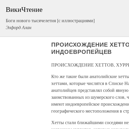
ВикиЧтение
Боги нового тысячелетия [с иллюстрациями]
Элфорд Алан
ПРОИСХОЖДЕНИЕ ХЕТТО
ИНДОЕВРОПЕЙЦЕВ
ПРОИСХОЖДЕНИЕ ХЕТТОВ, ХУРР
Кто же такие были анатолийские хетт
хеттами, которые числятся в Списке Н
анатолийцев представлял собой явную
заимствованных из шумерского слов, ч
имеют индоевропейское происхождение
географического местоположения в стр
Хетты стали ближайшими соседями не 