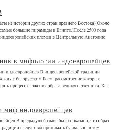
В
 из истории других стран древнего Востока)(Около
самые большие пирамиды в Египте.)После 2500 года
ие индоевропейских племен в Центральную Анатолию.
тник в мифологии индоевропейцев
гии индоевропейцев В индоевропейской традиции
хожих с белорусским Боем, рассмотрение которых
нять процесс сложения образа великого охотника. Как
й» миф индоевропейцев
пейцев В предыдущей главе было показано, что образ
традиции следует воспринимать буквально, в том