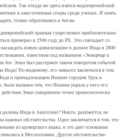
пейском. Так откуда же здесь взялся индоевропейский
мятение и ожесточенные споры среди ученых. И опять
адать, только обратившись к богам.
ндоевропейский праязык существовал приблизительно
яться примерно в 2500 году до РХ. Это совпадает со
а насаждать новую цивилизацию в долине Инда в 2800
ествовании, известном под названием
«Энмеркар и
как бог Энки был рассержен таким поворотом событий
ы Инда! По-видимому, его замысел заключался в том,
 Инда и принадлежащим Инанне городом Урук в
 было вызвано тем, что Инанна украла у него его
ти действия Энки совершенно точно хронологически
з долины Инда в Анатолию? Никто, разумеется, не
ва важных обстоятельства. Одно заключается в том, что
нными из шумерского языка, и это дает основания
вливались в Месопотамии. Другое обстоятельство