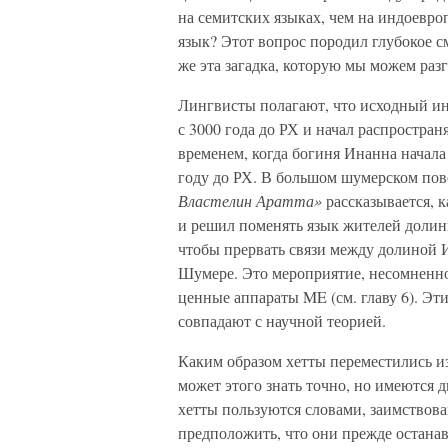
на семитских языках, чем на индоевро
язык? Этот вопрос породил глубокое с
же эта загадка, которую мы можем разг
Лингвисты полагают, что исходный и
с 3000 года до РХ и начал распростран
временем, когда богиня Инанна начал
году до РХ. В большом шумерском пов
Властелин Аратта»
рассказывается, 
и решил поменять язык жителей долин
чтобы прервать связи между долиной
Шумере. Это мероприятие, несомненно,
ценные аппараты ME (см. главу 6). Э
совпадают с научной теорией.
Каким образом хетты переместились и
может этого знать точно, но имеются д
хетты пользуются словами, заимствова
предположить, что они прежде остана