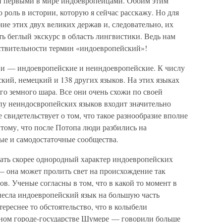
ли первыми в мире индоевропейцами. Обоим этим
роль в истории, которую я сейчас расскажу. Но для
ие этих двух великих держав и, следовательно, их
ь беглый экскурс в область лингвистики. Ведь нам
йствительности термин «индоевропейский»!
тви — индоевропейские и неиндоевропейские. К числу
кий, немецкий и 138 других языков. На этих языках
го земного шара. Все они очень схожи по своей
пу неиндосвропейских языков входит значительно
 свидетельствует о том, что такое разнообразие вполне
тому, что после Потопа люди разбились на
е и самодостаточные сообщества.
ать скорее однородный характер индоевропейских
— она может пролить свет на происхождение так
в. Ученые согласны в том, что в какой то момент в
есла индоевропейский язык на большую часть
реснее то обстоятельство, что в колыбели
ом городе-государстве Шумере — говорили больше