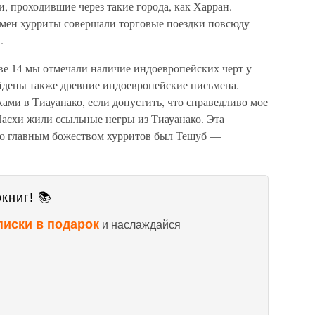
, проходившие через такие города, как Харран.
ремен хурриты совершали торговые поездки повсюду —
.
ве 14 мы отмечали наличие индоевропейских черт у
айдены также древние индоевропейские письмена.
ми в Тиауанако, если допустить, что справедливо мое
Пасхи жили ссыльные негры из Тиауанако. Эта
что главным божеством хурритов был Тешуб —
книг! 📚
писки в подарок
и наслаждайся