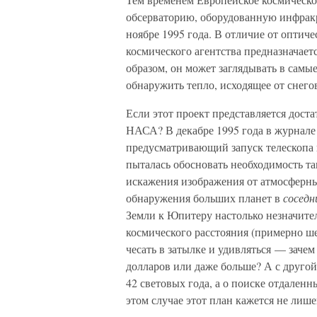
обсерваторию, оборудованную инфракр
ноябре 1995 года. В отличие от оптиче
космического агентства предназначает
образом, он может заглядывать в самые
обнаружить тепло, исходящее от снего
Если этот проект представляется доста
НАСА? В декабре 1995 года в журнал
предусматривающий запуск телескопа 
пыталась обосновать необходимость та
искажения изображения от атмосферны
обнаружения больших планет в
соседн
Земли к Юпитеру настолько незначите
космического расстояния (примерно ш
чесать в затылке и удивляться — зач
долларов или даже больше? А с другой 
42 световых года, а о поиске отдален
этом случае этот план кажется не лиш