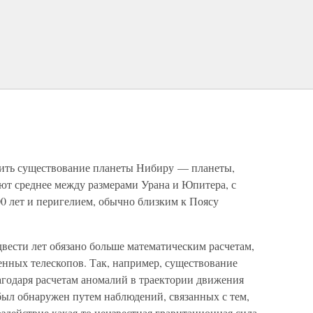
дить существование планеты Нибиру — планеты,
ют среднее между размерами Урана и Юпитера, с
0 лет и перигелием, обычно близким к Поясу
вести лет обязано больше математическим расчетам,
нных телескопов. Так, например, существование
агодаря расчетам аномалий в траектории движения
ыл обнаружен путем наблюдений, связанных с тем,
здействие какая-то неизвестная гравитационная сила.