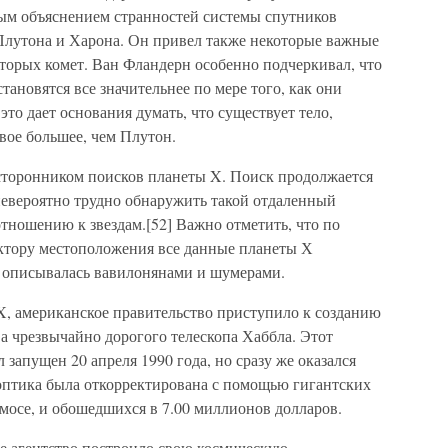
ым объяснением странностей системы спутников
Плутона и Харона. Он привел также некоторые важные
торых комет. Ван Фландерн особенно подчеркивал, что
тановятся все значительнее по мере того, как они
это дает основания думать, что существует тело,
двое большее, чем Плутон.
сторонником поисков планеты X. Поиск продолжается
невероятно трудно обнаружить такой отдаленный
тношению к звездам.[52] Важно отметить, что по
ектору местоположения все данные планеты Х
 описывалась вавилонянами и шумерами.
X, американское правительство приступило к созданию
а чрезвычайно дорогого телескопа Хаббла. Этот
 запущен 20 апреля 1990 года, но сразу же оказался
 оптика была откорректирована с помощью гигантских
мосе, и обошедшихся в 7.00 миллионов долларов.
е агентство построило свою космическую