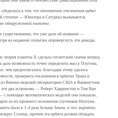
 убедились в том, что непонятные отклонения орбит
ей степени — Юпитера и Сатурна) вызываются
р не обнаруженной планеты
.
е существовании, что уже дали ей название —
отря на недавние попытки опровергнуть эти доводы,
оя, теория планеты Х сделала гигантский скачок вперед.
дало возможность точно определить массу Плутона,
ше, чем предполагалась. Благодаря этому удалось
чности, проверить отклонения в орбитах Урана и
ма из Военно-морской обсерватории США в Вашингтоне
о эти два астронома — Роберт Харрингтон и Том Ван
— с помощью математических моделей они показали,
арон из их прежнего положения спутников Нептуна.
нета была в 3–4 раза больше Земли, и что, вероятно,
 вокруг Солнца, причем эта орбита должна обладать