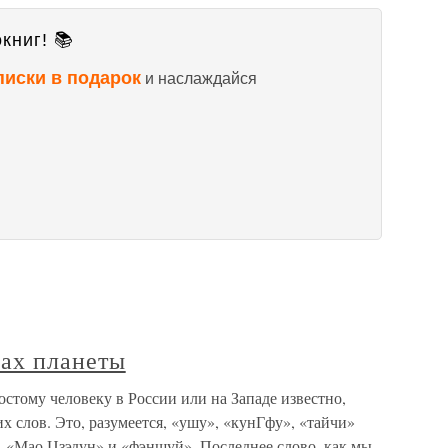
книг! 📚
писки в подарок
и наслаждайся
рах планеты
остому человеку в России или на Западе известно,
х слов. Это, разумеется, «ушу», «кунГфу», «тайчи»
, «Мао Цзэдун» и «фэншуй». Последнее слово, как мы