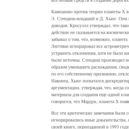
Кампанию против теории планеты Х во
Э. Стендиш-младший и Д. Хьюг. Они 
доводов. Кросуэлл утверждал, что так
действие не сказывается на космическ
забывал о том, что, возможно, планет
Литтман игнорировал все астрометрич
устранить отклонения, хотя не было н
были неточны. Стендиш производил не
образом уменьшить расхождения, свиде
по его собственному признанию, откло
Наконец, Хьюг попытался дискредити
аргументации, утверждая, что, когда с
материала для создания еще одной пла
говорится, что Мардук, планета Х поя
Все эти критические замечания были 
игнорировались иные доказательства,
своей книге, переизданной в 1993 год