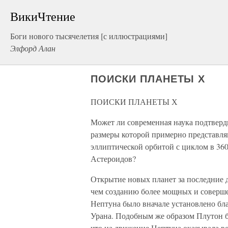
ВикиЧтение
Боги нового тысячелетия [с иллюстрациями]
Элфорд Алан
ПОИСКИ ПЛАНЕТЫ Х
ПОИСКИ ПЛАНЕТЫ Х
Может ли современная наука подтвер
размеры которой примерно представля
эллиптической орбитой с циклом в 360
Астероидов?
Открытие новых планет за последние д
чем созданию более мощных и соверше
Нептуна было вначале установлено бл
Урана. Подобным же образом Плутон б
что на движение Нептуна оказывала во