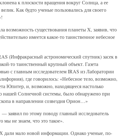
лонена к плоскости вращения вокруг Солнца, а ее
велик. Как будто ученые пользовались для своего
»!
а возможность существования планеты X, заявив, что
действительно имеется какое-то таинственное небесное
RAS (Инфракрасный астрономический спутник) засек в
акой-то таинственный крупный объект. Газета
вью с главным исследователем IRAS из Лаборатории
лифорния), где говорилось: «Небесное тело, возможно,
нета Юпитер, и, возможно, находящееся настолько
тью нашей Солнечной системы, было обнаружено при
скопа в направлении созвездия Орион…»
ь, — заявил по этому поводу главный исследователь
 мы не знаем, что это такое».
Х дали мало новой информации. Однако ученые, по-