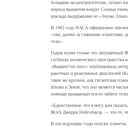
большим эксцентриситетом, сильно нак
период вращения вокруг Солнца очень 
доклада выдержками из «Энума Элиш
В 1982 году НАСА официально признал
«там, далеко за главными планетами, 
тело».
Годом позже только что запущенный I
глубинах космического пространства к
«Вашингтон пост» опубликовала интер
ракетных и реактивных двигателей (Ка
такое же крупное, как гигантская пла
близко к Земле, что оно является час
помощи вращающегося по орбите теле
«Единственное, что я могу вам сказат
IRAS Джерри Нойгебауэр, — это то, что
В последующие годы поиски планеты 