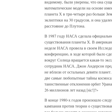
видимому, были уверены, что она суще
математические модели на основе им
планета Х в три-четыре раз больше Зем
эклиптики на 30 градусов, и она удале
расстояние до Плутона.
В 1987 году НАСА сделала официально
существования планеты X. В америка
неделе НАСА провела в своем Исследо
конференцию, в ходе которой было сде
вокруг Солнца вращается какая-то экс
сотрудник НАСА, Джон Андерсон предпо
не вблизи от остальных девяти планет.
две самые любопытные тайны космоса:
таинственные отклонения орбит Урана
26 миллионов лет назад [sic!]?»
В конце 1980-х годов произошло следу
кампания против теории о существова
все больше средств в создание дорогих