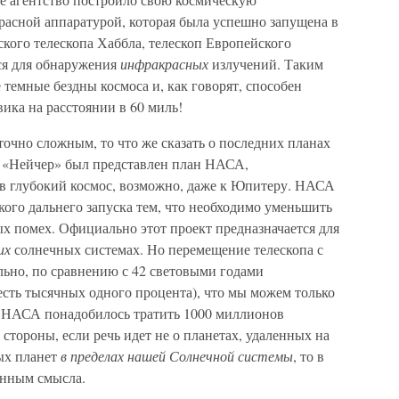
асной аппаратурой, которая была успешно запущена в
ского телескопа Хаббла, телескоп Европейского
ся для обнаружения
инфракрасных
излучений. Таким
 темные бездны космоса и, как говорят, способен
вика на расстоянии в 60 миль!
точно сложным, то что же сказать о последних планах
е «Нейчер» был представлен план НАСА,
в глубокий космос, возможно, даже к Юпитеру. НАСА
кого дальнего запуска тем, что необходимо уменьшить
х помех. Официально этот проект предназначается для
их
солнечных системах. Но перемещение телескопа с
льно, по сравнению с 42 световыми годами
есть тысячных одного процента), что мы можем только
ем НАСА понадобилось тратить 1000 миллионов
стороны, если речь идет не о планетах, удаленных на
ных планет
в пределах нашей Солнечной системы
, то в
енным смысла.