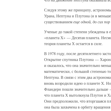
Следуя этому же принципу, астрономы
Урана, Нептуна и Плутона (и в меньш
существованием
еще одной, до сих по
Ученые до такой степени убеждены в е
«планета X» — Десятая планета. Несм
теория планеты Х остается в силе.
В 1978 году, после десятилетнего заст
Открытие спутника Плутона — Харона 
и оказалось, что она значительно мень
математически, с большой степенью то
Нептуна. В связи с этим два астроно
вновь возродили идею о планете X. Н
Фландерн пошли значительно дальше 
что планета Х вытолкнула Плутон и Х
Они предположили, что вторгшаяся пла
она была захвачена в орбиту вращения