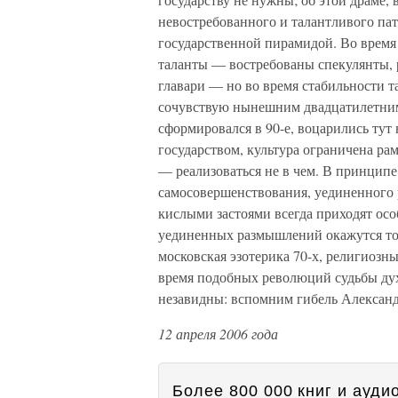
невостребованного и талантливого па
государственной пирамидой. Во врем
таланты — востребованы спекулянты, 
главари — но во время стабильности т
сочувствую нынешним двадцатилетним —
сформировался в 90-е, воцарились тут
государством, культура ограничена ра
— реализоваться не в чем. В принципе
самосовершенствования, уединенного 
кислыми застоями всегда приходят осо
уединенных размышлений окажутся точ
московская эзотерика 70-х, религиозн
время подобных революций судьбы ду
незавидны: вспомним гибель Александ
12 апреля 2006 года
Более 800 000 книг и аудио