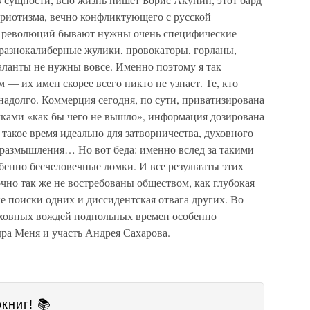
триотизма, вечно конфликтующего с русской
я революций бывают нужны очень специфические
разнокалиберные жулики, провокаторы, горланы,
аланты не нужны вовсе. Именно поэтому я так
 их имен скорее всего никто не узнает. Те, кто
 надолго. Коммерция сегодня, по сути, приватизирована
мками «как бы чего не вышло», информация дозирована
 такое время идеально для затворничества, духовного
размышления… Но вот беда: именно вслед за такими
бенно бесчеловечные ломки. И все результаты этих
но так же не востребованы обществом, как глубокая
ые поиски одних и диссидентская отвага других. Во
ховных вождей подпольных времен особенно
ра Меня и участь Андрея Сахарова.
книг! 📚