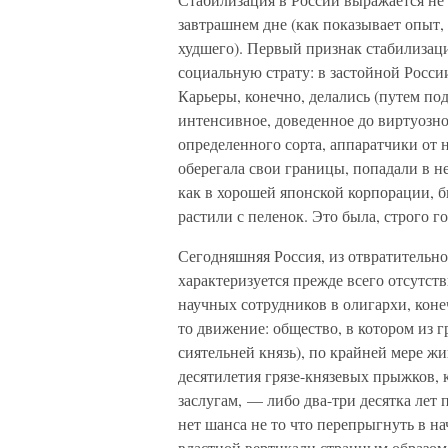
завтрашнем дне (как показывает опыт,
худшего). Первый признак стабилизац
социальную страту: в застойной Росси
Карьеры, конечно, делались (путем п
интенсивное, доведенное до виртуозно
определенного сорта, аппаратчики от 
оберегала свои границы, попадали в не
как в хорошей японской корпорации, б
растили с пеленок. Это была, строго гов
Сегодняшняя Россия, из отвратительн
характеризуется прежде всего отсутс
научных сотрудников в олигархи, коне
то движение: общество, в котором из г
сиятельней князь), по крайней мере жи
десятилетия грязе-князевых прыжков, 
заслугам, — либо два-три десятка лет
нет шанса не то что перепрыгнуть в н
властной вертикали странным образом