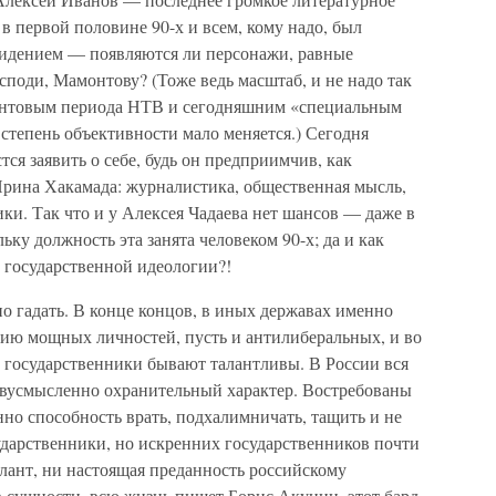
в первой половине 90-х и всем, кому надо, был
евидением — появляются ли персонажи, равные
споди, Мамонтову? (Тоже ведь масштаб, и не надо так
онтовым периода НТВ и сегодняшним «специальным
 степень объективности мало меняется.) Сегодня
ся заявить о себе, будь он предприимчив, как
Ирина Хакамада: журналистика, общественная мысль,
ки. Так что и у Алексея Чадаева нет шансов — даже в
ьку должность эта занята человеком 90-х; да и как
 государственной идеологии?!
 гадать. В конце концов, в иных державах именно
ию мощных личностей, пусть и антилиберальных, и во
государственники бывают талантливы. В России вся
едвусмысленно охранительный характер. Востребованы
нно способность врать, подхалимничать, тащить и не
ударственники, но искренних государственников почти
лант, ни настоящая преданность российскому
 в сущности, всю жизнь пишет Борис Акунин, этот бард