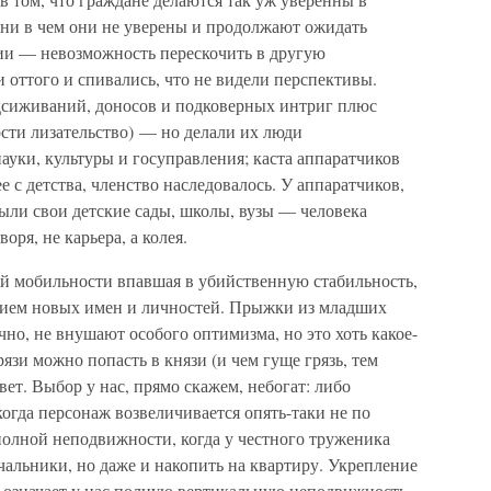
 ни в чем они не уверены и продолжают ожидать
ии — невозможность перескочить в другую
и оттого и спивались, что не видели перспективы.
одсиживаний, доносов и подковерных интриг плюс
сти лизательство) — но делали их люди
науки, культуры и госуправления; каста аппаратчиков
е с детства, членство наследовалось. У аппаратчиков,
ыли свои детские сады, школы, вузы — человека
оря, не карьера, а колея.
ой мобильности впавшая в убийственную стабильность,
твием новых имен и личностей. Прыжки из младших
чно, не внушают особого оптимизма, но это хоть какое-
рязи можно попасть в князи (и чем гуще грязь, тем
вет. Выбор у нас, прямо скажем, небогат: либо
когда персонаж возвеличивается опять-таки не по
 полной неподвижности, когда у честного труженика
ачальники, но даже и накопить на квартиру. Укрепление
 означает у нас полную вертикальную неподвижность