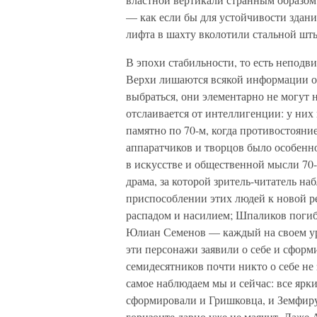
— как если бы для устойчивости здани
лифта в шахту вколотили стальной шт
В эпохи стабильности, то есть неподв
Верхи лишаются всякой информации о т
выбраться, они элементарно не могут н
отслаивается от интеллигенции: у них 
памятно по 70-м, когда противостояни
аппаратчиков и творцов было особенно
в искусстве и общественной мысли 70
драма, за которой зритель-читатель н
приспособлении этих людей к новой ре
распадом и насилием; Шпаликов погиб
Юлиан Семенов — каждый на своем ур
эти персонажи заявили о себе и сформ
семидесятников почти никто о себе не 
самое наблюдаем мы и сейчас: все ярки
сформировали и Гришковца, и Земфиру
горизонте давно уже не маячит. Даже