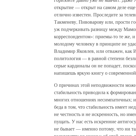
открытие — открыт на самом деле еще 
отлично известен. Проследите за тел
Такменеву, Пивоварову или, прости го
уж подчеркивать разницу между Мам
корреспондентом»: приемы-то те же, и
молодому человеку в принципе не удаст
Владимир Яковлев, или отважен, как 
политология — в равной степени безли
серые кардиналы он не попадет, поскол
напишешь яркую книгу о современной
О причинах этой неподвижности можно
стабильность приводила к формирован
многих отношениях несимпатичных; и 
беда в том, что стабильность имеет н
не честность и не искренность, но име
пущать. У нас есть искренние антигос
не бывает — именно потому, что ни та
государству не нужны; об этой драме,