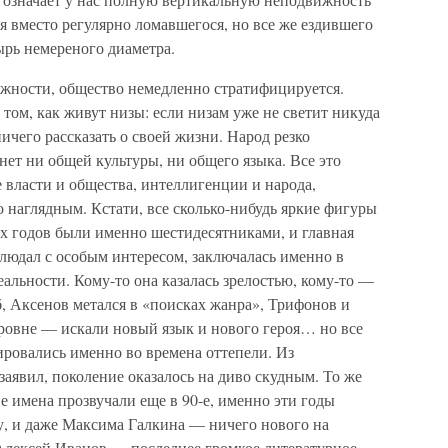
я вместо регулярно ломавшегося, но все же ездившего
ырь немереного диаметра.
ижности, общество немедленно стратифицируется.
ом, как живут низы: если низам уже не светит никуда
ичего рассказать о своей жизни. Народ резко
нет ни общей культуры, ни общего языка. Все это
е власти и общества, интеллигенции и народа,
 наглядным. Кстати, все сколько-нибудь яркие фигуры
-х годов были именно шестидесятниками, и главная
аблюдал с особым интересом, заключалась именно в
альности. Кому-то она казалась зрелостью, кому-то —
, Аксенов метался в «поисках жанра», Трифонов и
овне — искали новый язык и нового героя… но все
ировались именно во времена оттепели. Из
заявил, поколение оказалось на диво скудным. То же
е имена прозвучали еще в 90-е, именно эти годы
, и даже Максима Галкина — ничего нового на
 Алексей Иванов — последнее громкое литературное