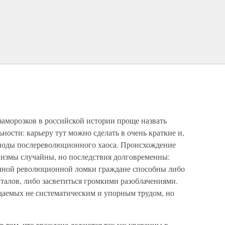
заморозков в российской истории проще назвать
ности: карьеру тут можно сделать в очень краткие и,
риоды послереволюционного хаоса. Происхождение
анизмы случайны, но последствия долговременны:
ечной революционной ломки граждане способны либо
талов, либо засветиться громкими разоблачениями.
идаемых не систематическим и упорным трудом, но
в том, что граждане делаются так уж уверенны в