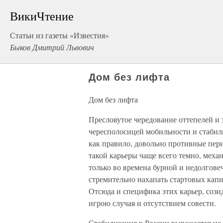
ВикиЧтение
Статьи из газеты «Известия»
Быков Дмитрий Львович
Дом без лифта
Дом без лифта
Пресловутое чередование оттепелей и 
чересполосицей мобильности и стабиль
как правило, довольно противные пе
такой карьеры чаще всего темно, мех
только во времена бурной и недолгов
стремительно нахапать стартовых капи
Отсюда и специфика этих карьер, соз
игрою случая и отсутствием совести.
Стабилизация в России выражается не 