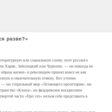
ся разве?»
итературную или социальную схему; поэт русского
ли Хармс, Заболоцкий или Чурилин, — он никогда не
 образа жизни» и революцию принял вовсе не как
 полную и окончательную отмену. Все утопии
ы — ни стерильный мир «Летающего пролетария», ни
странство «Клопа», ни федоровское воскресение
ертой части «Про это» нельзя себе представить в
заразы (отец умер от заражения крови), сто раз на дню