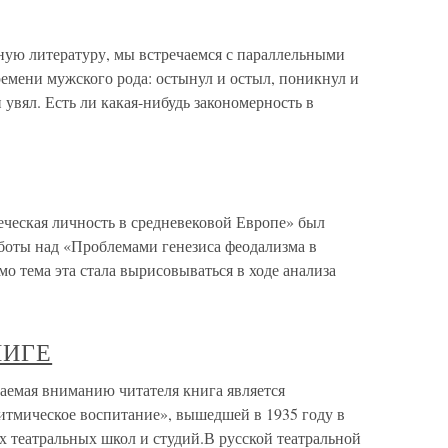
ю литературу, мы встречаемся с параллельными
мени мужского рода: остынул и остыл, поникнул и
 увял. Есть ли какая-нибудь закономерность в
еческая личность в средневековой Европе» был
аботы над «Проблемами генезиса феодализма в
мо тема эта стала вырисовываться в ходе анализа
НИГЕ
ая вниманию читателя книга является
итмическое воспитание», вышедшей в 1935 году в
х театральных школ и студий.В русской театральной