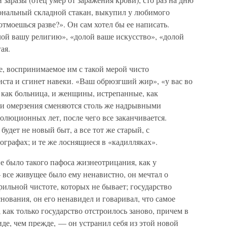
ональный складной стакан, выкупил у любимого
тмоешься разве?». Он сам хотел бы ее написать.
лой вашу религию», «долой ваше искусство», «долой
ая.
е, воспринимаемое им с такой мерой чисто
ста и сгинет навеки. «Ваш обрюзгший жир», «у вас во
 как больница, и женщины, истрепанные, как
 и омерзения сменяются столь же надрывными
олюционных лет, после чего все заканчивается.
будет не новый быт, а все тот же старый, с
ографах; и те же лоснящиеся в «кадилляках».
не было такого пафоса жизнеотрицания, как у
 все живущее было ему ненавистно, он мечтал о
рильной чистоте, которых не бывает; государство
нования, он его ненавидел и говаривал, что самое
как только государство отстроилось заново, причем в
де, чем прежде, — он устранил себя из этой новой