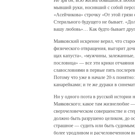
мывший руки, носивший с собой перс
«Асейчикова» строчку «От этой грязи о
Стерильного будущего не бывает. «До
вашу любовь»… Как будто бывает друг
Маяковский искренне верил, что старо
физического отвращения, выгорит дочи
щах капуста», «мужчины, залежанные,
пословица» — все эти крики отчаяния
славословиями в первые пять послерев
Потому что уже в начале 20-х понятно: 
канарейками; и те же дураки в синемат
Ни у одного поэта в русской истории 
Маяковского; какое там жизнелюбие —
сверхчеловеческом совершенстве и сте
должно быть разрушено целиком, до ос
страшное — судить или быть судимым; 
более уродливом и расчеловеченном ви