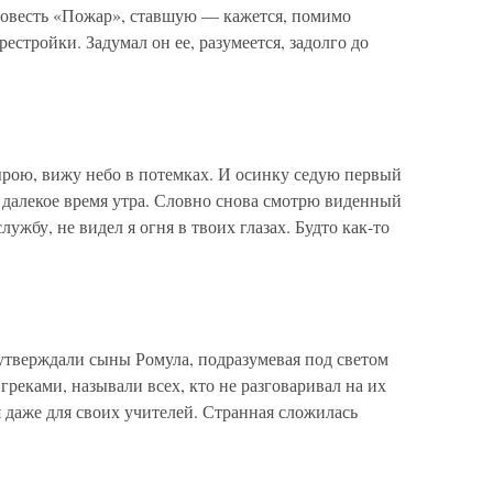
повесть «Пожар», ставшую — кажется, помимо
стройки. Задумал он ее, разумеется, задолго до
ырою, вижу небо в потемках. И осинку седую первый
 далекое время утра. Словно снова смотрю виденный
лужбу, не видел я огня в твоих глазах. Будто как-то
 утверждали сыны Ромула, подразумевая под светом
 греками, называли всех, кто не разговаривал на их
я даже для своих учителей. Странная сложилась