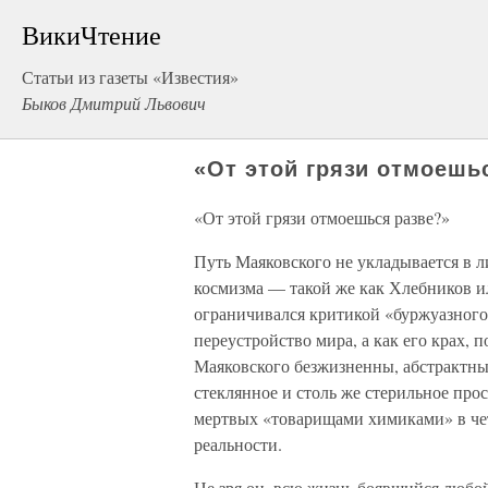
ВикиЧтение
Статьи из газеты «Известия»
Быков Дмитрий Львович
«От этой грязи отмоешь
«От этой грязи отмоешься разве?»
Путь Маяковского не укладывается в л
космизма — такой же как Хлебников и
ограничивался критикой «буржуазного
переустройство мира, а как его крах,
Маяковского безжизненны, абстрактн
стеклянное и столь же стерильное про
мертвых «товарищами химиками» в четв
реальности.
Не зря он, всю жизнь боявшийся любой 