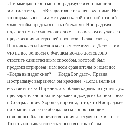
«Пирамида» пронизан нострадамусовской пышной
эсхатологией, — «Все достоверно о неизвестном». Но
это нормально — им же нужен какой-никакой птичий
язык, чтобы предсказывать обтекаемо. Нострадамус
подарил им не худшую лексику — во всяком случае его
предсказания интересней прогнозов Белковского,
Павловского и Бжезинского, вместе взятых. Дело в том,
что на все вопросы о будущем можно достоверно
ответить единственным способом, который был
продемонстрирован нам всем сравнительно недавно:
«Когда выпадет снег? — Когда Бог даст». Правда,
Нострадамус выразился бы красивее: «Когда великан
восстанет из-за Пиреней, а злобный карлик испустит дух,
предварительно пролив кровавый дождь на башню Греха
и Сострадания». Хорошо, впрочем, и то, что Нострадамус
по крайней мере не обещал всем вопрошающим
сплошного благоприятствования и регулярных выплат.
То есть кое-какая совесть у него все-таки была.