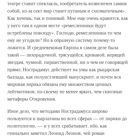
театре ставит спектакль, изобретатель возвеличен самим
собой, из-за сект мир станет путаным и схизматичным».
Как хочешь, так и понимай. Мне еще очень нравится, как
у него там в одном месте «ремесленники будут
истреблены повсюду». Господи, ремесленники-то чем
ему не угодили? Но в образную систему почему-то
ложится. И средневековая Европа в самом деле была
такой — лихорадочной, трясущейся, кровавой, верящей
звездам, чумной, пиршественной, ни о чем не говорящей
прямо; Нострадамус действует на умы как рыцарская
баллада, как полуистлевший манускрипт, и почти вся
мировая лирика обязана ему множеством ценных
лейтмотивов, по-своему не менее ярких, чем сквозные
метафоры Откровения.
Иное дело, что методами Нострадамуса широко
пользуются и шарлатаны во всех сферах — от лирики до
политологии, — и у всех срабатывает, ибо, как
гениально заметил Леонид Леонов, чей роман