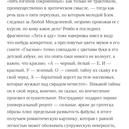
«пять изгибов сокровенных» как только не трактовали,
преимущественно в эротическом смысле, — тогда как
речь шла о пяти переулках, по которым молодой Блок
следовал за Любой Менделеевой, незримо провожая ее с
курсов, но кому какое дело! Рембо в последних
фрагментах «Лета в аду» тоже наверняка имел в виду
что-нибудь конкретное, а пресловутые цвета звуков в его
сонете «Гласные» точно совпадали с цветами букв в его
детской азбуке, но это опять-таки никого не волнует, а
важно, что красиво. «А — черный, белый — Е, И —
красный, У — зеленый, О — синий; тайну их скажу я в
свой черед. А — бархатный корсет на теле насекомых,
которые жужжат над смрадом нечистот». Никакой тайны
он в свой черед, конечно, не сказал, но впечатление
произвел оглушительное. Нострадамус подарил лирике
универсальный рецепт — сильные, яркие до гротеска
образы плюс предельная размытость фабулы; в итоге
получаем романтическую картинку, которая с равной
легкостью может обозначать супружескую неверность,