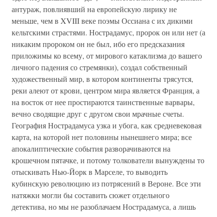
антураж, повлиявший на европейскую лирику не
меньше, чем в XVIII веке поэмы Оссиана с их дикими
кельтскими страстями. Нострадамус, пророк он или нет (а
никаким пророком он не был, ибо его предсказания
приложимы ко всему, от мирового катаклизма до вашего
личного падения со стремянки), создал собственный
художественный мир, в котором континенты трясутся,
реки алеют от крови, центром мира является Франция, а
на восток от нее простираются таинственные варвары,
вечно сводящие друг с другом свои мрачные счеты.
География Нострадамуса узка и убога, как средневековая
карта, на которой нет половины нынешнего мира; все
апокалиптические события разворачиваются на
крошечном пятачке, и потому толкователи вынуждены то
отыскивать Нью-Йорк в Марселе, то выводить
кубинскую революцию из потрясений в Вероне. Все эти
натяжки могли бы составить сюжет отдельного
детектива, но мы не разоблачаем Нострадамуса, а лишь