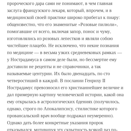
пророческого дара сами не понимают, в чем главная
заслуга французского лекаря, который, впрочем, и в
медицинской своей практике широко прибегал к пиару:
общеизвестно, что его знаменитые «Розовые пилюли»,
помогавшие от всего, включая запор, понос и чуму,
изготовлялись из розовых лепестков и являли собою
чистейшее плацебо. Не исключено, что некие познания
по медицине — в весьма узких средневековых рамках —
у Нострадамуса в самом деле были, но бессмертие ему
доставили не рецепты и не справочники, а так
называемые центурии. Их было двенадцать, по сто
четверостиший в каждой. В послании Генриху II
Нострадамус превозносил его христианнейшее величие и
дал примерную картину человеческой истории, какой она
ему открылась в астрологических бдениях (получилось,
однако, строго по Апокалипсису, стилистике которого
провансальский врач вообще подражал неумеренно).
Однако дать более конкретные указания пророк
отказывался, мотивируя эту скрытность всякий раз по-