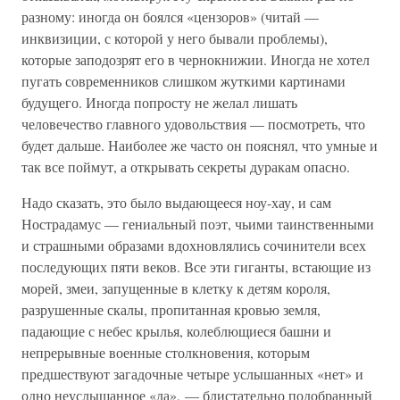
разному: иногда он боялся «цензоров» (читай —
инквизиции, с которой у него бывали проблемы),
которые заподозрят его в чернокнижии. Иногда не хотел
пугать современников слишком жуткими картинами
будущего. Иногда попросту не желал лишать
человечество главного удовольствия — посмотреть, что
будет дальше. Наиболее же часто он пояснял, что умные и
так все поймут, а открывать секреты дуракам опасно.
Надо сказать, это было выдающееся ноу-хау, и сам
Нострадамус — гениальный поэт, чьими таинственными
и страшными образами вдохновлялись сочинители всех
последующих пяти веков. Все эти гиганты, встающие из
морей, змеи, запущенные в клетку к детям короля,
разрушенные скалы, пропитанная кровью земля,
падающие с небес крылья, колеблющиеся башни и
непрерывные военные столкновения, которым
предшествуют загадочные четыре услышанных «нет» и
одно неуслышанное «да», — блистательно подобранный