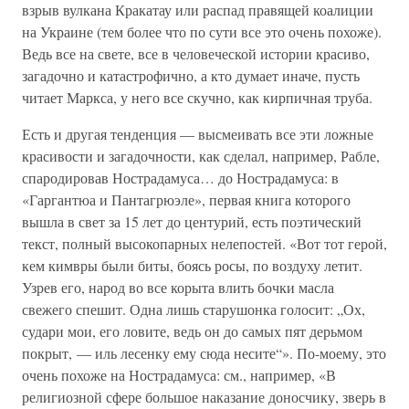
взрыв вулкана Кракатау или распад правящей коалиции
на Украине (тем более что по сути все это очень похоже).
Ведь все на свете, все в человеческой истории красиво,
загадочно и катастрофично, а кто думает иначе, пусть
читает Маркса, у него все скучно, как кирпичная труба.
Есть и другая тенденция — высмеивать все эти ложные
красивости и загадочности, как сделал, например, Рабле,
спародировав Нострадамуса… до Нострадамуса: в
«Гаргантюа и Пантагрюэле», первая книга которого
вышла в свет за 15 лет до центурий, есть поэтический
текст, полный высокопарных нелепостей. «Вот тот герой,
кем кимвры были биты, боясь росы, по воздуху летит.
Узрев его, народ во все корыта влить бочки масла
свежего спешит. Одна лишь старушонка голосит: „Ох,
судари мои, его ловите, ведь он до самых пят дерьмом
покрыт, — иль лесенку ему сюда несите“». По-моему, это
очень похоже на Нострадамуса: см., например, «В
религиозной сфере большое наказание доносчику, зверь в